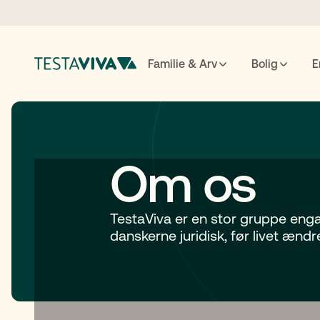
Familie & Arv
Bolig
E
Testame
Om os
ESC
luk
↵
søg
TestaViva er en stor gruppe enga
danskerne juridisk, før livet ændre