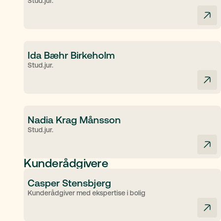
Stud.jur.
Ida Bæhr Birkeholm
Stud.jur.
Nadia Krag Månsson
Stud.jur.
Kunderådgivere
Casper Stensbjerg
Kunderådgiver med ekspertise i bolig