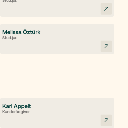
Stud.jur.
Melissa Öztürk
Stud.jur.
Karl Appelt
Kunderådgiver