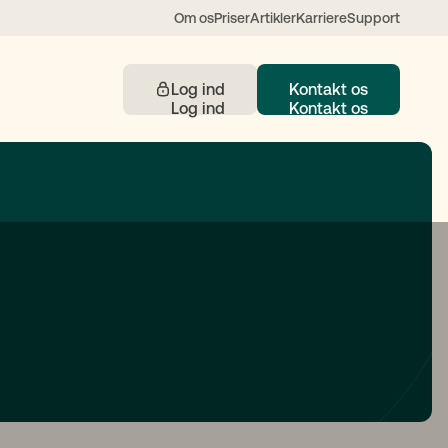
Om os
Priser
Artikler
Karriere
Support
Log ind
Kontakt os
Kontakt
 understøttet af AI