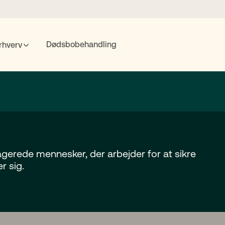
Dødsbobehandling
rhverv
POPULÆRE SØGNINGER
nte
Fremtidsfuldmagt
Bolighandel
Priser
MitID
Søgning
gerede mennesker, der arbejder for at sikre
r sig.