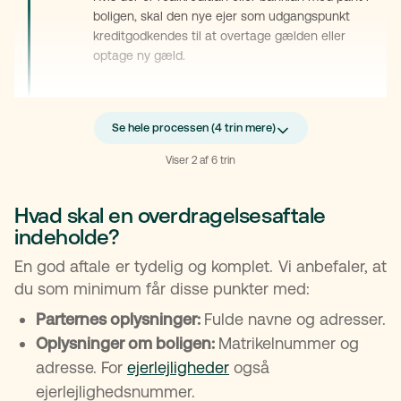
boligen, skal den nye ejer som udgangspunkt
kreditgodkendes til at overtage gælden eller
optage ny gæld.
Se hele processen (4 trin mere)
Udarbejdelse af overdragelsesaftalen
Viser 2 af 6 trin
Alle vilkår samles i én klar aftale
Hvad skal en overdragelsesaftale
indeholde?
En god aftale er tydelig og komplet. Vi anbefaler, at
du som minimum får disse punkter med:
Parternes oplysninger:
Fulde navne og adresser.
Oplysninger om boligen:
Matrikelnummer og
adresse. For
ejerlejligheder
også
Digital underskrift
ejerlejlighedsnummer.
I underskriver med MitID