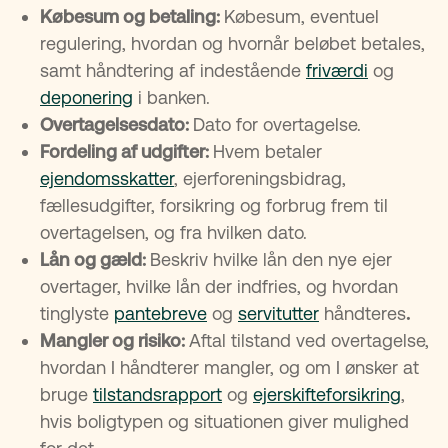
Købesum og betaling:
Købesum, eventuel
regulering, hvordan og hvornår beløbet betales,
samt håndtering af indestående
friværdi
og
deponering
i banken.
Overtagelsesdato:
Dato for overtagelse.
Udarbejdelse og tinglysning af skøde
Fordeling af udgifter:
Skøde og tinglysning
Hvem betaler
ejendomsskatter
, ejerforeningsbidrag,
fællesudgifter, forsikring og forbrug frem til
overtagelsen, og fra hvilken dato.
Lån og gæld:
Beskriv hvilke lån den nye ejer
overtager, hvilke lån der indfries, og hvordan
tinglyste
pantebreve
og
servitutter
håndteres
.
Mangler og risiko:
Aftal tilstand ved overtagelse,
hvordan I håndterer mangler, og om I ønsker at
bruge
tilstandsrapport
og
ejerskifteforsikring
,
hvis boligtypen og situationen giver mulighed
Afslutning