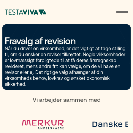
Fravalg af revision
Når du driver en virksomhed, er det vigtigt at tage stilling
til, om du ønsker en revisor tilknyttet. Nogle virksomheder
er lovmæssigt forpligtede til at få deres årsregnskab
revideret, mens andre frit kan vælge, om de vil have en
revisor eller ej. Det rigtige valg afhænger af din
virksomheds behov, lovkrav og ønsket økonomisk
sikkerhed.
Vi arbejder sammen med