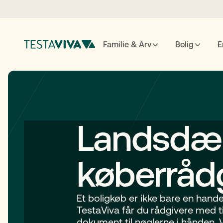
Familie & Arv
Bolig
E
Testame
Landsdæ
ESC
luk
↵
søg
køberråd
Et boligkøb er ikke bare en handel 
TestaViva får du rådgivere med ti
dokument til nøglerne i hånden.