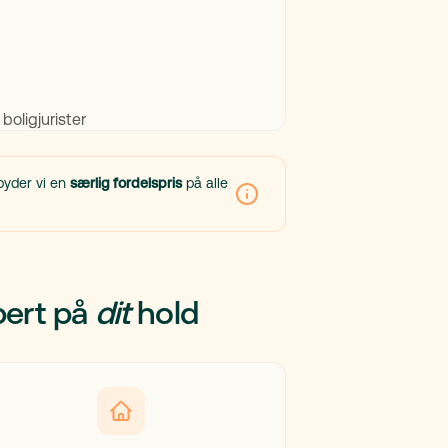
ilbyder vi en
særlig fordelspris
på alle
pert på
dit
hold