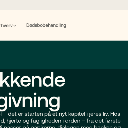
Dødsbobehandling
rhverv
POPULÆRE SØGNINGER
nte
Fremtidsfuldmagt
Bolighandel
Priser
MitID
kkende
Søgning
givning
– det er starten på et nyt kapitel i jeres liv. Hos
d, hjerte og fagligheden i orden – fra det første
 Vi passer på papirerne, dialogen med banken og