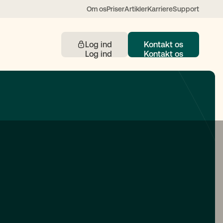
Om os
Priser
Artikler
Karriere
Support
Log ind
Kontakt os
Kontakt
 understøttet af AI