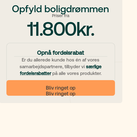
Opfyld boligdrømmen
Priser fra
11.800
kr.
Opnå fordelsrabat
Er du allerede kunde hos én af vores
samarbejdspartnere, tilbyder vi
særlige
fordelsrabatter
på alle vores produkter.
Bliv ringet op