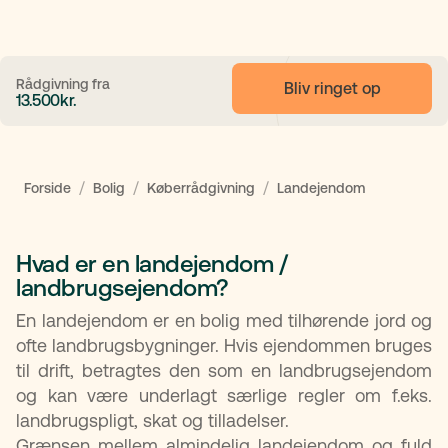
Rådgivning fra
Bliv ringet op
13.500
kr.
/
/
/
Forside
Bolig
Køberrådgivning
Landejendom
Hvad er en landejendom /
landbrugsejendom?
En landejendom er en bolig med tilhørende jord og
ofte landbrugsbygninger. Hvis ejendommen bruges
til drift, betragtes den som en landbrugsejendom
og kan være underlagt særlige regler om f.eks.
landbrugspligt, skat og tilladelser.
Grænsen mellem almindelig landejendom og fuld