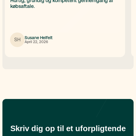
Hurtig, grundig og kompetent gennemgang af
købsaftale.
Susane Helfelt
SH
April 22, 2026