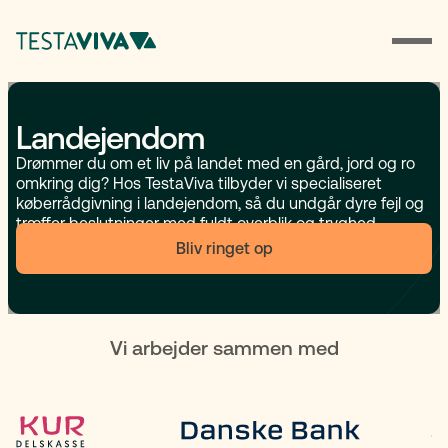
Landejendom
Drømmer du om et liv på landet med en gård, jord og ro
omkring dig? Hos TestaViva tilbyder vi specialiseret
køberrådgivning i landejendom, så du undgår dyre fejl og
træffer beslutninger med fuldt overblik og tryghed.
Bliv ringet op
Vi arbejder sammen med