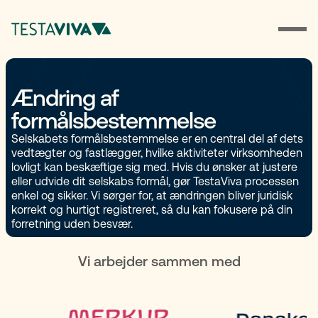
Ændring af
formålsbestemmelse
Selskabets formålsbestemmelse er en central del af dets
vedtægter og fastlægger, hvilke aktiviteter virksomheden
lovligt kan beskæftige sig med. Hvis du ønsker at justere
eller udvide dit selskabs formål, gør TestaViva processen
enkel og sikker. Vi sørger for, at ændringen bliver juridisk
korrekt og hurtigt registreret, så du kan fokusere på din
forretning uden besvær.
Vi arbejder sammen med