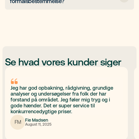
formålsbestemmelse?
vedtægter.
væsentligt i forhold til det, der står i vedtægterne.
Det kan f.eks. være, hvis man udvider med nye
Ja, der er et registreringsgebyr til
typer produkter eller ydelser, eller hvis selskabet
Erhvervsstyrelsen på 180 kr. Hvis man vælger at få
skifter branche. En opdateret
hjælp fra en rådgiver til udarbejdelsen og
formålsbestemmelse sikrer, at selskabets
indberetningen, kan der være yderligere
formelle rammer stemmer overens med den
omkostninger.
faktiske drift.
Se hvad vores kunder siger
Jeg har god opbakning, rådgivning, grundige
analyser og undersøgelser fra folk der har
forstand på området. Jeg føler mig tryg og i
gode hænder. Det er super service til
konkurrencedygtige priser.
Fie Madsen
FM
August 11, 2025