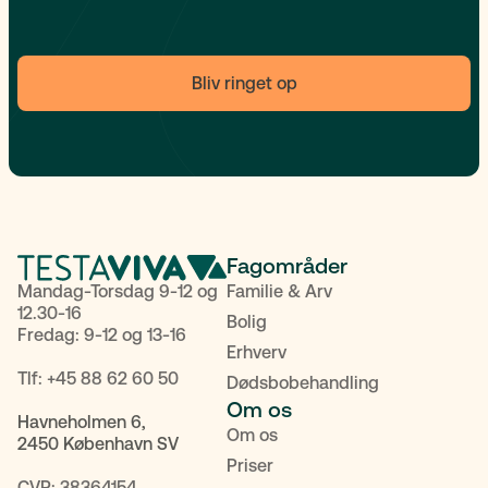
Bliv ringet op
Fagområder
Mandag-Torsdag 9-12 og
Familie & Arv
12.30-16
Bolig
Fredag: 9-12 og 13-16
Erhverv
Tlf:
+45 88 62 60 50
Dødsbobehandling
Om os
Havneholmen 6,
Om os
2450 København SV
Priser
CVR: 38364154