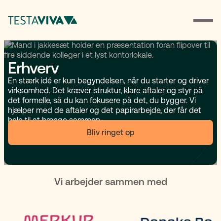
Erhverv
En stærk idé er kun begyndelsen, når du starter og driver
virksomhed. Det kræver struktur, klare aftaler og styr på
det formelle, så du kan fokusere på det, du bygger. Vi
hjælper med de aftaler og det papirarbejde, der får det
hele til at hænge sammen.
Bliv ringet op
Vi arbejder sammen med