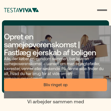
Opret en
samejeoverenskomst |
Fastlæg ejerskab af boligen
Alle, der køber en ejendom sammen, bør lave en
samejeoverenskomst – uanset om man er ægtefæller,
kærester, venner eller søskende. På denne side finder du
alt, hvad du har brug for at vide om en
samejeoverenskomst.
Bliv ringet op
Vi arbejder sammen med