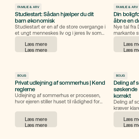
beslutninger.
FAMILIE & ARV
FAMILIE & ARV
Studiestart: Sådan hjælper du dit
Din boligf
barn økonomisk
åbne en dø
Studiestart er en af de store overgange i
Nye tal fra
et ungt menneskes liv og i jeres liv som
markante st
familie. Dit barn skal til at stå på egne
det kan hav
Læs mere
Læs m
ben, finde sine egne rutiner og måske
barn snart 
flytte hjemmefra for første gang. Og
uanset om dit barn flytter til en ny
studieby eller bliver boende, er det et
skridt ind i voksenlivet, som forældre
gerne vil bakke op om. En del af den
BOLIG
BOLIG
Privat udlejning af sommerhus | Kend
Deling af
opbakning er praktisk og økonomisk.
reglerne
søskende |
Udlejning af sommerhus er processen,
korrekt
hvor ejeren stiller huset til rådighed for
Deling af 
feriegæster mod betaling. Du må som
kræver klar
udgangspunkt udleje sommerhuset året
udgifter og 
Læs mere
Læs m
rundt til ferieformål, så længe ingen
er at opre
bruger det som helårsbolig
der fastlæg
drift og ve