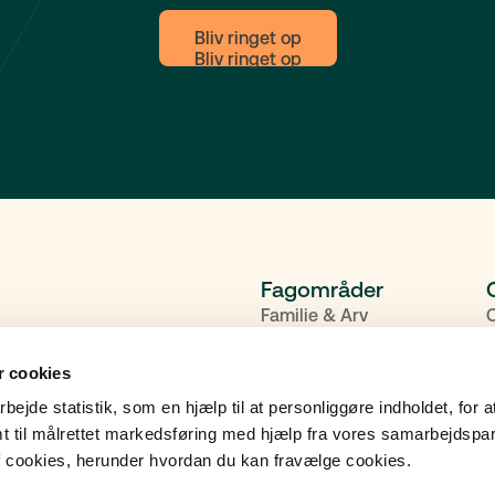
Bliv ringet op
Fagområder
Familie & Arv
Bolig
P
 cookies
Erhverv
A
Dødsbobehandling
K
rbejde statistik, som en hjælp til at personliggøre indholdet, for a
t til målrettet markedsføring med hjælp fra vores samarbejdspa
 cookies, herunder hvordan du kan fravælge cookies.