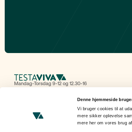
Mandag-Torsdag 9-12 og 12.30-16
Fredag: 9-12 og 13-16
Denne hjemmeside bruger
Tlf:
+45 88 62 60 50
Vi bruger cookies til at uda
Havneholmen 6,
mere sikker oplevelse sam
2450 København SV
mere her om vores brug af
CVR: 38364154