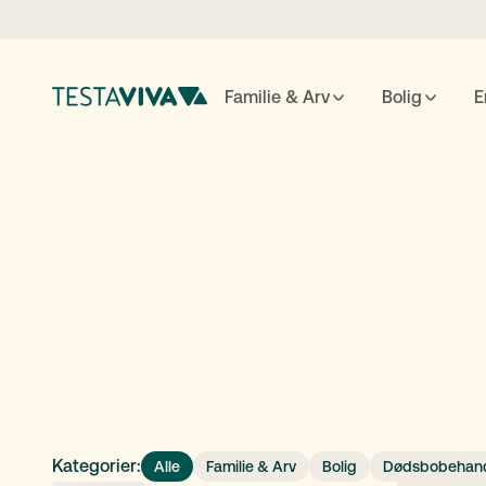
Familie & Arv
Bolig
E
Testame
ESC
luk
↵
søg
Kategorier:
Alle
Familie & Arv
Bolig
Dødsbobehand