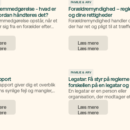
FAMILIE & ARV
remmedgørelse - hvad er
Forældremyndighed – regle
vordan håndteres det?
og dine rettigheder
emmedgørelse opstår, når et
Forældremyndighed handler 
 sig fra en forælder efter
der har ret og pligt til at træf
llem forældrene. Her får du en
vigtigste beslutninger om et b
forklaring på begrebet,
denne guide får du overblik o
ere
Læs mere
n, de familieretlige rammer og
for fælles og fuld forældremy
åd til at beskytte barnet og
hvordan forældremyndighed
le samværsaftaler. Indholdet
ændres, og hvilke regler der 
information og ikke konkret
samvær, flytning og økonomi.
givning.
FAMILIE & ARV
pport
Legatar: Få styr på reglern
apport giver dig et overblik
forskellen på en legatar og
ns synlige fejl og mangler,
En legatar er en person eller
fficielle tilstandsrapport
organisation, der modtager 
 Det giver dig mulighed for at
beløb eller en bestemt genst
ere
Læs mere
evante forhold i god tid, så
dødsbo i henhold til et testa
ke din salgsposition og skabe
legatar får ikke en andel af he
hed for potentielle købere.
men kun det, som testator (a
har bestemt. I denne artikel