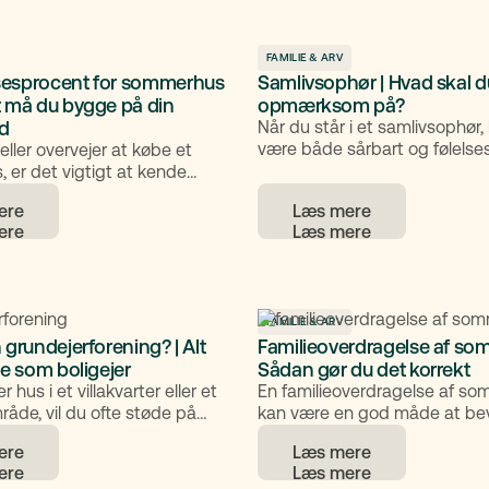
 kan skabe tryghed i
videre juridisk. Her får du et o
hvad der sker, hvis den ene par
skilles, og hvordan du kan hå
FAMILIE & ARV
esprocent for sommerhus
Samlivsophør | Hvad skal 
processen.
t må du bygge på din
opmærksom på?
nd
Når du står i et samlivsophør,
være både sårbart og følels
eller overvejer at købe et
krævende, og der er ofte mege
er det vigtigt at kende
Samtidig skal du håndtere e
or, hvor meget du må bygge
ere
Læs mere
praktiske og juridiske forhold
. Bebyggelsesprocenten
betydning for bolig, økonomi 
sen for, hvor stor en del af
Her får du et overblik over, h
r må være bebygget.
betyder, og hvordan du gribe
juridiske aspekter an.
FAMILIE & ARV
 grundejerforening? | Alt
Familieoverdragelse af so
de som boligejer
Sådan gør du det korrekt
 hus i et villakvarter eller et
En familieoverdragelse af s
råde, vil du ofte støde på
kan være en god måde at be
rundejerforening. Mange ved,
ejerskabet i familien og samt
ere
Læs mere
dler om fælles opgaver og
unødige skattemæssige omko
rådet, men ikke præcis hvad
Men reglerne er komplekse, o