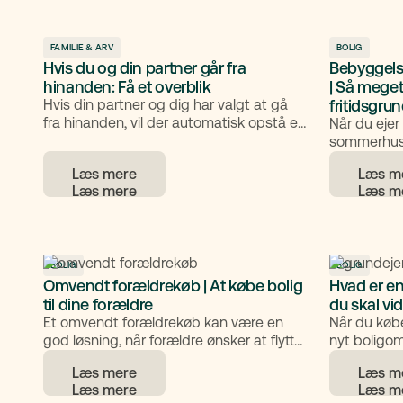
usikkerhed omkring ejerskab og drift.
hvordan du
processen.
FAMILIE & ARV
BOLIG
Hvis du og din partner går fra
Bebyggels
hinanden: Få et overblik
| Så mege
Hvis din partner og dig har valgt at gå
fritidsgru
fra hinanden, vil der automatisk opstå en
Når du ejer 
række spørgsmål om, hvad der skal ske
sommerhus, 
med børn, bolig og økonomi. Det kan
reglerne f
Læs mere
Læs m
være en følelsesmæssigt svær tid, og
på grunden
derfor er det en fordel at få styr på de
sætter græn
juridiske og praktiske forhold tidligt. Du
grunden de
får her en oversigt over, hvad du skal
være opmærksom på i forbindelse med
et brud.
BOLIG
BOLIG
Omvendt forældrekøb | At købe bolig
Hvad er en
til dine forældre
du skal vi
Et omvendt forældrekøb kan være en
Når du køber
god løsning, når forældre ønsker at flytte
nyt boligom
i en bolig, som deres voksne børn ejer.
begrebet g
Læs mere
Læs m
Det kan give både økonomisk og
at det han
praktisk fleksibilitet, men kræver grundig
regler i om