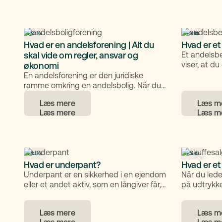
forståelse af reglerne for ejerskab, skat
det indebære
og lejeaftaler. Her får du en samlet guide
over, hvad 
til, hvordan et omvendt forældrekøb
hvordan de
fungerer, og hvad du skal være
boligejer 
BOLIG
BOLIG
Hvad er en andelsforening | Alt du
Hvad er et
opmærksom på.
skal vide om regler, ansvar og
Et andelsb
viser, at du
økonomi
andelsbolig
En andelsforening er den juridiske
bevis for d
ramme omkring en andelsbolig. Når du
ejerandel, 
køber en andelsbolig, bliver du medlem
Læs mere
Læs m
ejerskabsbe
af en forening, der i fællesskab ejer
køber en an
ejendommen. Det betyder, at du ikke
ejerskab o
ejer din bolig direkte, men en andel af
andel i for
foreningens samlede formue.
brugsret til
BOLIG
BOLIG
Hvad er underpant?
Hvad er et
Underpant er en sikkerhed i en ejendom
Når du lede
eller et andet aktiv, som en långiver får,
på udtrykke
når der gives et lån. Det betyder, at
Det dækker
långiveren har pant i aktivet uden selv at
bolighande
Læs mere
Læs m
få det overdraget, og at pantet kan
bliver annon