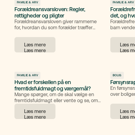
FAMILIE & ARV
FAMILIE & ARV
Forældreansvarsloven: Regler,
Forældref
rettigheder og pligter
det, og h
Forældreansvarsloven giver rammerne
Forældrefr
for, hvordan du som forælder træffer
barn vender
beslutninger om dit barn. Her
konflikt me
gennemgår vi lovens formål og
overordnet 
Læs mere
Læs m
principper.
typiske teg
generelle r
skabe stabi
er generel 
juridisk råd
FAMILIE & ARV
BOLIG
Hvad er forskellen på en
Førsynsra
fremtidsfuldmagt og værgemål?
En førsynsr
over bolige
Mange spørger, om de skal vælge en
inden den o
fremtidsfuldmagt eller vente og se, om
udarbejdes.
værgemål bliver nødvendigt.
Læs mere
Læs m
udbedre rel
Fremtidsfuldmagt og værgemål er to
du kan styr
forskellige juridiske løsninger, der afgør,
større tryg
hvem der kan handle på dine vegne, hvis
du mister evnen til selv at træffe