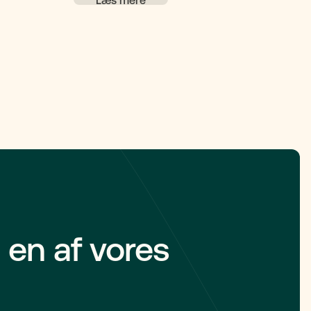
le på, at
er, giver et
s stand og
 en af vores