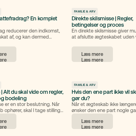
model for udtræden. Overvej
Samlevere arver ikke automat
eoverdragelse,
medmindre der findes et tes
ige forhold, gradvis
FAMILIE & ARV
attefradrag? En komplet
Derudover kan du selv give af
Direkte skilsmisse | Regler,
e til børn og forskud på arv.
Et klart testamente og åben d
l hjælp kan hjælpe med at
betingelser og proces
familien skaber tryghed og m
okumenter og processer bliver
rag reducerer den indkomst,
En direkte skilsmisse giver mu
risikoen for konflikter.
rekte.
skat af, og kan dermed
at afslutte ægteskabet uden 
amlede skat. I denne artikel
hvis bestemte betingelser er 
ar forklaring på, hvad
er en løsning, der typisk bruge
ere
Læs mere
ag er, hvordan de fungerer, og
situationer, hvor der enten er
ag du typisk kan have ret til.
mellem parterne, eller hvor
omstændighederne gør det ur
gennemgå en separationsperi
FAMILIE & ARV
| Alt du skal vide om regler,
Hvis den ene part ikke vil sk
g bodeling
gør du?
se er en stor beslutning. Når
Når et ægteskab ikke længere
 ophører, skal I tage stilling
ønsker den ene part nogle g
orhold: økonomi, bolig, børn og
blive skilt, mens den anden ikk
ere
Læs mere
taler. Denne guide giver dig et
kan skabe en svær og følels
lik over, hvordan en skilsmisse
belastende situation, men der
lke regler der gælder, og
klare regler for, hvordan du