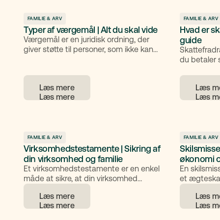
retfærdig 
også famili
skattemæss
FAMILIE & ARV
FAMILIE & ARV
Typer af værgemål | Alt du skal vide
Hvad er sk
overdragels
Værgemål er en juridisk ordning, der
Professione
guide
giver støtte til personer, som ikke kan
sikre, at d
Skattefrad
tage vare på deres egne forhold. Denne
juridisk kor
du betaler 
artikel forklarer, hvad værgemål er,
sænke din s
hvornår det er relevant, og hvilke typer
får du en kl
Læs mere
Læs m
værgemål der findes. Du får også svar
skattefradr
på typiske spørgsmål om valg af værge,
hvilke fradr
forskellen mellem værgemål og
fremtidsfuldmagt, økonomi under
værgemål og muligheden for at ophæve
det.
FAMILIE & ARV
FAMILIE & ARV
Virksomhedstestamente | Sikring af
Skilsmisse 
din virksomhed og familie
økonomi o
Et virksomhedstestamente er en enkel
En skilsmis
måde at sikre, at din virksomhed
et ægteskab
fortsætter på den måde, du ønsker, hvis
til mange f
Læs mere
Læs m
du går bort. Det handler om at skabe
juridiske af
tryghed for både din familie og din
klart overb
virksomhed – og om at undgå
foregår, hvi