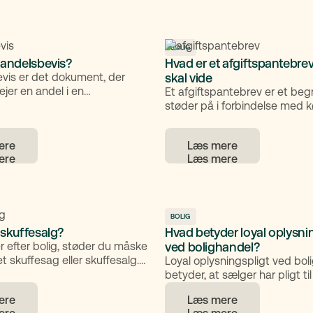
r. Her får du et klart overblik
kan få store konsekvenser. He
en grundejerforening er,
gennemgang af, hvordan du
n fungerer, og hvad du som
gennemfører en familieoverd
skal være opmærksom på.
korrekt.
BOLIG
 andelsbevis?
Hvad er et afgiftspantebrev?
evis er det dokument, der
skal vide
 ejer en andel i en
Et afgiftspantebrev er et be
forening. Det fungerer som
støder på i forbindelse med k
it medlemskab og din
salg af bolig. Det kan virke te
men det er ikke et
praksis handler det om, hvo
ere
Læs mere
vis for selve boligen. Når du
kan spare penge på tinglysnin
delsbolig, får du altså ikke
når der skal oprettes nye lån 
ver ejendommen, men over en
i eksisterende pantebreve.
eningen, som giver dig
 boligen.
BOLIG
 skuffesalg?
Hvad betyder loyal oplysni
r efter bolig, støder du måske
ved bolighandel?
t skuffesag eller skuffesalg.
Loyal oplysningspligt ved bol
 over en særlig type
betyder, at sælger har pligt til
l, hvor ejendommen ikke
korrekte, relevante og fyldes
ere
Læs mere
ceret offentligt. I stedet
oplysninger om boligen til kø