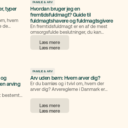
FAMILIE & ARV
r, typer
Hvordan bruger jeg en
fremtidsfuldmagt? Guide til
om, hvem
fuldmagtshavere og fuldmagtsgivere
fe de
En fremtidsfuldmagt er en af de mest
arn. I
omsorgsfulde beslutninger, du kan
ver reglerne
træffe for dig selv og for dem, du holder
Læs mere
ndighed,
af. Men hvornår træder den egentlig i
en kan
kraft, og hvordan bruger du den i
gælder for
praksis? I denne guide gennemgår vi de
situationer, hvor en fremtidsfuldmagt er
relevant, og hvad du bør overveje,
uanset om du skal vælge en
FAMILIE & ARV
e og
Arv uden børn: Hvem arver dig?
fuldmagtshaver eller selv er blevet det.
 en arving
Er du barnløs og i tvivl om, hvem der
arver dig? Arvereglerne i Danmark er
fastlagt i arveloven og bestemmer, hvem
et bestemt
der arver, hvis du ikke selv har oprettet et
and fra et
Læs mere
testamente. Her får du en gennemgang
mente. En
af de generelle regler, og hvordan du kan
le boet,
sikre, at arven fordeles efter dine ønsker.
rvegiver)
 gennemgår