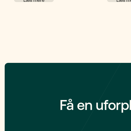
bruges som sikkerhed for, at lånet bliver
formidler 
betalt tilbage. Underpant bruges ofte
direkte til 
ved boligkøb, hvor banken eller
realkreditinstituttet får pant i boligen
som sikkerhed for lånet.
Få en uforp