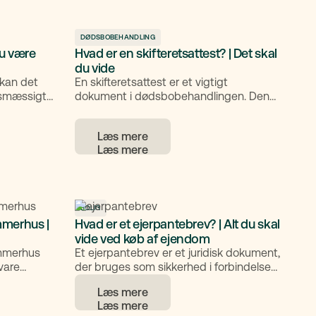
verblik over,
enkel forklaring på, hvad
t ikke vil
bebyggelsesprocenten betyder,
ndtere
hvordan den beregnes, og hvorfor den
DØDSBOBEHANDLING
du være
Hvad er en skifteretsattest? | Det skal
har stor betydning, når du køber grund.
du vide
 kan det
En skifteretsattest er et vigtigt
esmæssigt
dokument i dødsbobehandlingen. Den
t på spil.
giver dig ret til at repræsentere boet og
n række
er nødvendig for at kunne håndtere
Læs mere
, som kan få
afdødes økonomiske og juridiske forhold
og ejendele.
korrekt.
vad det
r de
BOLIG
mmerhus |
Hvad er et ejerpantebrev? | Alt du skal
vide ved køb af ejendom
ommerhus
Et ejerpantebrev er et juridisk dokument,
vare
der bruges som sikkerhed i forbindelse
idig undgå
med lån i fast ejendom. Mange møder
Læs mere
stninger.
begrebet, når de køber bolig eller taler
g små fejl
med banken om finansiering, men det