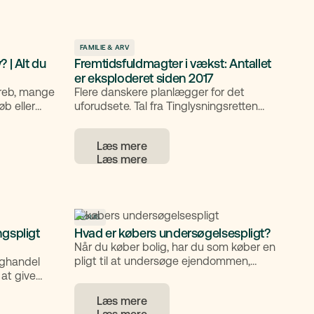
r får du en
kan være svært at forstå, hvad det
egentlig betyder. Her får du en klar
ragelse
forklaring på, hvordan et ejerpantebrev
fungerer, hvornår det bruges, og hvad du
FAMILIE & ARV
 | Alt du
Fremtidsfuldmagter i vækst: Antallet
skal være opmærksom på.
er eksploderet siden 2017
greb, mange
Flere danskere planlægger for det
øb eller
uforudsete. Tal fra Tinglysningsretten
knisk, men i
viser en markant stigning i antallet af
rdan man
oprettede fremtidsfuldmagter.
Læs mere
gsafgift,
eller ændres
BOLIG
ngspligt
Hvad er købers undersøgelsespligt?
Når du køber bolig, har du som køber en
pligt til at undersøge ejendommen,
ighandel
inden handlen bliver endelig. Det kaldes
 at give
købers undersøgelsespligt, og den spiller
tgørende
Læs mere
en vigtig rolle i enhver ejendomshandel.
ber. Som