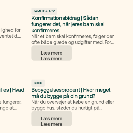
isk,
fordeling af tid betaler I som
tamente.
udgangspunkt ikke børnebidrag, men
FAMILIE & ARV
kald på arv.
der kan være undtagelser, og I kan dele
Konfirmationsbidrag | Sådan
ialog i
udgifter efter aftale. En tydelig skriftlig
fungerer det, når jeres barn skal
inimerer
samværsaftale kan forebygge
lighed for
konfirmeres
misforståelser om ferie, højtider og
ventetid,
Når et barn skal konfirmeres, følger der
økonomi.
opfyldt. Det
ofte både glæde og udgifter med. For
s i
adskilte forældre kan det være en god
Læs mere
 enighed
idé at aftale, hvordan konfirmationen skal
finansieres. Her spiller
imeligt at
konfirmationsbidraget en vigtig rolle.
ode først.
BOLIG
illes | Hvad
Bebyggelsesprocent | Hvor meget
må du bygge på din grund?
 fungerer,
Når du overvejer at købe en grund eller
ange at
bygge hus, støder du hurtigt på
e vil. Det
begrebet bebyggelsesprocent. Det er et
Læs mere
esmæssigt
af de vigtigste tal i planlægningen af et
 findes
byggeri, fordi det afgør, hvor meget du
 kan komme
må bygge på din grund. Her får du en