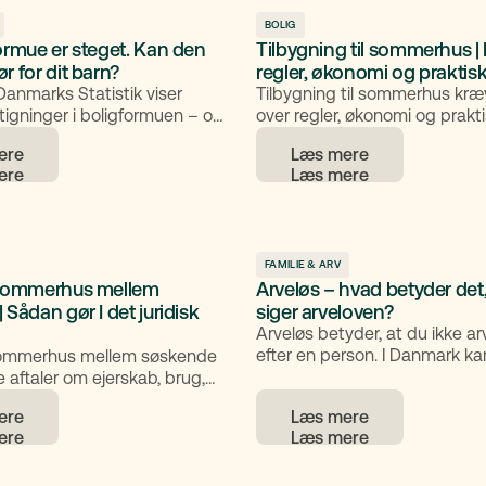
vi, hvad en legatar er, forskelle
arving, og hvordan boafgift k
BOLIG
ormue er steget. Kan den
Tilbygning til sommerhus | 
legatarer.
r for dit barn?
regler, økonomi og praktisk
 Danmarks Statistik viser
Tilbygning til sommerhus kræv
igninger i boligformuen – og
over regler, økonomi og prakti
e stor betydning, hvis dit
Denne guide forklarer de vigt
ere
Læs mere
skal studere.
og giver konkrete råd, så du 
planlægge projektet og søge t
uden ubehagelige overraskels
FAMILIE & ARV
 sommerhus mellem
Arveløs – hvad betyder det
 Sådan gør I det juridisk
siger arveloven?
Arveløs betyder, at du ikke a
efter en person. I Danmark k
sommerhus mellem søskende
udgangspunkt ikke gøre dine 
e aftaler om ejerskab, brug,
din ægtefælle helt arveløse, fo
salg. En ofte praktisk løsning
ere
Læs mere
arveloven beskytter dem med
tte en samejeoverenskomst,
Du kan derimod begrænse arv
ger bookingregler, budget for
at udgøre tvangsarven og se
dligeholdelse samt en
bestemme, hvem der skal hav