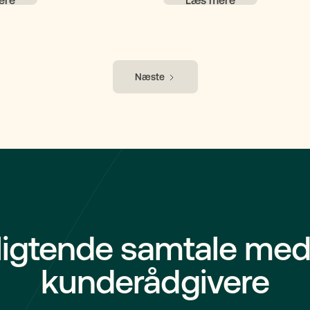
ejendomsmægleren boligen
køber skal du derfor kunne sto
udvalgte købere.
de oplysninger, du får fra sælg
retvisende billede af boligen
forhold.
Næste
ligtende samtale med
kunderådgivere