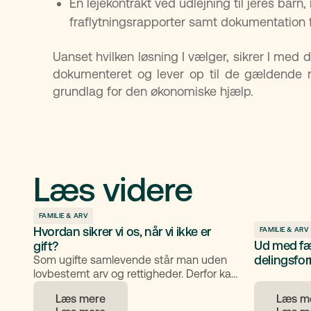
En lejekontrakt ved udlejning til jeres bar
fraflytningsrapporter samt dokumentation f
Uanset hvilken løsning I vælger, sikrer I med
dokumenteret og lever op til de gældende r
grundlag for den økonomiske hjælp.
Læs videre
FAMILIE & ARV
Hvordan sikrer vi os, når vi ikke er
FAMILIE & ARV
Ud med fæ
gift?
delingsfo
Som ugifte samlevende står man uden
lovbestemt arv og rettigheder. Derfor kan
testamente, samlevertestamente,
Læs mere
Læs m
fuldmagt, samejeaftaler og ægtepagt