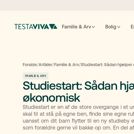
Familie & Arv
Bolig
E
Testame
/
/
/
Forside
Artikler
Familie & Arv
Studiestart: Sådan hjælper 
FAMILIE & ARV
Studiestart: Sådan hj
ESC
luk
↵
søg
økonomisk
Studiestart er en af de store overgange i et un
skal til at stå på egne ben, finde sine egne r
uanset om dit barn flytter til en ny studieby el
som forældre gerne vil bakke op om. En del a