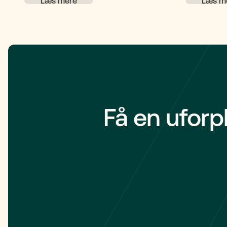
være afgørende redskaber til at sikre
hinanden økonomisk og praktisk ved
sygdom, død eller skilsmisse. Denne
artikel guider dig gennem de vigtigste
muligheder og deres betingelser.
Få en uforp