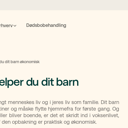
Dødsbobehandling
rhverv
POPULÆRE SØGNINGER
nte
Fremtidsfuldmagt
Bolighandel
Priser
MitID
du dit barn økonomisk
ælper du dit barn
Søgning
gt menneskes liv og i jeres liv som familie. Dit barn
utiner og måske flytte hjemmefra for første gang. Og
ler bliver boende, er det et skridt ind i voksenlivet,
f den opbakning er praktisk og økonomisk.