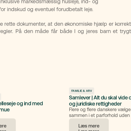
n, inklusive markedsmæssig husleje, ind- og
or indskud og eventuel forudbetalt leje.
 de rette dokumenter, at den økonomiske hjælp er korrekt
egler. På den måde får både I og jeres barn et trygt
FAMILIE & ARV
Samlever | Alt du skal vide 
lleseje og ind med
og juridiske rettigheder​
rmue
Flere og flere danskere vælger
sammen i et parforhold uden at
Det kan føles som et ægteska
ere
Læs mere
med fælles hverdag, bolig, ø