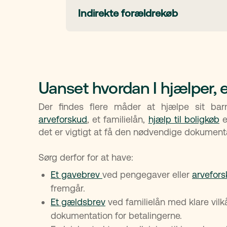
Har I flere børn, kan arveforskud samtidig 
Vil I hjælpe med et større beløb, er et familie
I bliver beskattet af lejeindtægten, men 
Indirekte forældrekøb
hvis et af børnene har behov for økonomisk
pengene rentefrit eller til en lav rente.
blandt andet udgifter til vedligeholdelse,
reglerne hos
Vær dog opmærksom: Eftergiver I senere gæl
Skat
.
Med et familielån er det muligt at foretag
med gaveafgift, hvis beløbet overstiger græ
Der er reelt tre muligheder for, hvordan b
betyder, at I låner jeres barn penge til selv a
lejeindtægten bliver beskattet som
kapitalafkastordningen. Der kom dog nye re
Uanset hvordan I hjælper, 
er nogle skattefordele ved virksomhedsor
om
de tre muligheder her
.
Der findes flere måder at hjælpe sit ba
arveforskud
, et familielån,
hjælp til boligkøb
e
det er vigtigt at få den nødvendige dokumenta
Sørg derfor for at have:
Et gavebrev
ved pengegaver eller
arvefors
fremgår.
Et gældsbrev
ved familielån med klare vilk
dokumentation for betalingerne.