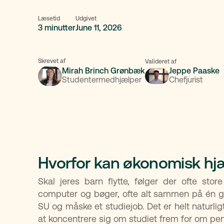
Læsetid
Udgivet
3 minutter
June 11, 2026
Skrevet af
Valideret af
Mirah Brinch Grønbæk
Jeppe Paaske
Studentermedhjælper
Chefjurist
Hvorfor kan økonomisk hjæl
Skal jeres barn flytte, følger der ofte sto
computer og bøger, ofte alt sammen på én ga
SU og måske et studiejob. Det er helt naturligt
at koncentrere sig om studiet frem for om pe