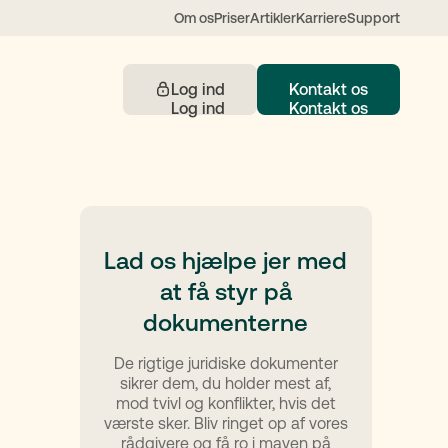
Om os
Priser
Artikler
Karriere
Support
Log ind
Kontakt os
Kontakt
Lad os hjælpe jer med
at få styr på
 understøttet af AI
dokumenterne
De rigtige juridiske dokumenter
sikrer dem, du holder mest af,
mod tvivl og konflikter, hvis det
værste sker. Bliv ringet op af vores
rådgivere og få ro i maven på