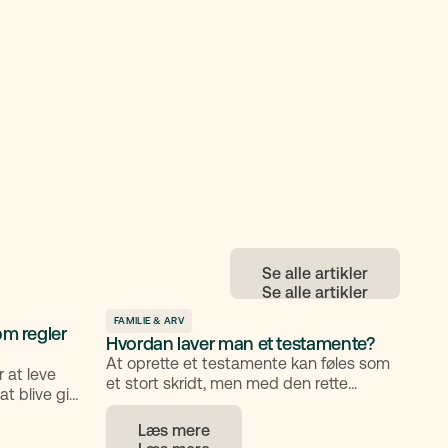
Se alle artikler
FAMILIE & ARV
om regler
Hvordan laver man et testamente?
At oprette et testamente kan føles som
 at leve
et stort skridt, men med den rette
 blive gift.
vejledning bliver processen overskuelig.
b i praksis
Her får du en lavpraktisk guide til,
Læs mere
konomi og
hvordan du laver et testamente, hvad du