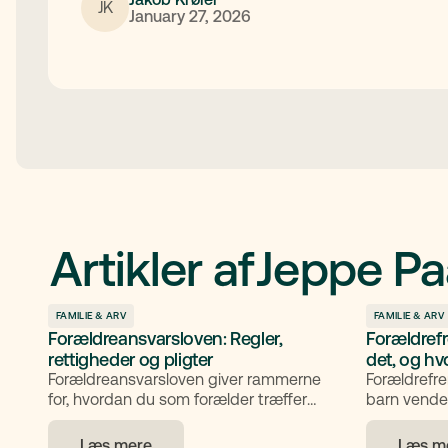
JK
January 27, 2026
Artikler af
Jeppe Pa
FAMILIE & ARV
FAMILIE & ARV
Forældreansvarsloven: Regler,
Forældref
rettigheder og pligter
det, og h
Forældreansvarsloven giver rammerne
Forældrefr
for, hvordan du som forælder træffer
barn vender
beslutninger om dit barn. Her
konflikt me
gennemgår vi lovens formål og
overordnet 
Læs mere
Læs m