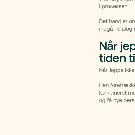
i processen.
Det handler om
indgå i dialog 
Når je
tiden t
Når Jeppe ikke
Han foretrække
kombineret me
og få nye pers