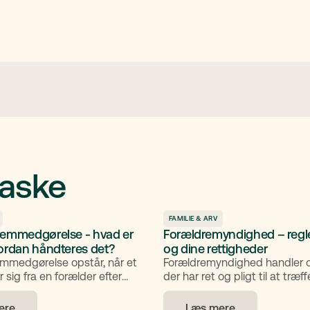
aske
FAMILIE & ARV
remmedgørelse - hvad er
Forældremyndighed – regle
vordan håndteres det?
og dine rettigheder
emmedgørelse opstår, når et
Forældremyndighed handler 
 sig fra en forælder efter
der har ret og pligt til at træf
llem forældrene. Her får du en
vigtigste beslutninger om et b
forklaring på begrebet,
denne guide får du overblik o
ere
Læs mere