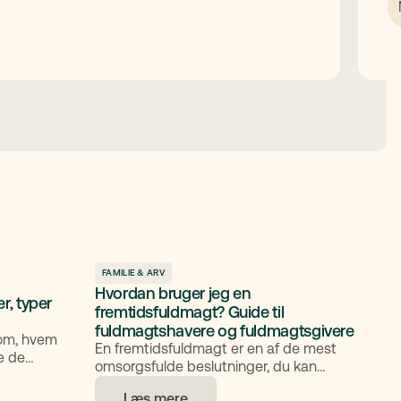
FAMILIE & ARV
Hvordan bruger jeg en
r, typer
fremtidsfuldmagt? Guide til
fuldmagtshavere og fuldmagtsgivere
om, hvem
En fremtidsfuldmagt er en af de mest
fe de
omsorgsfulde beslutninger, du kan
arn. I
træffe for dig selv og for dem, du holder
ver reglerne
Læs mere