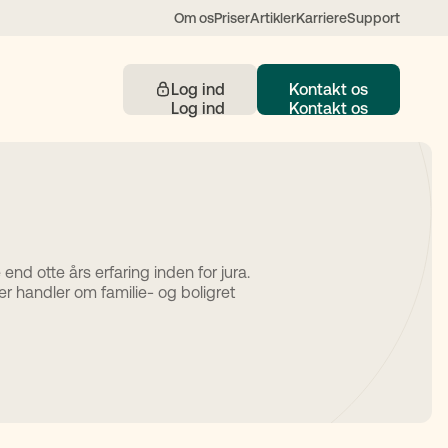
Om os
Priser
Artikler
Karriere
Support
Log ind
Kontakt os
Kontakt
end otte års erfaring inden for jura.
r handler om familie- og boligret
 understøttet af AI