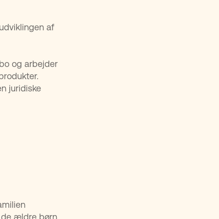
udviklingen af
sbo og arbejder
produkter.
n juridiske
amilien
e de ældre børn