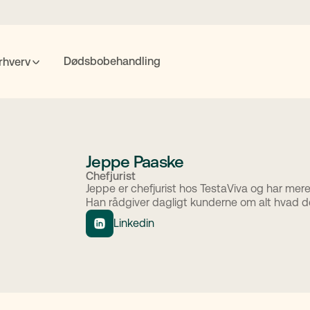
Dødsbobehandling
rhverv
POPULÆRE SØGNINGER
nte
Fremtidsfuldmagt
Bolighandel
Priser
MitID
Jeppe Paaske
Chefjurist
Jeppe er chefjurist hos TestaViva og har mere 
Han rådgiver dagligt kunderne om alt hvad de
Søgning
Linkedin