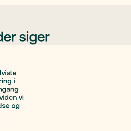
er siger
viste
ing i
emgang
viden vi
edse og