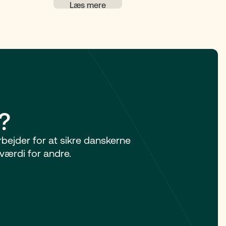
hvornår det er relevant, og hvilke typer
es
værgemål der findes. Du får også svar
e brug for
på typiske spørgsmål om valg af værge,
kan klare
forskellen mellem værgemål og
 lige
fremtidsfuldmagt, økonomi under
værgemål og muligheden for at ophæve
rag, men
det.
I kan dele
skriftlig
e
er og
?
arbejder for at sikre danskerne
værdi for andre.