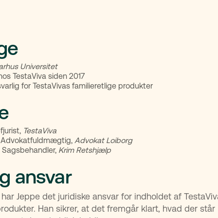
ige
arhus Universitet
hos TestaViva siden 2017
svarlig for TestaVivas familieretlige produkter
re
jurist,
TestaViva
:
Advokatfuldmægtig,
Advokat Loiborg
:
Sagsbehandler,
Krim Retshjælp
og ansvar
 har Jeppe det juridiske ansvar for indholdet af TestaVi
produkter. Han sikrer, at det fremgår klart, hvad der står 