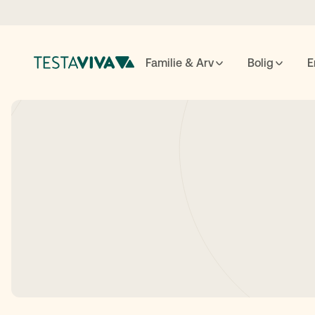
Familie & Arv
Bolig
E
Testame
ESC
luk
↵
søg