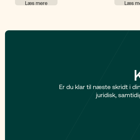
arveloven 
Du kan der
at udgøre 
bestemme, 
Samlevere a
medmindre 
Derudover k
Et klart te
familien sk
risikoen for 
Er du klar til næste skridt i 
juridisk, samti