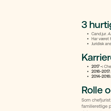
3 hurt
Cand.jur.
A
Har været 
Juridisk an
Karrie
2017 -:
Chef
2016-2017
2014-2016
Rolle 
Som chefjurist
familieretlige 