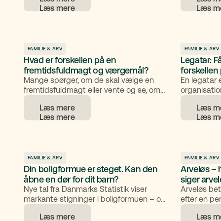
principper.
typiske teg
generelle r
skabe stabi
er generel 
juridisk råd
FAMILIE & ARV
FAMILIE & ARV
Hvad er forskellen på en
Legatar: F
fremtidsfuldmagt og værgemål?
forskellen
Mange spørger, om de skal vælge en
En legatar 
fremtidsfuldmagt eller vente og se, om
organisati
værgemål bliver nødvendigt.
beløb eller
Læs mere
Læs m
Fremtidsfuldmagt og værgemål er to
dødsbo i he
forskellige juridiske løsninger, der afgør,
legatar får 
hvem der kan handle på dine vegne, hvis
men kun det
du mister evnen til selv at træffe
har bestem
beslutninger.
vi, hvad en 
arving, og 
FAMILIE & ARV
FAMILIE & ARV
Din boligformue er steget. Kan den
Arveløs – 
legatarer.
åbne en dør for dit barn?
siger arve
Nye tal fra Danmarks Statistik viser
Arveløs bet
markante stigninger i boligformuen – og
efter en p
det kan have stor betydning, hvis dit
udgangspunk
Læs mere
Læs m
barn snart skal studere.
din ægtefæll