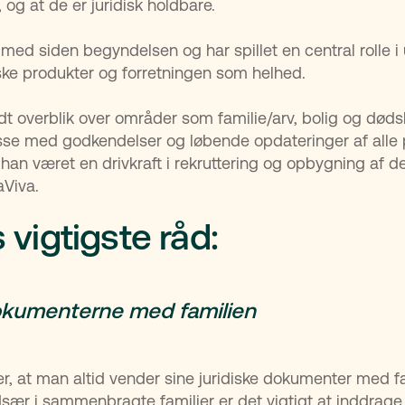
og at de er juridisk holdbare.
med siden begyndelsen og har spillet en central rolle i 
ske produkter og forretningen som helhed.
dt overblik over områder som familie/arv, bolig og død
sse med godkendelser og løbende opdateringer af alle 
han været en drivkraft i rekruttering og opbygning af de
aViva.
 vigtigste råd:
kumenterne med familien
r, at man altid vender sine juridiske dokumenter med f
 Især i sammenbragte familier er det vigtigt at inddrag