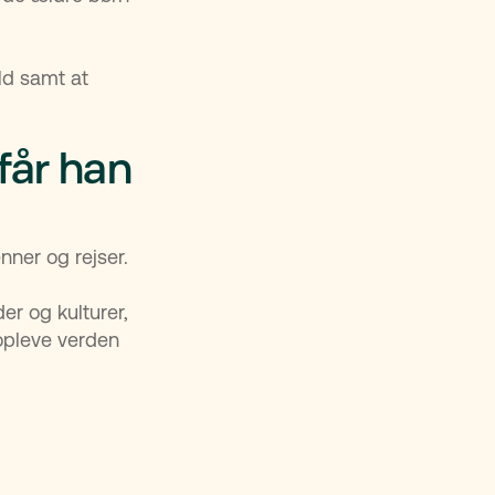
ld samt at
får han
ner og rejser.
er og kulturer,
opleve verden