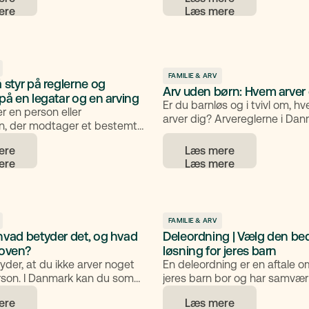
n, de familieretlige rammer og
for fælles og fuld forældremy
åd til at beskytte barnet og
hvordan forældremyndighed
le samværsaftaler. Indholdet
ændres, og hvilke regler der 
information og ikke konkret
samvær, flytning og økonomi.
givning.
FAMILIE & ARV
å styr på reglerne og
Arv uden børn: Hvem arver 
 på en legatar og en arving
Er du barnløs og i tvivl om, h
er en person eller
arver dig? Arvereglerne i Dan
on, der modtager et bestemt
fastlagt i arveloven og best
 en bestemt genstand fra et
der arver, hvis du ikke selv ha
ere
Læs mere
nhold til et testamente. En
testamente. Her får du en 
ikke en andel af hele boet,
af de generelle regler, og hv
, som testator (arvegiver)
sikre, at arven fordeles efter 
t. I denne artikel gennemgår
legatar er, forskellen til en
hvordan boafgift kan påvirke
FAMILIE & ARV
hvad betyder det, og hvad
Deleordning | Vælg den be
loven?
løsning for jeres barn
yder, at du ikke arver noget
En deleordning er en aftale o
erson. I Danmark kan du som
jeres barn bor og har samvæ
t ikke gøre dine børn eller
forælder efter et brud. Typisk
ere
Læs mere
e helt arveløse, fordi
er 7/7, 9/5 eller 10/4, som tilp