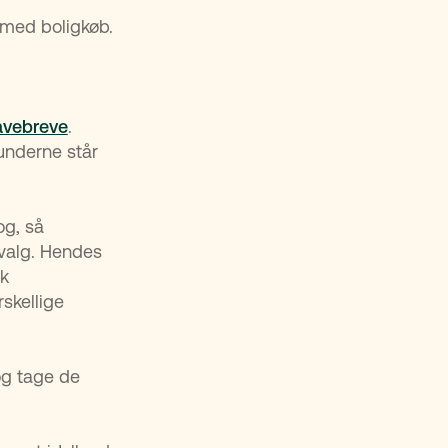
 med boligkøb.
avebreve
.
underne står
og, så
 valg. Hendes
rk
skellige
og tage de