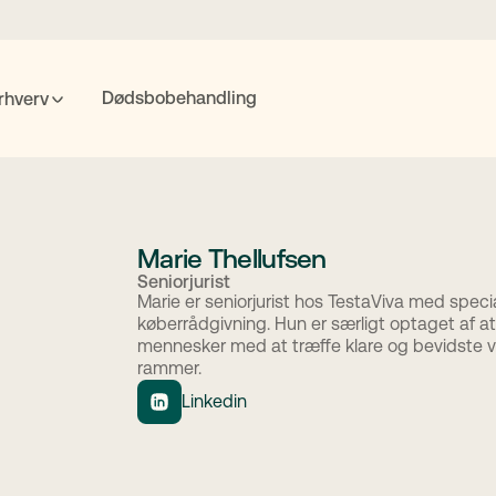
Dødsbobehandling
rhverv
POPULÆRE SØGNINGER
nte
Fremtidsfuldmagt
Bolighandel
Priser
MitID
Marie Thellufsen
Seniorjurist
Marie er seniorjurist hos TestaViva med specia
køberrådgivning. Hun er særligt optaget af at
Søgning
mennesker med at træffe klare og bevidste v
rammer.
Linkedin