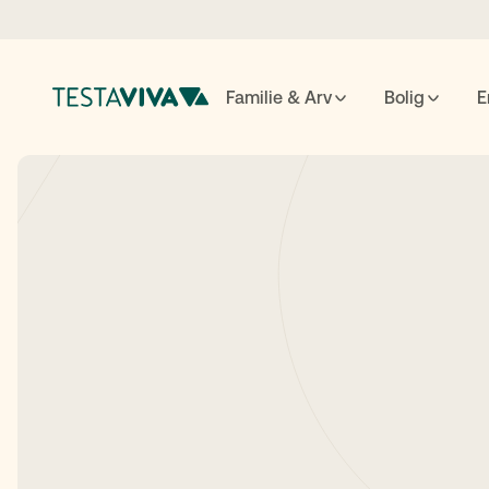
Familie & Arv
Bolig
E
Testame
ESC
luk
↵
søg