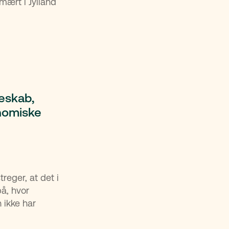
ært i Jylland
eskab,
nomiske
eger, at det i
å, hvor
 ikke har