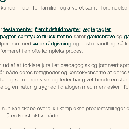
 kunder inden for familie- og arveret samt i forbindelse
er
testamenter
,
fremtidsfuldmagter
,
ægtepagter
,
pagter
,
samtykke til uskiftet bo
samt
gældsbreve
og
g
ælper hun med
køberrådgivning
og prisforhandling, så k
nformeret i en ofte kompleks proces.
 ud af at forklare jura i et pædagogisk og jordnært spr
år både deres rettigheder og konsekvenserne af deres
aring som underviser og leder har givet hende en stæ
e og en naturlig tryghed i dialogen med mennesker i for
.
t hun kan skabe overblik i komplekse problemstillinger 
r på en konstruktiv måde.