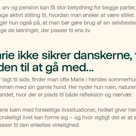
 arv og pension kan få stor betydning for begge parter,
age aktivt stilling til, hvordan man ønsker at være stillet.
ger hun også på, at man bør gøre brug af sin selvbes
e de løsninger, der passer til ens liv.
ie ikke sikrer danskerne, 
en til at gå med...
r lagt til side, finder man ofte Marie i hendes sommerhu
mmen med sin gamle hund. Her nyder hun roen, nature
andet, hvor der er plads til både refleksion og nærvær.
ne børn med forskellige livssituationer, hvilket giver he
 forskelligt livet kan forme sig – og hvor vigtigt det er at 
asser til den enkeltes virkelighed.