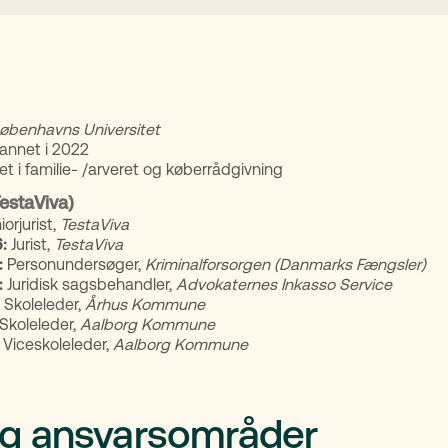
øbenhavns Universitet
annet i 2022
et i familie- /arveret og køberrådgivning
TestaViva)
iorjurist,
TestaViva
:
Jurist,
TestaViva
:
Personundersøger,
Kriminalforsorgen (Danmarks Fængsler)
:
Juridisk sagsbehandler,
Advokaternes Inkasso Service
Skoleleder,
Århus Kommune
Skoleleder,
Aalborg Kommune
Viceskoleleder,
Aalborg Kommune
og ansvarsområder