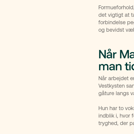
Formueforhold,
det vigtigt at t
forbindelse pe
og bevidst vælg
Når Mar
man tid
Når arbejdet e
Vestkysten sa
gåture langs v
Hun har to voks
indblik i, hvor
tryghed, der p