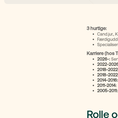
3 hurtige:
Cand.jur., K
Færdigudd
Specialiser
Karriere (hos 
2026-:
Sen
2022-2026
2018-2022
2018-2022
2014-2016:
2011-2014:
2005-2011:
Rolle 