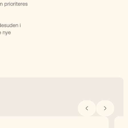
 prioriteres
desuden i
e nye
.