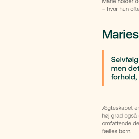
Marie holder 
– hvor hun ofte
Maries
Selvfølg
men det
forhold
Ægteskabet er
høj grad også
omfattende de
fælles børn.