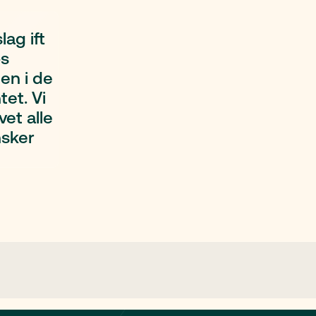
lag ift
os
en i de
tet. Vi
vet alle
nsker