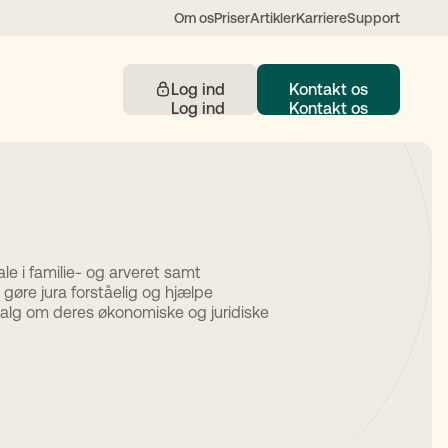
Om os
Priser
Artikler
Karriere
Support
Log ind
Kontakt os
Kontakt
le i familie- og arveret samt
 gøre jura forståelig og hjælpe
 understøttet af AI
alg om deres økonomiske og juridiske