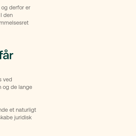
 og derfor er
 I den
temmelsesret
får
s ved
n og de lange
nde et naturligt
skabe juridisk