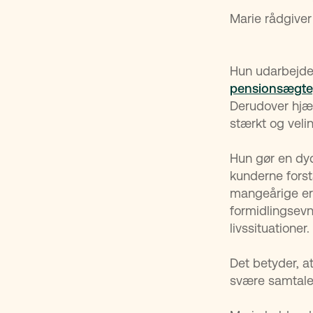
Marie rådgiver
Hun udarbejd
pensionsægte
Derudover hj
stærkt og veli
Hun gør en dyd
kunderne forst
mangeårige erf
formidlingsevn
livssituationer
Det betyder, a
svære samtale