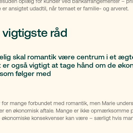
desuden oplæg for kunder ved bankarrangementer – prim
 er ansigtet udadtil, når temaet er familie- og arveret.
 vigtigste råd
elig skal romantik være centrum i et ægt
 er også vigtigt at tage hånd om de øko
, som følger med
 for mange forbundet med romantik, men Marie understr
 er en økonomisk aftale. Mange er ikke opmærksomme p
 økonomiske konsekvenser kan være – særligt hvis man