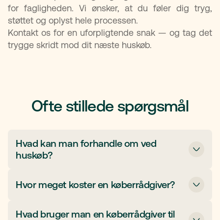
for fagligheden. Vi ønsker, at du føler dig tryg,
støttet og oplyst hele processen.
Kontakt os for en uforpligtende snak — og tag det
trygge skridt mod dit næste huskøb.
Ofte stillede spørgsmål
Hvad kan man forhandle om ved
huskøb?
Pris, overtagelsesdato og eventuelle fejl eller
Hvor meget koster en køberrådgiver?
forbedringer kan forhandles. Her kan en
køberrådgiver være en god sparringspartner.
Prisen for køberrådgivning afhænger af
Hvad bruger man en køberrådgiver til
forældrekøbets kompleksitet. Hos TestaViva