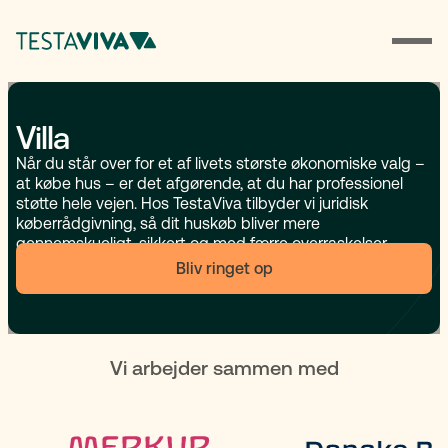
Villa
Når du står over for et af livets største økonomiske valg –
at købe hus – er det afgørende, at du har professionel
støtte hele vejen. Hos TestaViva tilbyder vi juridisk
køberrådgivning, så dit huskøb bliver mere
gennemskueligt, sikkert og med færre overraskelser.
Bliv ringet op
Vi arbejder sammen med