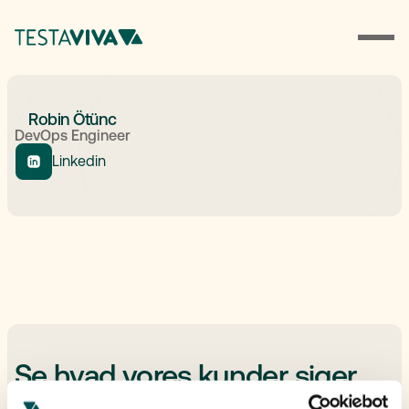
Robin Ötünc
DevOps Engineer
Linkedin
Se hvad vores kunder siger
No items found.