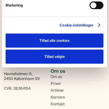
Marketing
Cookie-indstillinger
Fagområder
Tillad alle cookies
Mandag-Torsdag 9-12 og
Familie & Arv
12.30-16
Bolig
Fredag: 9-12 og 13-16
Tillad valgte
Erhverv
Tlf:
+45 88 62 60 50
Dødsbobehandling
Om os
Havneholmen 6,
Om os
2450 København SV
Priser
CVR: 38364154
Artikler
Karriere
Kontakt