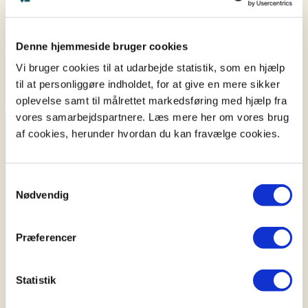
Denne hjemmeside bruger cookies
Vi bruger cookies til at udarbejde statistik, som en hjælp
til at personliggøre indholdet, for at give en mere sikker
oplevelse samt til målrettet markedsføring med hjælp fra
vores samarbejdspartnere. Læs mere her om vores brug
af cookies, herunder hvordan du kan fravælge cookies.
Karriere hos TestaViva?
Er du klar til næste skridt i din karriere? Hos os
Samtykkevalg
Nødvendig
bliver du en del af et team, der arbejder for at
sikre danskerne juridisk, samtidig med at du
udvikler dine kompetencer og skaber værdi
Præferencer
for andre.
Statistik
Se ledige stillinger