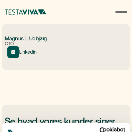
Magnus L. Udbjørg
CTO
Linkedin
Se hvad vores kunder siger
No items found.