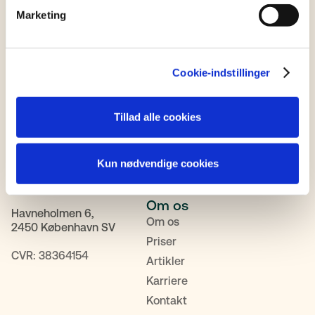
Marketing
Cookie-indstillinger
Fagområder
Tillad alle cookies
Mandag-Torsdag 9-12 og
Familie & Arv
12.30-16
Bolig
Fredag: 9-12 og 13-16
Kun nødvendige cookies
Erhverv
Tlf:
+45 88 62 60 50
Dødsbobehandling
Om os
Havneholmen 6,
Om os
2450 København SV
Priser
CVR: 38364154
Artikler
Karriere
Kontakt