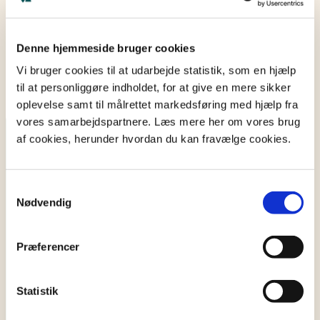
Denne hjemmeside bruger cookies
Vi bruger cookies til at udarbejde statistik, som en hjælp
til at personliggøre indholdet, for at give en mere sikker
oplevelse samt til målrettet markedsføring med hjælp fra
vores samarbejdspartnere. Læs mere her om vores brug
af cookies, herunder hvordan du kan fravælge cookies.
Karriere hos TestaViva?
Er du klar til næste skridt i din karriere? Hos os
Samtykkevalg
Nødvendig
bliver du en del af et team, der arbejder for at
sikre danskerne juridisk, samtidig med at du
udvikler dine kompetencer og skaber værdi
Præferencer
for andre.
Statistik
Se ledige stillinger