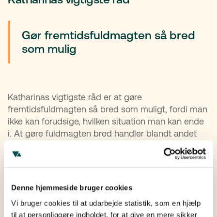
Gør fremtidsfuldmagten så bred
som mulig
Katharinas vigtigste råd er at gøre
fremtidsfuldmagten så bred som muligt, fordi man
ikke kan forudsige, hvilken situation man kan ende
i. At gøre fuldmagten bred handler blandt andet
om at have flere, gerne to, fuldmagtshavere. Det
handler også om omfanget af fuldmagten.
Denne hjemmeside bruger cookies
Når Katharina ikke sikrer danskerne, får
hun tiden til at gå med...
Vi bruger cookies til at udarbejde statistik, som en hjælp
til at personliggøre indholdet, for at give en mere sikker