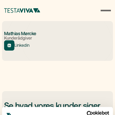
Mathias Mørcke
Kunderådgiver
Linkedin
Se hvad vores kunder siger
No items found.