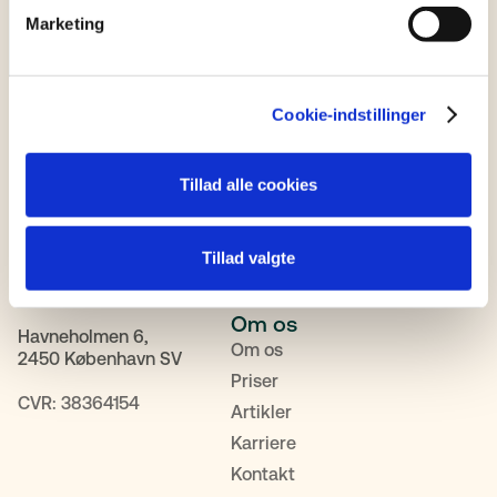
Marketing
Cookie-indstillinger
Fagområder
Tillad alle cookies
Mandag-Torsdag 9-12 og
Familie & Arv
12.30-16
Bolig
Fredag: 9-12 og 13-16
Tillad valgte
Erhverv
Tlf:
+45 88 62 60 50
Dødsbobehandling
Om os
Havneholmen 6,
Om os
2450 København SV
Priser
CVR: 38364154
Artikler
Karriere
Kontakt