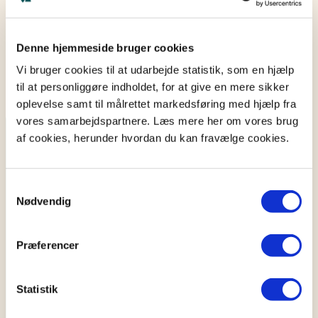
Denne hjemmeside bruger cookies
Vi bruger cookies til at udarbejde statistik, som en hjælp
til at personliggøre indholdet, for at give en mere sikker
oplevelse samt til målrettet markedsføring med hjælp fra
vores samarbejdspartnere. Læs mere her om vores brug
af cookies, herunder hvordan du kan fravælge cookies.
Karriere hos TestaViva?
Er du klar til næste skridt i din karriere? Hos os
Samtykkevalg
Nødvendig
bliver du en del af et team, der arbejder for at
sikre danskerne juridisk, samtidig med at du
udvikler dine kompetencer og skaber værdi
Præferencer
for andre.
Statistik
Se ledige stillinger