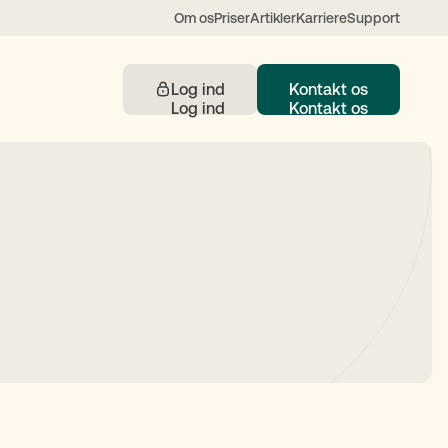
Om os
Priser
Artikler
Karriere
Support
Log ind
Kontakt os
Kontakt
 understøttet af AI