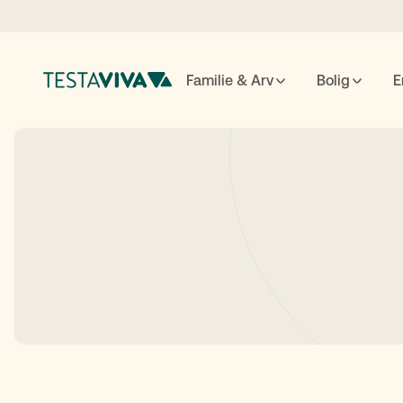
Familie & Arv
Bolig
E
Testame
ESC
luk
↵
søg