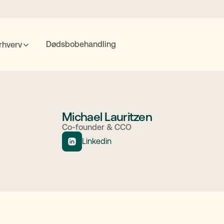
Dødsbobehandling
rhverv
POPULÆRE SØGNINGER
nte
Fremtidsfuldmagt
Bolighandel
Priser
MitID
Michael Lauritzen
Co-founder & CCO
Linkedin
Søgning