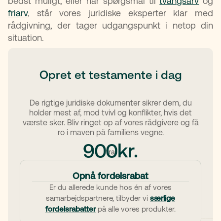
bedst muligt, eller har spørgsmål til
tvangsarv
og
friarv
, står vores juridiske eksperter klar med
rådgivning, der tager udgangspunkt i netop din
situation.
Opret et testamente i dag
De rigtige juridiske dokumenter sikrer dem, du
holder mest af, mod tvivl og konflikter, hvis det
værste sker. Bliv ringet op af vores rådgivere og få
ro i maven på familiens vegne.
kr.
900
fra
Opnå fordelsrabat
Er du allerede kunde hos én af vores
samarbejdspartnere, tilbyder vi
særlige
fordelsrabatter
på alle vores produkter.