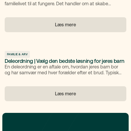
familielivet til at fungere. Det handler om at skabe
tryghed, respekt og samhørighed for alle
familiemedlemmer. Med de rette samtaler,
gennemtænkte forventninger og praktiske værktøjer
Læs mere
kan du finde din plads i den sammenbragte familie
med både varme og klarhed.
FAMILIE & ARV
Deleordning | Vælg den bedste løsning for jeres barn
En deleordning er en aftale om, hvordan jeres barn bor
og har samvær med hver forælder efter et brud. Typiske
modeller er 7/7, 9/5 eller 10/4, som tilpasses barnets
alder, hverdag og jeres samarbejde. Små børn har ofte
brug for korte skift, mens større børn kan klare længere
Læs mere
perioder. Ved omtrent lige fordeling af tid betaler I som
udgangspunkt ikke børnebidrag, men der kan være
undtagelser, og I kan dele udgifter efter aftale. En
tydelig skriftlig samværsaftale kan forebygge
misforståelser om ferie, højtider og økonomi.