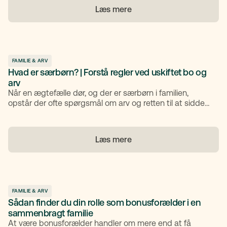
at få styr på de juridiske og praktiske forhold tidligt. Du
Læs mere
får her en oversigt over, hvad du skal være opmærksom
på i forbindelse med et brud.
FAMILIE & ARV
Hvad er særbørn? | Forstå regler ved uskiftet bo og
arv
Når en ægtefælle dør, og der er særbørn i familien,
opstår der ofte spørgsmål om arv og retten til at sidde i
uskiftet bo. I denne artikel forklarer vi, hvad særbørn er,
hvordan de påvirker arvefordelingen, og hvornår deres
samtykke er nødvendigt. Du får også indblik i reglerne
Læs mere
for tvangsarv, testamente og de juridiske krav, der
gælder ved uskiftet bo. Artiklen hjælper dig med at
forstå dine rettigheder og muligheder – både som
ægtefælle og som særbarn.
FAMILIE & ARV
Sådan finder du din rolle som bonusforælder i en
sammenbragt familie
At være bonusforælder handler om mere end at få