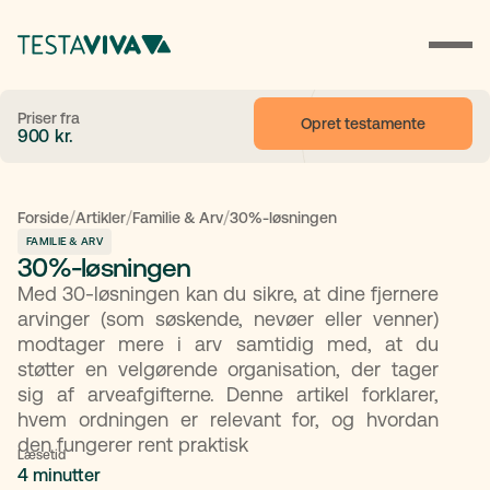
Priser fra
Opret testamente
900
kr.
/
/
/
Forside
Artikler
Familie & Arv
30%-løsningen
FAMILIE & ARV
30%-løsningen
Med 30‑løsningen kan du sikre, at dine fjernere
arvinger (som søskende, nevøer eller venner)
modtager mere i arv samtidig med, at du
støtter en velgørende organisation, der tager
sig af arveafgifterne. Denne artikel forklarer,
hvem ordningen er relevant for, og hvordan
den fungerer rent praktisk
Læsetid
4 minutter