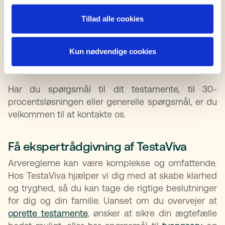
Så hvis du bliver præsenteret for 30-
procentsreglen en anden gang, så husk på den
Tillad alle cookies
som 30-procentsløsningen – og at den faktisk kan
være en stor fordel for dine arvinger, hvis de ikke
hører til din nærmeste familie og vil undgå at
Kun nødvendige cookies
betale den højeste
arveafgift
.
Har du spørgsmål til dit testamente, til 30-
procentsløsningen eller generelle spørgsmål, er du
velkommen til at kontakte os.
Få ekspertrådgivning af TestaViva
Arvereglerne kan være komplekse og omfattende.
Hos TestaViva hjælper vi dig med at skabe klarhed
og tryghed, så du kan tage de rigtige beslutninger
for dig og din familie. Uanset om du overvejer at
oprette testamente
, ønsker at sikre din ægtefælle