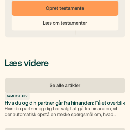
Opret testamente
Læs om testamenter
Læs videre
Se alle artikler
FAMILIE & ARV
Hvis du og din partner går fra hinanden: Få et overblik
Hvis din partner og dig har valgt at gå fra hinanden, vil
der automatisk opstå en række spørgsmål om, hvad
der skal ske med børn, bolig og økonomi. Det kan være
en følelsesmæssigt svær tid, og derfor er det en fordel