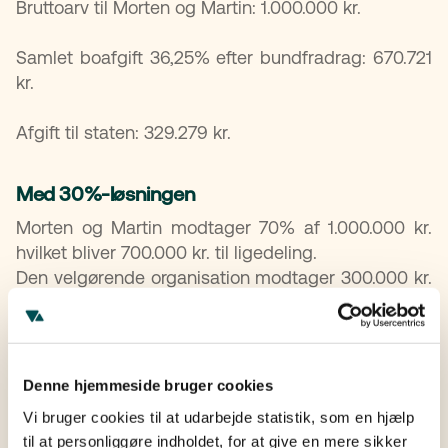
Bruttoarv til Morten og Martin: 1.000.000 kr.
Samlet boafgift 36,25% efter bundfradrag: 670.721
kr.
Afgift til staten: 329.279 kr.
Med 30%-løsningen
Morten og Martin modtager 70% af 1.000.000 kr.
hvilket bliver 700.000 kr. til ligedeling.
Den velgørende organisation modtager 300.000 kr.
hvoraf de skal betale en andel af disse til Morten
og Martins boafgift. Det giver organisationen en
fortjeneste på differencen 79.471 kr.
Denne hjemmeside bruger cookies
Fordele og ulemper ved 30-
Vi bruger cookies til at udarbejde statistik, som en hjælp
procentsløsningen
til at personliggøre indholdet, for at give en mere sikker