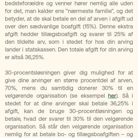
bedsteforældre og venner hører nemlig alle uden
for det, man kalder ens ”nærmeste familie”, og det
betyder, at de skal betale en del af arven i afgift ud
over den sædvanlige boafgift (15%). Denne ekstra
afgift hedder tillægsboafgift og svarer til 25% af
den tildelte arv, som i stedet for hos din arving
lander i statskassen. Den totale afgift for din arving
er altså 36,25%.
30-procentsløsningen giver dig mulighed for at
give dine arvinger en større procentdel af arven,
70%, mens du samtidig donerer 30% til en
velgørende organisation (se eksempel
her
). Så i
stedet for at dine arvinger skal betale 36,25% i
afgift, kan de bruge 30-procentløsningen og
betale, hvad der svarer til 30% til den velgørende
organisation. Så står den velgørende organisation
nemlig for at betale bo- og tillægsboafgiften – og