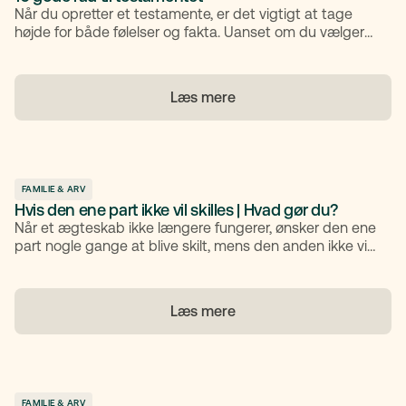
Når du opretter et testamente, er det vigtigt at tage
højde for både følelser og fakta. Uanset om du vælger
en enkel online løsning eller går til en advokat, er der en
række forhold, du bør overveje: Skal I være enige i et
fælles testamente? Har du mindreårige børn? Ønsker
Læs mere
du at sikre arven gennem særeje eller båndlæggelse?
Med den rette forberedelse kan du skabe klarhed og
tryghed for dem, du efterlader.
FAMILIE & ARV
Hvis den ene part ikke vil skilles | Hvad gør du?
Når et ægteskab ikke længere fungerer, ønsker den ene
part nogle gange at blive skilt, mens den anden ikke vil.
Det kan skabe en svær og følelsesmæssigt belastende
situation, men der findes klare regler for, hvordan du
kan komme videre juridisk. Her får du et overblik over,
Læs mere
hvad der sker, hvis den ene part ikke vil skilles, og
hvordan du kan håndtere processen.
FAMILIE & ARV