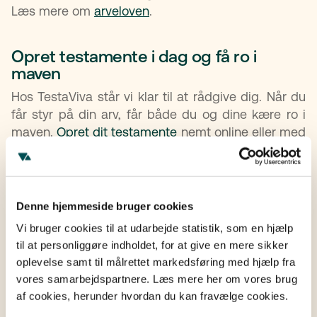
Læs mere om
arveloven
.
Opret testamente i dag og få ro i
maven
Hos TestaViva står vi klar til at rådgive dig. Når du
får styr på din arv, får både du og dine kære ro i
maven.
Opret dit testamente
nemt online eller med
en jurist og vær sikker på, at din sidste vilje bliver
respekteret. Vores jurister står også klar til at
vejlede dig igennem vigtige dokumenter som
fremtidsfuldmagt
,
ægtefællebidrag
og
gavebrev
.
Denne hjemmeside bruger cookies
Vi bruger cookies til at udarbejde statistik, som en hjælp
Er du nysgerrig på mere kan du læse mere om
til at personliggøre indholdet, for at give en mere sikker
arverækkefølgen
,
arveafgift
og
arv til velgørende
oplevelse samt til målrettet markedsføring med hjælp fra
organisationer
.
vores samarbejdspartnere. Læs mere her om vores brug
af cookies, herunder hvordan du kan fravælge cookies.