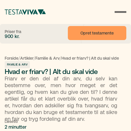
Priser fra
Opret testamente
900
kr.
/
/
/
Forside
Artikler
Familie & Arv
Hvad er friarv? | Alt du skal vide
FAMILIE & ARV
Hvad er friarv? | Alt du skal vide
Friarv er den del af din arv, du selv kan
bestemme over, men hvor meget er det
egentlig, og hvem kan du give den til? I denne
artikel får du et klart overblik over, hvad friarv
er, hvordan den adskiller sig fra tvangsarv, og
hvordan du kan bruge et testamente til at sikre
en fair og tryg fordeling af din arv.
Læsetid
2 minutter