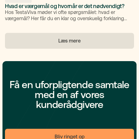
Hvad er værgemål og hvornår er det nødvendigt?
Hos TestaViva møder vi ofte spørgsmålet: hvad er
værgemål? Her får du en klar og overskuelig forklaring
på, hvad værgemål indebærer, hvem det gælder for,
hvordan du søger om det, og hvordan det forholder sig
til fuldmagter.
Læs mere
Få en uforpligtende samtale
med en af vores
kunderådgivere
Bliv ringet op