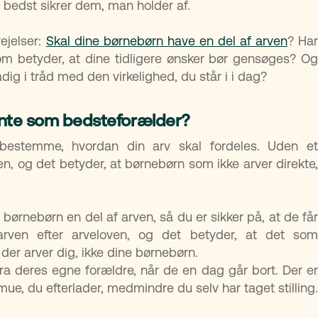
bedst sikrer dem, man holder af.
ejelser:
Skal dine børnebørn have en del af arven
? Har
som betyder, at dine tidligere ønsker bør gensøges? Og
tadig i tråd med den virkelighed, du står i i dag?
ente som bedsteforælder?
bestemme, hvordan din arv skal fordeles. Uden e
ven, og det betyder, at børnebørn som ikke arver direkte,
børnebørn en del af arven, så du er sikker på, at de få
arven efter arveloven, og det betyder, at det som
er arver dig, ikke dine børnebørn.
fra deres egne forældre, når de en dag går bort. Der er
rmue, du efterlader, medmindre du selv har taget stilling.