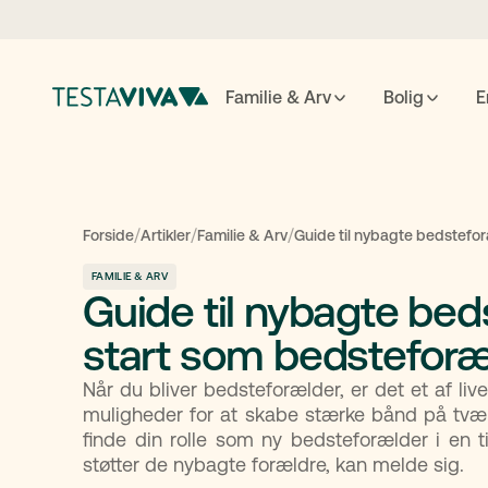
Familie & Arv
Bolig
E
Testame
/
/
/
Forside
Artikler
Familie & Arv
Guide til nybagte bedstefo
FAMILIE & ARV
Guide til nybagte bed
ESC
luk
↵
søg
start som bedsteforæ
Når du bliver bedsteforælder, er det et af liv
muligheder for at skabe stærke bånd på tvær
finde din rolle som ny bedsteforælder i en 
støtter de nybagte forældre, kan melde sig.