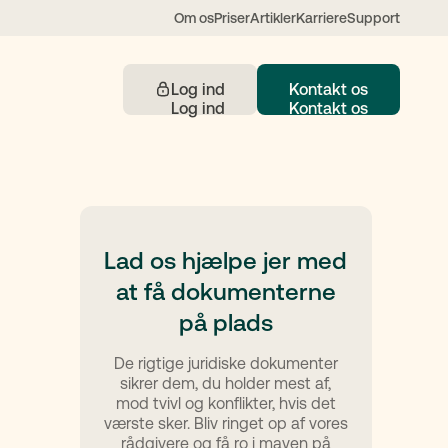
Om os
Priser
Artikler
Karriere
Support
Log ind
Kontakt os
Kontakt
Lad os hjælpe jer med
at få dokumenterne
 understøttet af AI
på plads
De rigtige juridiske dokumenter
sikrer dem, du holder mest af,
mod tvivl og konflikter, hvis det
værste sker. Bliv ringet op af vores
rådgivere og få ro i maven på