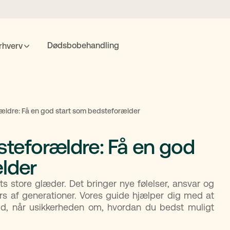
Dødsbobehandling
rhverv
POPULÆRE SØGNINGER
nte
Fremtidsfuldmagt
Bolighandel
Priser
MitID
rældre: Få en god start som bedsteforælder
steforældre: Få en god
Søgning
lder
ets store glæder. Det bringer nye følelser, ansvar og
s af generationer. Vores guide hjælper dig med at
tid, når usikkerheden om, hvordan du bedst muligt