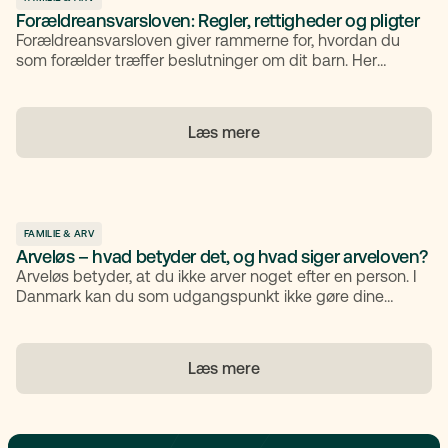
Forældreansvarsloven: Regler, rettigheder og pligter
Forældreansvarsloven giver rammerne for, hvordan du
som forælder træffer beslutninger om dit barn. Her
gennemgår vi lovens formål og principper.
Læs mere
FAMILIE & ARV
Arveløs – hvad betyder det, og hvad siger arveloven?
Arveløs betyder, at du ikke arver noget efter en person. I
Danmark kan du som udgangspunkt ikke gøre dine
børn eller din ægtefælle helt arveløse, fordi arveloven
beskytter dem med tvangsarv. Du kan derimod
begrænse arven til kun at udgøre tvangsarven og selv
Læs mere
bestemme, hvem der skal have resten. Samlevere arver
ikke automatisk, medmindre der findes et testamente.
Derudover kan du selv give afkald på arv. Et klart
testamente og åben dialog i familien skaber tryghed og