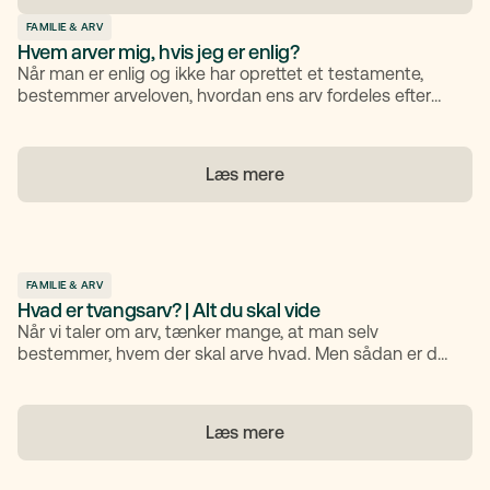
FAMILIE & ARV
Hvem arver mig, hvis jeg er enlig?
Når man er enlig og ikke har oprettet et testamente,
bestemmer arveloven, hvordan ens arv fordeles efter
ens død. I Danmark er arveretten reguleret af arveloven,
og den fastlægger rækkefølgen og fordelingen af arven,
hvis der ikke foreligger et testamente.
Læs mere
FAMILIE & ARV
Hvad er tvangsarv? | Alt du skal vide
Når vi taler om arv, tænker mange, at man selv
bestemmer, hvem der skal arve hvad. Men sådan er det
ikke helt i Danmark. Arveloven indeholder nemlig et
begreb, der hedder tvangsarv, hvilket betyder, at visse
personer i din familie altid har krav på en del af din arv,
Læs mere
uanset hvad du skriver i dit testamente. I denne artikel
guider vi dig trygt og forståeligt gennem, hvad
tvangsarv er, hvem der er tvangsarvinger, hvor meget