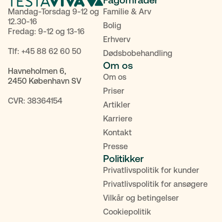
Fagområder
Mandag-Torsdag 9-12 og
Familie & Arv
12.30-16
Bolig
Fredag: 9-12 og 13-16
Erhverv
Tlf:
+45 88 62 60 50
Dødsbobehandling
Om os
Havneholmen 6,
Om os
2450 København SV
Priser
CVR: 38364154
Artikler
Karriere
Kontakt
Presse
Politikker
Privatlivspolitik for kunder
POPULÆRE SØGNINGER
Privatlivspolitik for ansøgere
Vilkår og betingelser
Testamente
Fremtidsfuldmagt
Bolighandel
Cookiepolitik
Priser
MitID
Kontakt