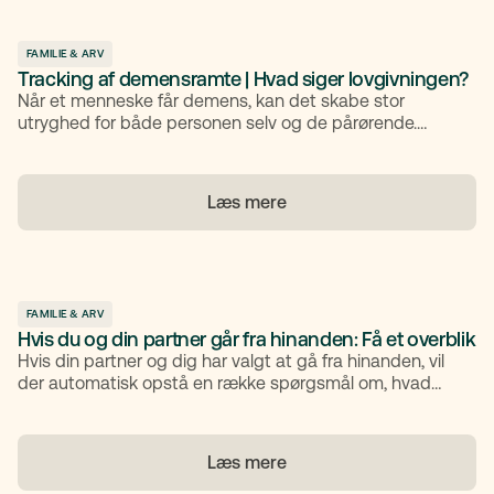
det drejer sig om, samt hvordan du med et testamente
stadig kan få indflydelse på, hvad der skal ske med din
FAMILIE & ARV
formue, når du går bort.
Tracking af demensramte | Hvad siger lovgivningen?
Når et menneske får demens, kan det skabe stor
utryghed for både personen selv og de pårørende.
Mange oplever, at GPS-teknologi kan give ro i
hverdagen, fordi den gør det muligt at finde en person,
der er gået hjemmefra og ikke kan finde tilbage. Men
Læs mere
brugen af GPS rejser også spørgsmål om lovgivning,
samtykke og privatliv. Denne artikel forklarer, hvad
reglerne siger om GPS til demente, og hvordan du som
pårørende kan handle lovligt og etisk forsvarligt.
FAMILIE & ARV
Hvis du og din partner går fra hinanden: Få et overblik
Hvis din partner og dig har valgt at gå fra hinanden, vil
der automatisk opstå en række spørgsmål om, hvad
der skal ske med børn, bolig og økonomi. Det kan være
en følelsesmæssigt svær tid, og derfor er det en fordel
at få styr på de juridiske og praktiske forhold tidligt. Du
Læs mere
får her en oversigt over, hvad du skal være opmærksom
på i forbindelse med et brud.