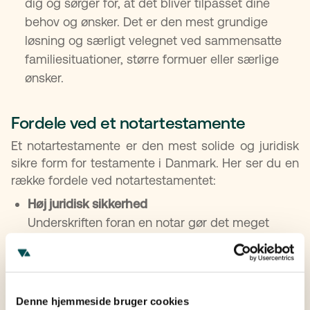
dig og sørger for, at det bliver tilpasset dine
behov og ønsker. Det er den mest grundige
løsning og særligt velegnet ved sammensatte
familiesituationer, større formuer eller særlige
ønsker.
Fordele ved et notartestamente
Et notartestamente er den mest solide og juridisk
sikre form for testamente i Danmark. Her ser du en
række fordele ved notartestamentet:
Høj juridisk sikkerhed
Underskriften foran en notar gør det meget
vanskeligt at anfægte testamentets gyldighed.
Registrering i Centralregistret for Testamenter
Testamentet bliver automatisk fundet, når du
dør, intet bliver glemt eller væk.
Denne hjemmeside bruger cookies