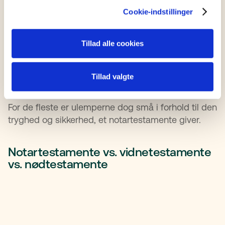
Cookie-indstillinger
Skal møde op fysisk
Det kræver, at du personligt møder op hos
notaren i byretten for at underskrive.
Tillad alle cookies
Der er et mindre gebyr
Du skal betale 300 kr. i retsafgift for notarens
Tillad valgte
bekræftelse og registrering.
For de fleste er ulemperne dog små i forhold til den
tryghed og sikkerhed, et notartestamente giver.
Notartestamente vs. vidnetestamente
vs. nødtestamente