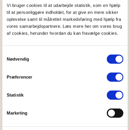
Bevis for din mentale tilstand
Vi bruger cookies til at udarbejde statistik, som en hjælp
Notaren sikrer, at du er ved dine fulde fem,
til at personliggøre indholdet, for at give en mere sikker
hvilket kan være med til at forhindre senere
oplevelse samt til målrettet markedsføring med hjælp fra
indsigelser.
vores samarbejdspartnere. Læs mere her om vores brug
af cookies, herunder hvordan du kan fravælge cookies.
Beskytter mod konflikter
Et klart og officielt dokument reducerer risikoen
for arvestrid og tvivl i familien.
Samtykkevalg
Nødvendig
Med et notartestamente får du den højeste grad af
sikkerhed for, at dine ønsker bliver fulgt, og dine
Præferencer
efterladte undgår unødige bekymringer og
konflikter.
Statistik
Ulemper ved et notartestamente
Marketing
Selvom et notartestamente har mange fordele, er
der nogle praktiske forhold, som kan være gode at
kende, inden du går i gang.