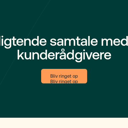
foregår, og hvilke regler der 
får også råd til, hvordan du k
forberede dig, hvis du står i 
samvær.
ligtende samtale med
kunderådgivere
Bliv ringet op