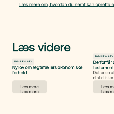
Læs mere om, hvordan du nemt kan oprette e
Læs videre
FAMILIE & ARV
Derfor får
FAMILIE & ARV
Ny lov om ægtefællers økonomiske
testament
forhold
Det er en 
statistikker
gerne opre
Læs mere
Læs m
19% får det
havner 3 mil
lommer, en
Hvordan ka