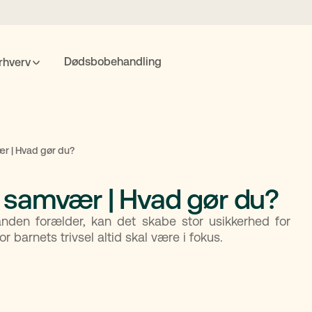
Dødsbobehandling
rhverv
POPULÆRE SØGNINGER
nte
Fremtidsfuldmagt
Bolighandel
Priser
MitID
ær | Hvad gør du?
på samvær | Hvad gør du?
Søgning
den forælder, kan det skabe stor usikkerhed for
r barnets trivsel altid skal være i fokus.