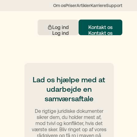
Om os
Priser
Artikler
Karriere
Support
Log ind
Kontakt os
Kontakt
Lad os hjælpe med at
udarbejde en
 understøttet af AI
samværsaftale
De rigtige juridiske dokumenter
sikrer dem, du holder mest af,
mod tvivl og konflikter, hvis det
værste sker. Bliv ringet op af vores
rådgivere og få ro i maven på