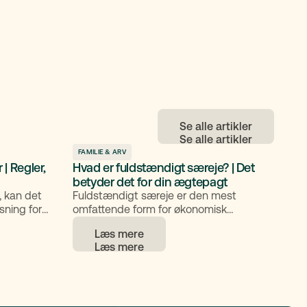
Se alle artikler
FAMILIE & ARV
 Regler,
Hvad er fuldstændigt særeje? | Det
betyder det for din ægtepagt
, kan det
Fuldstændigt særeje er den mest
sning for
omfattende form for økonomisk
der brug for
adskillelse mellem ægtefæller. Det sikrer,
Læs mere
net fortsat
at bestemte aktiver eller hele formuen
dre, mens
holdes uden for deling både ved
skilsmisse og død. I denne artikel
Denne
gennemgår vi, hvad fuldstændigt særeje
ktbevarende
er, hvordan det oprettes, hvilke fordele
ocessen
og ulemper det har, og hvad der sker,