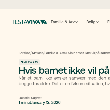
Familie & Arv
Bolig
E
Testame
/
/
/
Forside
Artikler
Familie & Arv
Hvis barnet ikke vil på samv
FAMILIE & ARV
Hvis barnet ikke vil 
ESC
luk
↵
søg
Når et barn ikke ønsker samvær med den an
begge forældre. Det er en følsom situation, hvo
Læsetid
Udgivet
1 minut
January 13, 2026