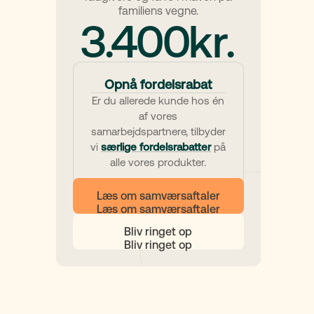
familiens vegne.
3.400
kr.
Opnå fordelsrabat
Er du allerede kunde hos én
af vores
samarbejdspartnere, tilbyder
vi
særlige fordelsrabatter
på
alle vores produkter.
Læs om samværsaftaler
Bliv ringet op