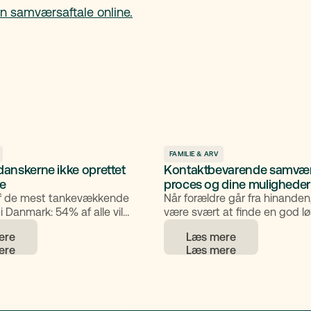
n samværsaftale online.
FAMILIE & ARV
 danskerne ikke oprettet
Kontaktbevarende samvær |
e
proces og dine muligheder
af de mest tankevækkende
Når forældre går fra hinanden
 i Danmark: 54% af alle vil
være svært at finde en god lø
tte et testamente, men kun
barnet. I nogle tilfælde bliver 
ere
Læs mere
 gjort*. Blandt andet derfor
en midlertidig ordning, så bar
liarder kroner hvert år i andre
har kontakt med begge foræl
d de afdøde ønskede.
sagen behandles. Det kaldes
n det være?
kontaktbevarende samvær. 
artikel forklarer, hvad konta
samvær betyder, hvordan pr