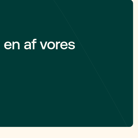
gælder. Du
hvis man ikke har det.
an
en sag om
 en af vores