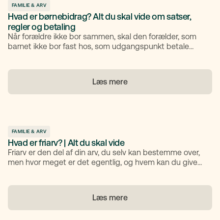
FAMILIE & ARV
Hvad er børnebidrag? Alt du skal vide om satser,
regler og betaling
Når forældre ikke bor sammen, skal den forælder, som
barnet ikke bor fast hos, som udgangspunkt betale
børnebidrag. Bidraget skal dække barnets daglige
udgifter til mad, tøj, fritidsaktiviteter og andre
nødvendige behov
Læs mere
FAMILIE & ARV
Hvad er friarv? | Alt du skal vide
Friarv er den del af din arv, du selv kan bestemme over,
men hvor meget er det egentlig, og hvem kan du give
den til? I denne artikel får du et klart overblik over, hvad
friarv er, hvordan den adskiller sig fra tvangsarv, og
hvordan du kan bruge et testamente til at sikre en fair
Læs mere
og tryg fordeling af din arv.