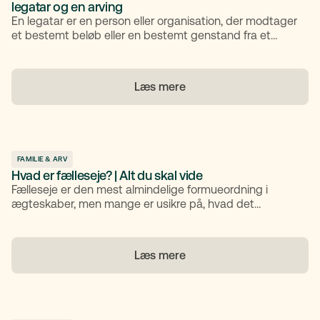
legatar og en arving
En legatar er en person eller organisation, der modtager
et bestemt beløb eller en bestemt genstand fra et
dødsbo i henhold til et testamente. En legatar får ikke
en andel af hele boet, men kun det, som testator
(arvegiver) har bestemt. I denne artikel gennemgår vi,
Læs mere
hvad en legatar er, forskellen til en arving, og hvordan
boafgift kan påvirke legatarer.
FAMILIE & ARV
Hvad er fælleseje? | Alt du skal vide
Fælleseje er den mest almindelige formueordning i
ægteskaber, men mange er usikre på, hvad det
egentlig indebærer – og hvordan det adskiller sig fra
særeje. I denne artikel får du et klart overblik over, hvad
fælleseje betyder, hvordan det fungerer ved både
Læs mere
skilsmisse og dødsfald, og hvilken rolle en ægtepagt
spiller, hvis man ønsker en anden fordeling af formuen.
Vi ser også nærmere på, hvad der sker med fælleseje af
fx hus, og hvordan I med den rette juridiske rådgivning
kan træffe det valg, der passer bedst til jeres situation.