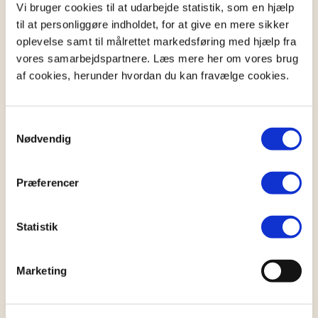
Vi bruger cookies til at udarbejde statistik, som en hjælp
Vold eller overgreb i ægteskabet.
til at personliggøre indholdet, for at give en mere sikker
Bigami, den ene part har giftet sig med en
oplevelse samt til målrettet markedsføring med hjælp fra
anden.
vores samarbejdspartnere. Læs mere her om vores brug
Børn bortført til udlandet uden samtykke.
af cookies, herunder hvordan du kan fravælge cookies.
Hvordan bliver jeres formue fordelt?​
Samtykkevalg
Nødvendig
Ved både separation og
skilsmisse
skal jeres
fælles formue deles
. Udgangspunktet er, at hver
ægtefælle har ret til halvdelen af den samlede
Præferencer
formue, medmindre I har indgået en
ægtepagt
med
særeje
.
Statistik
I skal opgøre alle
aktiver og gæld
, herunder bolig,
pension, køretøjer og andre værdier. Har I en
Marketing
ægtepag
t, påvirker den fordelingen. Det er derfor
vigtigt at have styr på papirarbejdet og få eventuel