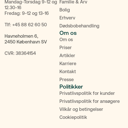
Mandag-Torsdag 9-12 og
Familie & Arv
12.30-16
Bolig
Fredag: 9-12 og 13-16
Erhverv
Tlf:
+45 88 62 60 50
Dødsbobehandling
Om os
Havneholmen 6,
Om os
2450 København SV
Priser
CVR: 38364154
Artikler
Karriere
Kontakt
Presse
Politikker
Privatlivspolitik for kunder
POPULÆRE SØGNINGER
Privatlivspolitik for ansøgere
Vilkår og betingelser
Testamente
Fremtidsfuldmagt
Bolighandel
Cookiepolitik
Priser
MitID
Kontakt