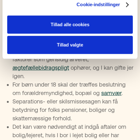
hjælp til
bodelingen
.
Cookie-indstillinger
Juridiske konsekvenser af at blive skilt​
Tillad alle cookies
Skilsmisse har en række juridiske konsekvenser I
bør være opmærksomme på:
Tillad valgte
I er ikke længere ægtefæller, hvilket betyder at
faktorer som gensidig arveret,
ægtefællebidragspligt
ophører, og I kan gifte jer
igen.
For børn under 18 skal der træffes beslutning
om forældremyndighed, bopæl og
samvær
.
Separations- eller skilsmissesagen kan få
betydning for folks pensioner, boliger og
skattemæssige forhold.
Det kan være nødvendigt at indgå aftaler om
bolig/lejeret, hvis I bor i lejet bolig eller har