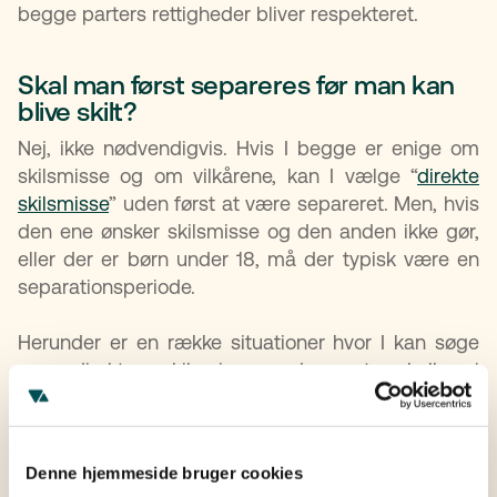
begge parters rettigheder bliver respekteret.
Skal man først separeres før man kan
blive skilt?​
Nej, ikke nødvendigvis. Hvis I begge er enige om
skilsmisse og om vilkårene, kan I vælge “
direkte
skilsmisse
” uden først at være separeret. Men, hvis
den ene ønsker skilsmisse og den anden ikke gør,
eller der er børn under 18, må der typisk være en
separationsperiode.
Herunder er en række situationer hvor I kan søge
om direkte skilsmisse uden at skulle i
separationsperiode:
Begge parter er enige om skilsmissen og
vilkårene.
Denne hjemmeside bruger cookies
Utroskab er årsag til bruddet.