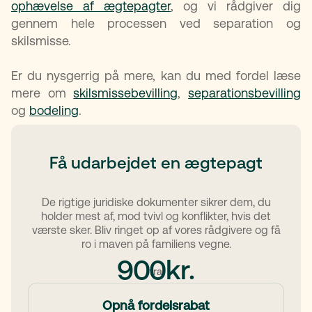
ophævelse af ægtepagter
, og vi rådgiver dig
gennem hele processen ved separation og
skilsmisse.
Er du nysgerrig på mere, kan du med fordel læse
mere om
skilsmissebevilling
,
separationsbevilling
og
bodeling
.
Få udarbejdet en ægtepagt
De rigtige juridiske dokumenter sikrer dem, du
holder mest af, mod tvivl og konflikter, hvis det
værste sker. Bliv ringet op af vores rådgivere og få
ro i maven på familiens vegne.
kr.
900
fra
Opnå fordelsrabat