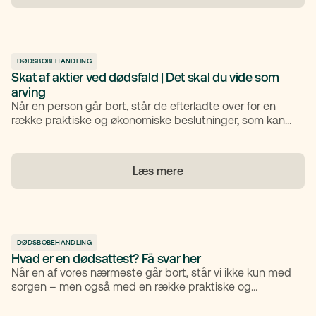
typisk står for udbetalingen. Derudover gennemgår vi
muligheden for acontoudlodning og sætter fokus på
udbetaling gennem bank eller dødsbo. Til slut kigger vi
kort på, hvordan I hos TestaViva står klar til at hjælpe
DØDSBOBEHANDLING
med testamenter, ægtepagter og gavebrev.
Skat af aktier ved dødsfald | Det skal du vide som
arving
Når en person går bort, står de efterladte over for en
række praktiske og økonomiske beslutninger, som kan
være svære at navigere i. En af de mere komplekse
områder handler om aktier. Mange arvinger er ikke klar
over, hvad der sker med aktierne, hvordan de skal
Læs mere
behandles skattemæssigt, eller hvilke konsekvenser der
følger med. Denne artikel giver dig en gennemgang af,
hvad du bør vide om skat af aktier ved dødsfald.
DØDSBOBEHANDLING
Hvad er en dødsattest? Få svar her
Når en af vores nærmeste går bort, står vi ikke kun med
sorgen – men også med en række praktiske og
juridiske opgaver, der skal håndteres. En af de første og
vigtigste dokumenter i den proces er dødsattesten.