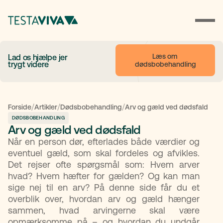
Læs om 
Lad os hjælpe jer
trygt videre
dødsbobehandling
/
/
/
Forside
Artikler
Dødsbobehandling
Arv og gæld ved dødsfald
DØDSBOBEHANDLING
Arv og gæld ved dødsfald
Når en person dør, efterlades både værdier og
eventuel gæld, som skal fordeles og afvikles.
Det rejser ofte spørgsmål som: Hvem arver
hvad? Hvem hæfter for gælden? Og kan man
sige nej til en arv? På denne side får du et
overblik over, hvordan arv og gæld hænger
sammen, hvad arvingerne skal være
opmærksomme på – og hvordan du undgår