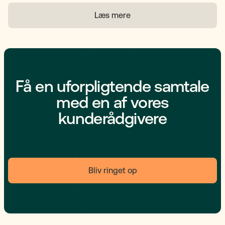
Den fungerer som den formelle bekræftelse på
Læs mere
dødsfaldet og er nødvendig for at kunne komme videre
med eksempelvis kontakt til skifteretten og
igangsættelse af dødsbobehandlingen. I denne artikel
forklarer vi, hvad en dødsattest er, hvad den indeholder,
hvordan du får fat i den – og hvorfor den spiller en
central rolle i den videre behandling af boet.
Få en uforpligtende samtale
med en af vores
kunderådgivere
Bliv ringet op