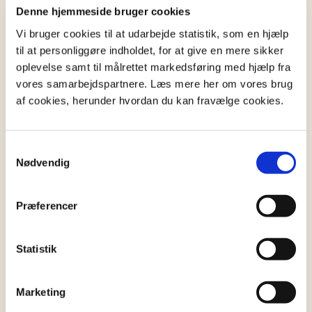
økonomisk overblik og søge rådgivning, inden du
Denne hjemmeside bruger cookies
vælger
uskiftet bo
.
Vi bruger cookies til at udarbejde statistik, som en hjælp
til at personliggøre indholdet, for at give en mere sikker
Gæld og formuefællesskab
oplevelse samt til målrettet markedsføring med hjælp fra
vores samarbejdspartnere. Læs mere her om vores brug
Hvis afdøde og den efterlevende ægtefælle har
af cookies, herunder hvordan du kan fravælge cookies.
haft
formuefællesskab
, kan gælden også have
betydning for den tilbageværende ægtefælle. Her
afhænger det af, om gælden er fælles eller
Samtykkevalg
personlig.
Nødvendig
Fælles gæld skal afvikles som en del af dødsboet,
Præferencer
mens personlig gæld kun påvirker afdødes formue.
Det vil her igen afhænge af, hvordan man vælger
at behandle boet, hvis afddøe efterlader sig stor
Statistik
gæld. Så arvingen ikke risikere at hæfte personligt.
Marketing
Kan man frasige sig en arv?