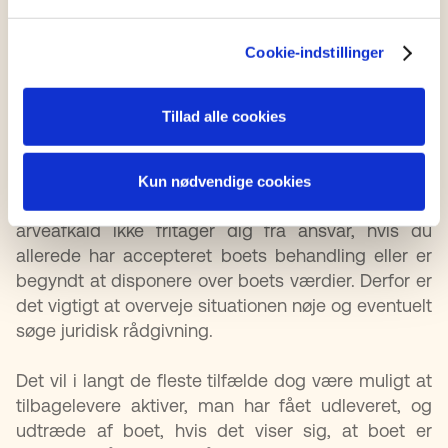
Det er muligt at frasige sig arve, hvis du vil undgå
Cookie-indstillinger
at blive involveret i behandlingen af dødsboet eller
risikere at hæfte for gæld, som den afdøde måtte
efterlade. Det kaldes at give
afkald på arv
. Afkaldet
Tillad alle cookies
skal meddeles skifteretten skriftligt og inden for de
frister, der gælder for behandlingen af boet.
Kun nødvendige cookies
Det er dog vigtigt at være opmærksom på, at et
arveafkald ikke fritager dig fra ansvar, hvis du
allerede har accepteret boets behandling eller er
begyndt at disponere over boets værdier. Derfor er
det vigtigt at overveje situationen nøje og eventuelt
søge juridisk rådgivning.
Det vil i langt de fleste tilfælde dog være muligt at
tilbagelevere aktiver, man har fået udleveret, og
udtræde af boet, hvis det viser sig, at boet er