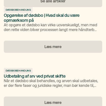
Se alle artikler
DØDSBOBEHANDLING
Opgørelse af dødsbo | Hvad skal du være
opmærksom på
At opgøre et dødsbo kan virke uoverskueligt, men med
den rette viden bliver processen langt mere håndterbar.
I denne artikel gennemgår vi, hvad en boopgørelse er,
hvordan du udfylder den korrekt, og hvad du skal være
særligt opmærksom på undervejs.
Læs mere
DØDSBOBEHANDLING
Udbetaling af arv ved privat skifte
Når et dødsbo skal behandles, og arven skal udbetales,
er der flere faser og juridiske regler, man bør kende til,
særligt hvis boet skiftes som et privat skifte. Denne
artikel forklarer, hvordan udbetaling af arv ved privat
skifte foregår, hvilke frister og
Læs mere
myndighedsgodkendelser der gælder, og hvem der