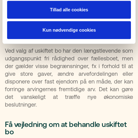
deres arv, når den længstlevende ægtefælle går
Tillad alle cookies
bort. Det kan give anledning til uenighed om boets
forvaltning.
Kun nødvendige cookies
Manglende fleksibilitet
Ved valg af uskiftet bo har den længstlevende som
udgangspunkt fri rådighed over fællesboet, men
der gælder visse begrænsninger, fx i forhold til at
give store gaver, ændre arvefordelingen eller
disponere over fast ejendom på en måde, der kan
forringe arvingernes fremtidige arv. Det kan gøre
det vanskeligt at træffe nye økonomiske
beslutninger.
Få vejledning om at behandle uskiftet
bo