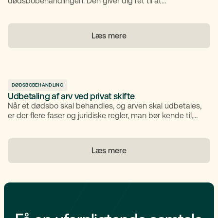
dødsbobehandlingen. Den giver dig ret til at
repræsentere boet og er nødvendig for at kunne
håndtere afdødes økonomiske og juridiske forhold
korrekt.
Læs mere
DØDSBOBEHANDLING
Udbetaling af arv ved privat skifte
Når et dødsbo skal behandles, og arven skal udbetales,
er der flere faser og juridiske regler, man bør kende til,
særligt hvis boet skiftes som et privat skifte. Denne
artikel forklarer, hvordan udbetaling af arv ved privat
skifte foregår, hvilke frister og
Læs mere
myndighedsgodkendelser der gælder, og hvem der
typisk står for udbetalingen. Derudover gennemgår vi
muligheden for acontoudlodning og sætter fokus på
udbetaling gennem bank eller dødsbo. Til slut kigger vi
kort på, hvordan I hos TestaViva står klar til at hjælpe
med testamenter, ægtepagter og gavebrev.