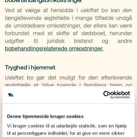
Ved at vælge at hensidde i uskiftet bo kan den
længstlevende ægtefælle i mange tilfælde undgå
de umiddelbare omkostninger, der ellers kan være
forbundet med et skifte af dødsboet, herunder
udgifter til juridisk bistand og andre
bobehandlingsrelaterede omkostninger.
Tryghed i hjemmet
Uskiftet bo gør det muligt for den efterlevende
ægtefælle at blive boende i familiens hjem og
fortsætte med at bruge boets aktiver uden større
økonomiske ændringer. Det kan være særligt
vigtigt, hvis der er hjemmeboende børn eller andre
familiemedlemmer, som er afhængige af
Denne hjemmeside bruger cookies
husstanden.
Vi bruger cookies til at udarbejde statistik, som en hjælp
til at personliggøre indholdet, for at give en mere sikker