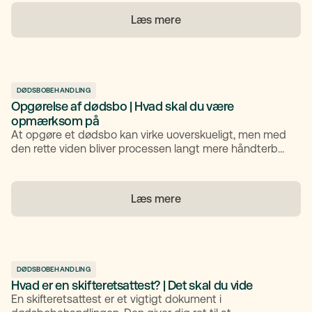
indrykke et såkaldt proklama i Statstidende. Men hvad
Læs mere
er et proklama egentlig, hvorfor er det nødvendigt, og
hvad sker der, hvis det bliver glemt? I denne artikel
guider vi dig gennem det vigtigste, du skal vide om
proklama i forbindelse med dødsbo, så du kan træffe
trygge og oplyste valg i en svær tid.
DØDSBOBEHANDLING
Opgørelse af dødsbo | Hvad skal du være
opmærksom på
At opgøre et dødsbo kan virke uoverskueligt, men med
den rette viden bliver processen langt mere håndterbar.
I denne artikel gennemgår vi, hvad en boopgørelse er,
hvordan du udfylder den korrekt, og hvad du skal være
særligt opmærksom på undervejs.
Læs mere
DØDSBOBEHANDLING
Hvad er en skifteretsattest? | Det skal du vide
En skifteretsattest er et vigtigt dokument i