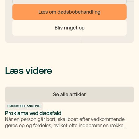
Læs om dødsbobehandling
Bliv ringet op
Læs videre
Se alle artikler
DØDSBOBEHANDLING
Proklama ved dødsfald​
Når en person går bort, skal boet efter vedkommende
gøres op og fordeles, hvilket ofte indebærer en række
juridiske skridt, som kan virke både komplekse og
overvældende. Ét af de vigtigste skridt i processen er at