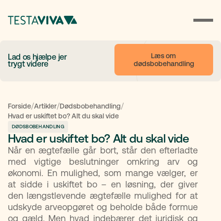
Læs om 
Lad os hjælpe jer
trygt videre
dødsbobehandling
/
/
/
Forside
Artikler
Dødsbobehandling
Hvad er uskiftet bo? Alt du skal vide
DØDSBOBEHANDLING
Hvad er uskiftet bo? Alt du skal vide
Når en ægtefælle går bort, står den efterladte
med vigtige beslutninger omkring arv og
økonomi. En mulighed, som mange vælger, er
at sidde i uskiftet bo – en løsning, der giver
den længstlevende ægtefælle mulighed for at
udskyde arveopgøret og beholde både formue
og gæld. Men hvad indebærer det juridisk og