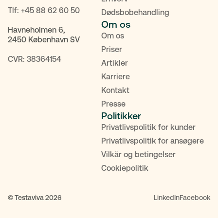
Tlf:
+45 88 62 60 50
Dødsbobehandling
Om os
Havneholmen 6,
Om os
2450 København SV
Priser
CVR: 38364154
Artikler
Karriere
Kontakt
Presse
Politikker
Privatlivspolitik for kunder
POPULÆRE SØGNINGER
Privatlivspolitik for ansøgere
Vilkår og betingelser
Testamente
Fremtidsfuldmagt
Bolighandel
Cookiepolitik
Priser
MitID
Kontakt
© Testaviva 2026
LinkedIn
Facebook
Søgning understøttet af AI