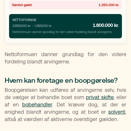
Samlet gæld
1.250.000 kr.
NETTOFORMUE
1.600.000 kr.
2.850.000 kr. − 1.250.000 kr.
Nettoformuen danner grundlag for den videre fordeling blandt arvingerne.
Nettoformuen danner grundlag for den videre
fordeling blandt arvingerne.
Hvem kan foretage en boopgørelse?
Boopgørelsen kan udføres af arvingerne selv, hvis
de vælger at behandle boet som
privat skifte
, eller
af en
bobehandler
. Det kræver dog, at der er
enighed blandt arvingerne, og at boet er
solvent
,
altså at værdien af aktiverne overstiger gælden.