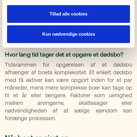
Den færdige boopgørelse skal derefter indsendes
Tillad alle cookies
til skifteretten for godkendelse, så
dødsbobehandlingen
kan afsluttes i
Kun nødvendige cookies
overensstemmelse med lovgivningen.
Hvor lang tid tager det at opgøre et dødsbo?
Tidsrammen for opgørelsen af et dødsbo
afhænger af boets kompleksitet. Et enkelt dødsbo
med få aktiver kan være opgjort inden for et par
måneder, mens mere komplekse boer kan tage op
til et år eller længere. Faktorer som uenighed
mellem arvingerne, skattesager eller
nødvendigheden af at sælge ejendom kan
forlænge processen.