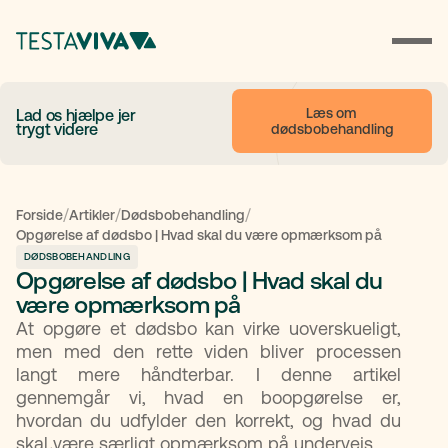
Læs om 
Lad os hjælpe jer
trygt videre
dødsbobehandling
/
/
/
Forside
Artikler
Dødsbobehandling
Opgørelse af dødsbo | Hvad skal du være opmærksom på
DØDSBOBEHANDLING
Opgørelse af dødsbo | Hvad skal du
være opmærksom på
At opgøre et dødsbo kan virke uoverskueligt,
men med den rette viden bliver processen
langt mere håndterbar. I denne artikel
gennemgår vi, hvad en boopgørelse er,
hvordan du udfylder den korrekt, og hvad du
skal være særligt opmærksom på undervejs.