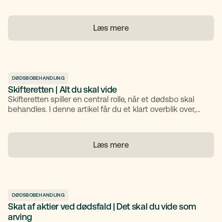
tabet af den afdøde ægtefælle. Formålet er at sikre, at
ægtefællen ikke står tilbage uden nok midler til at
opretholde en tryg hverdag. Suppleringsarv er især
Læs mere
relevant for ægtepar med en relativt lille formue.
DØDSBOBEHANDLING
Skifteretten | Alt du skal vide
Skifteretten spiller en central rolle, når et dødsbo skal
behandles. I denne artikel får du et klart overblik over,
hvordan skifteretten fungerer, hvilke skifteformer der
findes, og hvad du som arving skal være opmærksom
på – fra dokumentkrav og omkostninger til rettigheder
Læs mere
og rådgivning.
DØDSBOBEHANDLING
Skat af aktier ved dødsfald | Det skal du vide som
arving