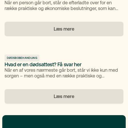
Når en person går bort, står de efterladte over for en
række praktiske og økonomiske beslutninger, som kan
være svære at navigere i. En af de mere komplekse
områder handler om aktier. Mange arvinger er ikke klar
over, hvad der sker med aktierne, hvordan de skal
Læs mere
behandles skattemæssigt, eller hvilke konsekvenser der
følger med. Denne artikel giver dig en gennemgang af,
hvad du bør vide om skat af aktier ved dødsfald.
DØDSBOBEHANDLING
Hvad er en dødsattest? Få svar her
Når en af vores nærmeste går bort, står vi ikke kun med
sorgen – men også med en række praktiske og
juridiske opgaver, der skal håndteres. En af de første og
vigtigste dokumenter i den proces er dødsattesten.
Den fungerer som den formelle bekræftelse på
Læs mere
dødsfaldet og er nødvendig for at kunne komme videre
med eksempelvis kontakt til skifteretten og
igangsættelse af dødsbobehandlingen. I denne artikel
forklarer vi, hvad en dødsattest er, hvad den indeholder,
hvordan du får fat i den – og hvorfor den spiller en
central rolle i den videre behandling af boet.