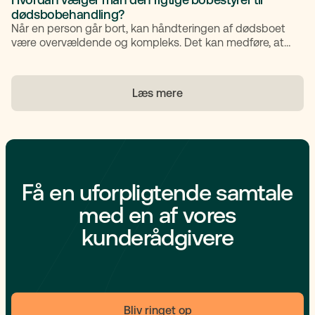
dødsbobehandling?
Når en person går bort, kan håndteringen af dødsboet
være overvældende og kompleks. Det kan medføre, at
mange søger hjælp fra en professionel bobestyrer til at
guide dem gennem processen. Men med så mange
muligheder, hvordan vælger man så den rigtige
Læs mere
bobestyrer? Hos TestaViva har vi nøglen til
spørgsmålet.
Få en uforpligtende samtale
med en af vores
kunderådgivere
Bliv ringet op