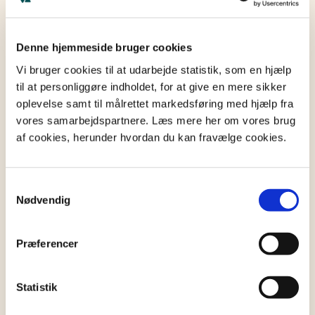
og eventuel gæld er betalt, kan arven udbetales.
Det tager ofte flere måneder fra indsendelse af
boopgørelsen, og i praksis kan der gå op til et år
Denne hjemmeside bruger cookies
fra dødsfald til endelig udbetaling – medmindre
arvingerne vælger a conto-udlodning tidligere i
Vi bruger cookies til at udarbejde statistik, som en hjælp
til at personliggøre indholdet, for at give en mere sikker
forløbet.
oplevelse samt til målrettet markedsføring med hjælp fra
vores samarbejdspartnere. Læs mere her om vores brug
Hvem udbetaler arven?
af cookies, herunder hvordan du kan fravælge cookies.
Ved
privat skifte
foregår udbetalingen af arv typisk
gennem en bank. Der oprettes en særlig bokonto,
Samtykkevalg
hvoraf afdødes midler samles, og herfra betales
Nødvendig
boets udgifter og eventuel
boafgift
. Når
boopgørelsen er godkendt af
Skifteretten
og
Skattestyrelsen, og alle forpligtelser er opfyldt,
Præferencer
overfører banken arven til arvingernes konti.
Statistik
Arven kan også bestå af aktiver som ejendom eller
aktier, der fordeles direkte, hvis det er aftalt. Det er