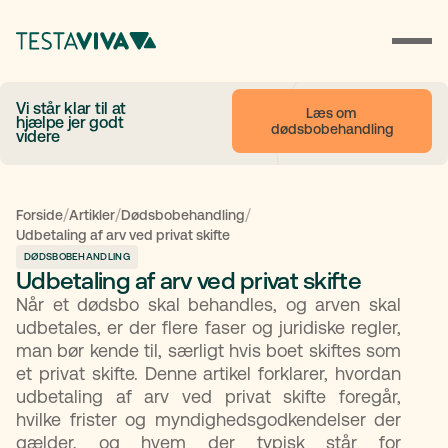
Vi står klar til at
Læs om 
hjælpe jer godt
dødsbobehandling
videre
/
/
/
Forside
Artikler
Dødsbobehandling
Udbetaling af arv ved privat skifte
DØDSBOBEHANDLING
Udbetaling af arv ved privat skifte
Når et dødsbo skal behandles, og arven skal
udbetales, er der flere faser og juridiske regler,
man bør kende til, særligt hvis boet skiftes som
et privat skifte. Denne artikel forklarer, hvordan
udbetaling af arv ved privat skifte foregår,
hvilke frister og myndighedsgodkendelser der
gælder, og hvem der typisk står for