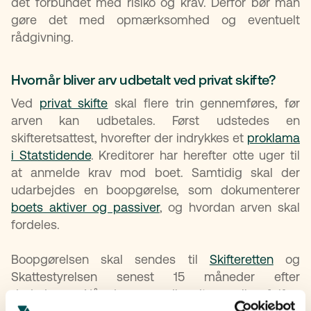
det forbundet med risiko og krav. Derfor bør man
gøre det med opmærksomhed og eventuelt
rådgivning.
Hvornår bliver arv udbetalt ved privat skifte?
Ved
privat skifte
skal flere trin gennemføres, før
arven kan udbetales. Først udstedes en
skifteretsattest, hvorefter der indrykkes et
proklama
i Statstidende
. Kreditorer har herefter otte uger til
at anmelde krav mod boet. Samtidig skal der
udarbejdes en boopgørelse, som dokumenterer
boets aktiver og passiver
, og hvordan arven skal
fordeles.
Boopgørelsen skal sendes til
Skifteretten
og
Skattestyrelsen senest 15 måneder efter
dødsdagen. Når den er godkendt, og alle afgifter