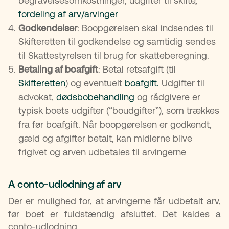
begravelsesomkostninger, udgifter til skifte,
fordeling af arv/arvinger
Godkendelser
: Boopgørelsen skal indsendes til
Skifteretten til godkendelse og samtidig sendes
til Skattestyrelsen til brug for skatteberegning.
Betaling af boafgift
: Betal retsafgift (til
Skifteretten
) og eventuelt
boafgift.
Udgifter til
advokat,
dødsbobehandling
og rådgivere er
typisk boets udgifter (“boudgifter”), som trækkes
fra før boafgift. Når boopgørelsen er godkendt,
gæld og afgifter betalt, kan midlerne blive
frigivet og arven udbetales til arvingerne
A conto-udlodning af arv
Der er mulighed for, at arvingerne får udbetalt arv,
før boet er fuldstændig afsluttet. Det kaldes a
conto-udlodning.