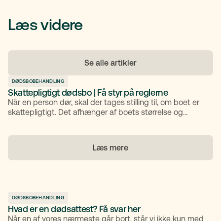
Læs videre
Se alle artikler
DØDSBOBEHANDLING
Skattepligtigt dødsbo | Få styr på reglerne
Når en person dør, skal der tages stilling til, om boet er
skattepligtigt. Det afhænger af boets størrelse og
økonomi, og svaret kan have stor betydning for både
arvinger og den videre behandling af boet. I denne
artikel får du et klart overblik over, hvornår dødsboet
Læs mere
bliver skattepligtigt, hvordan værdier og gæld opgøres,
og hvilke regler der gælder for dødsboskat i 2025. Du
får også indsigt i arvingers ansvar ved gæld, og hvornår
det kan være nødvendigt at frasige sig arven.
DØDSBOBEHANDLING
Hvad er en dødsattest? Få svar her
Når en af vores nærmeste går bort, står vi ikke kun med