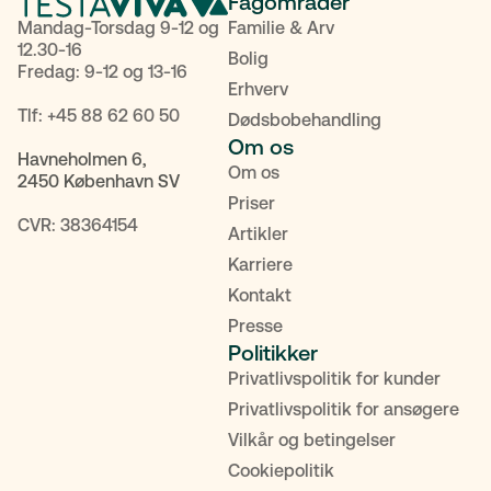
Fagområder
Mandag-Torsdag 9-12 og
Familie & Arv
12.30-16
Bolig
Fredag: 9-12 og 13-16
Erhverv
Tlf:
+45 88 62 60 50
Dødsbobehandling
Om os
Havneholmen 6,
Om os
2450 København SV
Priser
CVR: 38364154
Artikler
Karriere
Kontakt
Presse
Politikker
Privatlivspolitik for kunder
POPULÆRE SØGNINGER
Privatlivspolitik for ansøgere
Vilkår og betingelser
Testamente
Fremtidsfuldmagt
Bolighandel
Cookiepolitik
Priser
MitID
Kontakt