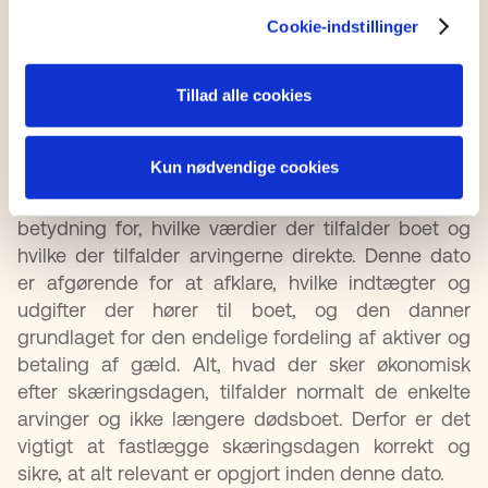
over boets økonomi.
Cookie-indstillinger
Skæringsdato
Tillad alle cookies
Skæringsdatoen
er der hvor boets økonomi
opgøres, og den fastsætter, hvilke aktiver og
Kun nødvendige cookies
passiver der indgår i
boopgørelsen
. Den fungerer
som et regnskabsmæssigt skæringspunkt og har
betydning for, hvilke værdier der tilfalder boet og
hvilke der tilfalder arvingerne direkte. Denne dato
er afgørende for at afklare, hvilke indtægter og
udgifter der hører til boet, og den danner
grundlaget for den endelige fordeling af aktiver og
betaling af gæld. Alt, hvad der sker økonomisk
efter skæringsdagen, tilfalder normalt de enkelte
arvinger og ikke længere dødsboet. Derfor er det
vigtigt at fastlægge skæringsdagen korrekt og
sikre, at alt relevant er opgjort inden denne dato.