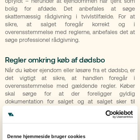
opfyldt – herunder at ejendommen har tjent som
bolig for afdøde. Det anbefales at søge
skattemæssig rådgivning i tvivlstilfælde. For at
sikre, at salget foregår korrekt og i
overensstemmelse med reglerne, anbefales det at
søge professionel rådgivning.
Regler omkring køb af dødsbo
Når du køber ejendom eller løsøre fra et dødsbo, er
det vigtigt at sikre, at handlen foregår i
overensstemmelse med gældende regler. Køber
skal sørge for at der foreligger gyldig
dokumentation for salget og at salget sker til
markedspris for at undgå konflikter. Et køb af et
dødsbo kan være en fordelagtig løsning, men det
indebærer også juridiske og økonomiske risici, især
hvis der ikke er fuld klarhed over boets status.
Denne hjemmeside bruger cookies