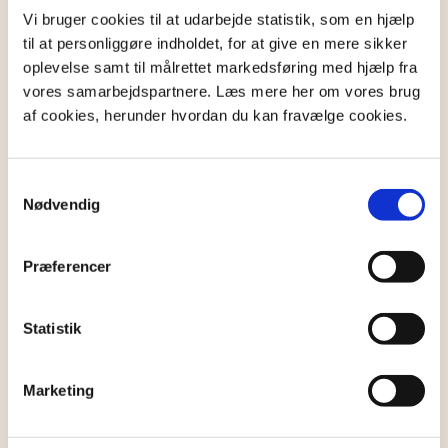
Vi bruger cookies til at udarbejde statistik, som en hjælp
Hvilke frister skal du være opmærksom
til at personliggøre indholdet, for at give en mere sikker
på?
oplevelse samt til målrettet markedsføring med hjælp fra
vores samarbejdspartnere. Læs mere her om vores brug
Behandlingen af et dødsbo indebærer en række
af cookies, herunder hvordan du kan fravælge cookies.
vigtige frister, som skal overholdes:
Indsendelse af boopgørelse
Samtykkevalg
Nødvendig
Ved privat skifte skal
boopgørelsen
, som
indeholder en samlet opgørelse af boets aktiver og
passiver, indsendes til
Skifteretten
senest et år
Præferencer
efter dødsfaldet.
Statistik
Åbningsstatus
Ved privat skifte skal arvingerne indsende en
Marketing
åbningsstatus
til skifteretten inden tre måneder
efter dødsfaldet. Den giver en foreløbig oversigt