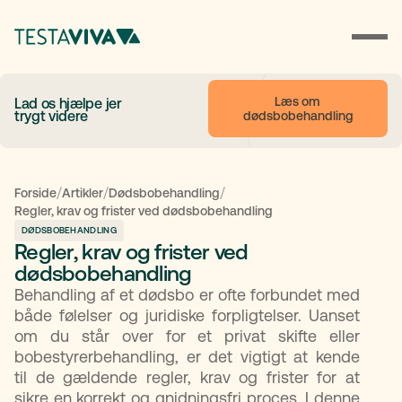
Læs om 
Lad os hjælpe jer
trygt videre
dødsbobehandling
/
/
/
Forside
Artikler
Dødsbobehandling
Regler, krav og frister ved dødsbobehandling
DØDSBOBEHANDLING
Regler, krav og frister ved
dødsbobehandling
Behandling af et dødsbo er ofte forbundet med
både følelser og juridiske forpligtelser. Uanset
om du står over for et privat skifte eller
bobestyrerbehandling, er det vigtigt at kende
til de gældende regler, krav og frister for at
sikre en korrekt og gnidningsfri proces. I denne