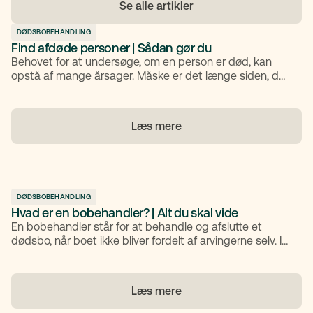
Se alle artikler
DØDSBOBEHANDLING
Find afdøde personer | Sådan gør du
Behovet for at undersøge, om en person er død, kan
opstå af mange årsager. Måske er det længe siden, du
har haft kontakt med vedkommende, eller der sker
ændringer i dit liv, der gør det nødvendigt at få afklaret,
om personen stadig er i live. Heldigvis findes der flere
Læs mere
måder at finde den oplysning på.
DØDSBOBEHANDLING
Hvad er en bobehandler? | Alt du skal vide
En bobehandler står for at behandle og afslutte et
dødsbo, når boet ikke bliver fordelt af arvingerne selv. I
denne artikel får du overblik over, hvad en bobehandler
gør, hvornår der bruges en bobehandler, og hvad du
som arving kan forvente i processen.
Læs mere