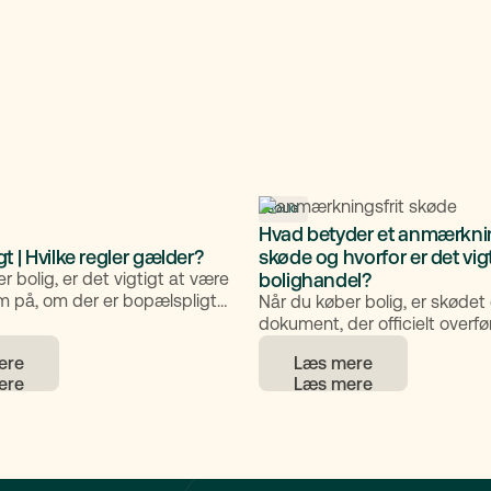
BOLIG
Hvad betyder et anmærknin
t | Hvilke regler gælder?
skøde og hvorfor er det vigt
r bolig, er det vigtigt at være
bolighandel?
på, om der er bopælspligt
Når du køber bolig, er skødet
pælspligt betyder, at boligen
dokument, der officielt overfø
 som helårsbolig – i praksis
ejendommen til dig. Men før 
ere
Læs mere
et typisk, at den beboes
helt på plads, skal skødet væ
n af året, fx mindst 180 dage,
anmærkningsfrit. Det betyder,
af kommunens praksis. Men
længere er uafklarede forhol
ærer bopælspligten egentlig,
skabe problemer for ejerskab
er er omfattet, og hvilke
 findes der? I artiklen guider