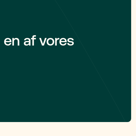
brændeovne, og du skal kunne
dokumentere ovnens alder og type.
 en af vores