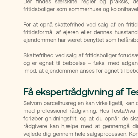
Der findes særskilte regler og praksis, 
fritidsboliger som sommerhuse og kolonihav
For at opnå skattefrihed ved salg af en frit
fritidsformål af ejeren eller dennes husstand 
ejendommen har været benyttet som helårsbol
Skattefrihed ved salg af fritidsboliger foruds
og er egnet til beboelse – f.eks. med adgang
imod, at ejendommen anses for egnet til bebo
Få ekspertrådgivning af Te
Selvom parcelhusreglen kan virke ligetil, kan
med professionel rådgivning. Hos TestaViva 
forløber gnidningsfrit, og at du opnår de ska
rådgivere kan hjælpe med at gennemgå din s
vejlede dig gennem hele salgsprocessen. Kont