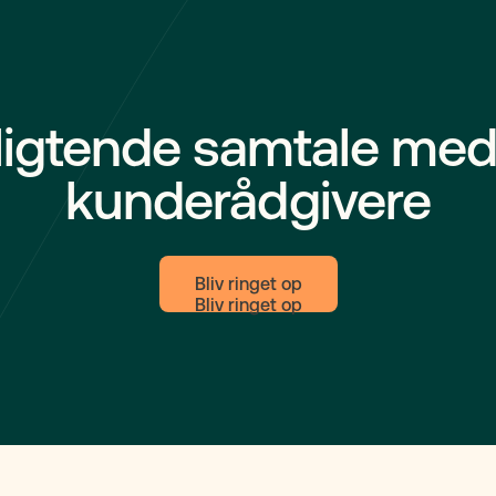
em de vigtigste regler og
.
ligtende samtale med
kunderådgivere
Bliv ringet op