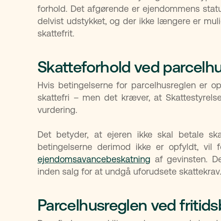
forhold. Det afgørende er ejendommens status
delvist udstykket, og der ikke længere er mul
skattefrit.
Skatteforhold ved parcelh
Hvis betingelserne for parcelhusreglen er o
skattefri – men det kræver, at Skattestyrel
vurdering.
Det betyder, at ejeren ikke skal betale sk
betingelserne derimod ikke er opfyldt, vil f
ejendomsavancebeskatning
af gevinsten. Det
inden salg for at undgå uforudsete skattekrav
Parcelhusreglen ved fritids