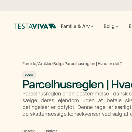
Familie & Arv
Bolig
E
Testame
/
/
/
Forside
Artikler
Bolig
Parcelhusreglen | Hvad er det?
BOLIG
Parcelhusreglen | Hva
ESC
luk
↵
søg
Parcelhusreglen er en bestemmelse i dansk ska
sælge deres ejendom uden at betale skat 
betingelser er opfyldt. Denne regel er særligt 
de skattemæssige konsekvenser ved salg af d
Læsetid
Udgivet