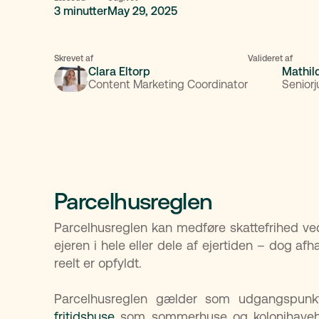
3 minutter
May 29, 2025
Skrevet af
Valideret af
Clara Eltorp
Mathil
Content Marketing Coordinator
Seniorj
Parcelhusreglen
Parcelhusreglen kan medføre skattefrihed ved
ejeren i hele eller dele af ejertiden – dog a
reelt er opfyldt.
Parcelhusreglen gælder som udgangspunk
fritidshuse
som sommerhuse og kolonihavehus