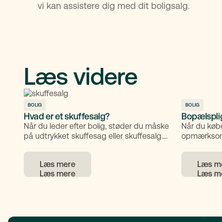
vi kan assistere dig med dit boligsalg.
Læs videre
BOLIG
BOLIG
Hvad er et skuffesalg?
Bopælsplig
Når du leder efter bolig, støder du måske
Når du købe
på udtrykket skuffesag eller skuffesalg.
opmærksom 
Det dækker over en særlig type
eller ej. Bo
bolighandel, hvor ejendommen ikke
skal bruges
Læs mere
Læs m
bliver annonceret offentligt. I stedet
forventes d
formidler ejendomsmægleren boligen
størstedele
direkte til udvalgte købere.
afhængigt 
hvad indeb
hvilke bolig
undtagelser