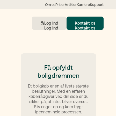
Om os
Priser
Artikler
Karriere
Support
Log ind
Kontakt os
Kontakt
Få opfyldt
boligdrømmen
 understøttet af AI
Et boligkøb er en af livets største
beslutninger. Med en erfaren
køberrådgiver ved din side er du
sikker på, at intet bliver overset.
Bliv ringet op og kom trygt
igennem hele processen.