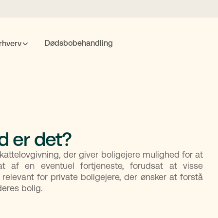
Dødsbobehandling
rhverv
POPULÆRE SØGNINGER
nte
Fremtidsfuldmagt
Bolighandel
Priser
MitID
d er det?
Søgning
ttelovgivning, der giver boligejere mulighed for at
af en eventuel fortjeneste, forudsat at visse
relevant for private boligejere, der ønsker at forstå
eres bolig.