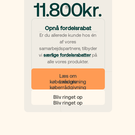
11.800
kr.
fra
Opnå fordelsrabat
Er du allerede kunde hos én
af vores
samarbejdspartnere, tilbyder
vi
særlige fordelsrabatter
på
alle vores produkter.
Læs om
køberrådgivning
Bliv ringet op
r