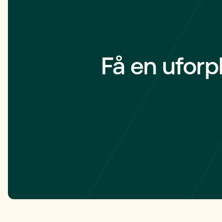
vi dig genn
overvejelser
Få en uforp