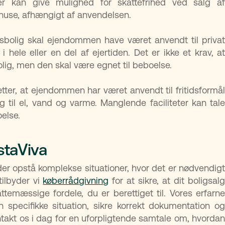
der kan give mulighed for skattefrihed ved salg af
ehuse, afhængigt af anvendelsen.
idsbolig skal ejendommen have været anvendt til privat
i hele eller en del af ejertiden. Det er ikke et krav, at
ig, men den skal være egnet til beboelse.
ætter, at ejendommen har været anvendt til fritidsformål
 til el, vand og varme. Manglende faciliteter kan tale
else.
staViva
 der opstå komplekse situationer, hvor det er nødvendigt
tilbyder vi
køberrådgivning
for at sikre, at dit boligsal
ttemæssige fordele, du er berettiget til. Vores erfarne
pecifikke situation, sikre korrekt dokumentation og
akt os i dag for en uforpligtende samtale om, hvordan