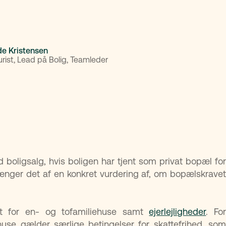
de Kristensen
urist, Lead på Bolig, Teamleder
 boligsalg, hvis boligen har tjent som privat bopæl for
fhænger det af en konkret vurdering af, om bopælskravet
t for en- og tofamiliehuse samt
ejerlejligheder
. Fo
e gælder særlige betingelser for skattefrihed, som