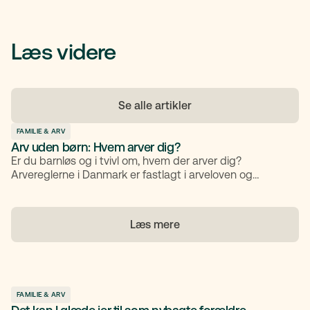
Læs videre
Se alle artikler
FAMILIE & ARV
Arv uden børn: Hvem arver dig?
Er du barnløs og i tvivl om, hvem der arver dig?
Arvereglerne i Danmark er fastlagt i arveloven og
bestemmer, hvem der arver, hvis du ikke selv har
oprettet et testamente. Her får du en gennemgang af
de generelle regler, og hvordan du kan sikre, at arven
Læs mere
fordeles efter dine ønsker.
FAMILIE & ARV