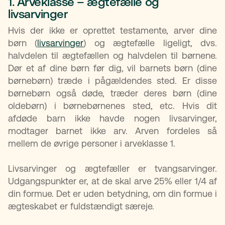
1. Arveklasse – ægtefælle og
livsarvinger
Hvis der ikke er oprettet testamente, arver dine
børn (
livsarvinger
) og ægtefælle ligeligt, dvs.
halvdelen til ægtefællen og halvdelen til børnene.
Dør et af dine børn før dig, vil barnets børn (dine
børnebørn) træde i pågældendes sted. Er disse
børnebørn også døde, træder deres børn (dine
oldebørn) i børnebørnenes sted, etc. Hvis dit
afdøde barn ikke havde nogen livsarvinger,
modtager barnet ikke arv. Arven fordeles så
mellem de øvrige personer i arveklasse 1.
Livsarvinger og ægtefæller er tvangsarvinger.
Udgangspunkter er, at de skal arve 25% eller 1/4 af
din formue. Det er uden betydning, om din formue i
ægteskabet er fuldstændigt særeje.