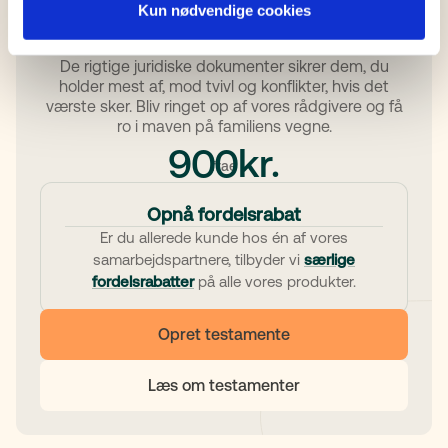
Opret et testamente i dag
Kun nødvendige cookies
De rigtige juridiske dokumenter sikrer dem, du
holder mest af, mod tvivl og konflikter, hvis det
værste sker. Bliv ringet op af vores rådgivere og få
ro i maven på familiens vegne.
kr.
900
frae
Opnå fordelsrabat
Er du allerede kunde hos én af vores
samarbejdspartnere, tilbyder vi
særlige
fordelsrabatter
på alle vores produkter.
Opret testamente
Læs om testamenter