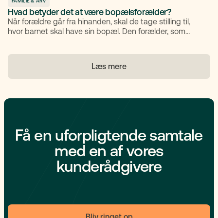
FAMILIE & ARV
Hvad betyder det at være bopælsforælder?
Når forældre går fra hinanden, skal de tage stilling til,
hvor barnet skal have sin bopæl. Den forælder, som
barnet bor mest hos, kaldes bopælsforælder. Rollen
indebærer både juridiske, økonomiske og praktiske
rettigheder og pligter. Artiklen forklarer, hvad det
Læs mere
betyder at være bopælsforælder, hvordan reglerne
fungerer, og hvad du skal være opmærksom på i
hverdagen.
Få en uforpligtende samtale
med en af vores
kunderådgivere
Bliv ringet op