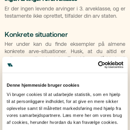
Er der ingen levende arvinger i 3. arveklasse, og er
testamente ikke oprettet, tilfalder din arv staten.
Konkrete situationer
Her under kan du finde eksempler på almene
konkrete arve-situationer. Husk, at du altid er
velkommen til at kontakte TestaViva og få hjælp til
netop din situation.
Hvem arver dig? – Single uden børn
Hvem arver dig? – Single med børn
Denne hjemmeside bruger cookies
Hvem arver dig? – Samlevende uden børn
Vi bruger cookies til at udarbejde statistik, som en hjælp
Hvem arver dig? – Samlevende med børn
til at personliggøre indholdet, for at give en mere sikker
Hvem arver dig? – Ægtefæller uden børn
oplevelse samt til målrettet markedsføring med hjælp fra
Hvem arver dig? – Ægtefæller med børn
vores samarbejdspartnere. Læs mere her om vores brug
Arver dit adoptivbarn dig?
af cookies, herunder hvordan du kan fravælge cookies.