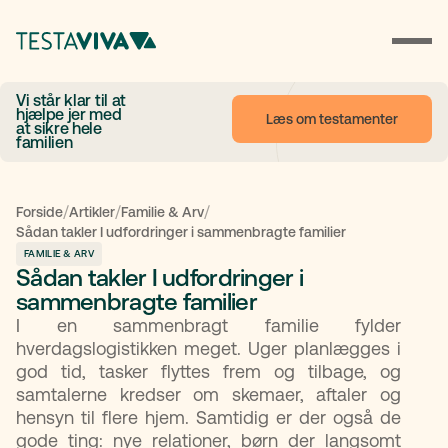
Vi står klar til at
hjælpe jer med
Læs om testamenter
at sikre hele
familien
/
/
/
Forside
Artikler
Familie & Arv
Sådan takler I udfordringer i sammenbragte familier
FAMILIE & ARV
Sådan takler I udfordringer i
sammenbragte familier
I en sammenbragt familie fylder
hverdagslogistikken meget. Uger planlægges i
god tid, tasker flyttes frem og tilbage, og
samtalerne kredser om skemaer, aftaler og
hensyn til flere hjem. Samtidig er der også de
gode ting: nye relationer, børn der langsomt