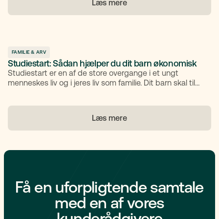
Læs mere
pligten ophører, og hvilken betydning det har, hvis du
søger offentlige ydelser. I denne artikel gennemgår vi,
hvordan formuer påvirkes, hvilke arveretlige og
skattefordele der gælder, hvad gensidig forsørgerpligt
betyder, samt muligheden for uskiftet bo og fælleseje
FAMILIE & ARV
Studiestart: Sådan hjælper du dit barn økonomisk
Studiestart er en af de store overgange i et ungt
menneskes liv og i jeres liv som familie. Dit barn skal til
at stå på egne ben, finde sine egne rutiner og måske
flytte hjemmefra for første gang. Og uanset om dit barn
flytter til en ny studieby eller bliver boende, er det et
Læs mere
skridt ind i voksenlivet, som forældre gerne vil bakke op
om. En del af den opbakning er praktisk og økonomisk.
Få en uforpligtende samtale
med en af vores
kunderådgivere