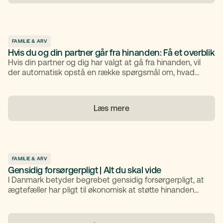
FAMILIE & ARV
Hvis du og din partner går fra hinanden: Få et overblik
Hvis din partner og dig har valgt at gå fra hinanden, vil
der automatisk opstå en række spørgsmål om, hvad
der skal ske med børn, bolig og økonomi. Det kan være
en følelsesmæssigt svær tid, og derfor er det en fordel
at få styr på de juridiske og praktiske forhold tidligt. Du
Læs mere
får her en oversigt over, hvad du skal være opmærksom
på i forbindelse med et brud.
FAMILIE & ARV
Gensidig forsørgerpligt | Alt du skal vide
I Danmark betyder begrebet gensidig forsørgerpligt, at
ægtefæller har pligt til økonomisk at støtte hinanden
under ægteskabet. Artiklen forklarer, hvad det
indebærer, hvornår det gælder, hvordan udgifter
fordeles, hvad det betyder for samlevende, hvornår