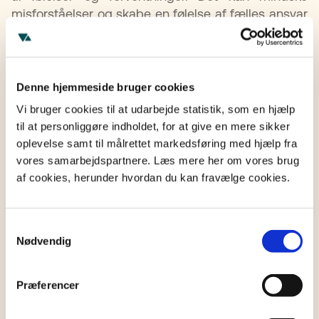
misforståelser og skabe en følelse af fælles ansvar
og samhørighed.
Skab fælles rutiner og regler
Denne hjemmeside bruger cookies
For børn og unge i en sammenbragt familie er
Vi bruger cookies til at udarbejde statistik, som en hjælp
forudsigelighed utroligt vigtigt. Når de voksne er
til at personliggøre indholdet, for at give en mere sikker
enige om fælles rutiner og en ensartet tilgang til
oplevelse samt til målrettet markedsføring med hjælp fra
opdragelse, skaber det en følelse af stabilitet og
vores samarbejdspartnere. Læs mere her om vores brug
retfærdighed. Inklusion er centralt – alle børn,
af cookies, herunder hvordan du kan fravælge cookies.
uanset om de er biologiske eller bonusbørn, skal
føle sig som en naturlig del af familien. Derfor er
det en god idé at lave aftaler i fællesskab og sikre,
Samtykkevalg
at alle bliver hørt. Det styrker tilhørsforholdet og
Nødvendig
giver børnene en oplevelse af at have indflydelse
på deres egen hverdag.
Præferencer