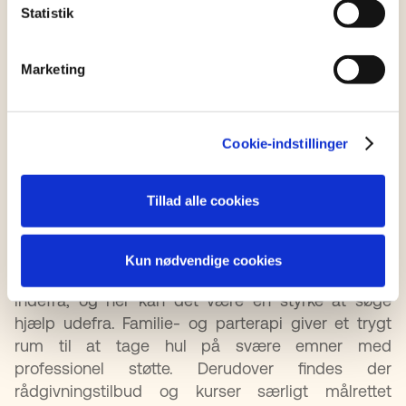
Sæt tid af til individuelle relationer
Statistik
Relationer kræver nærvær, og i en travl hverdag
kan det være svært at finde tid til at opbygge bånd
Marketing
på tværs af familiekonstellationen. Derfor er det
værdifuldt at planlægge en‑til‑en‑tid med både
biologiske og bonusbørn. Det kan være så enkelt
Cookie-indstillinger
som en gåtur, en tur på legepladsen eller en aften
med favoritfilmen – bare der er tid og rum til at
være sammen uden forstyrrelser.
Tillad alle cookies
Søg hjælp når det er nødvendigt
Kun nødvendige cookies
Nogle gange er det svært at finde løsninger
indefra, og her kan det være en styrke at søge
hjælp udefra. Familie- og parterapi giver et trygt
rum til at tage hul på svære emner med
professionel støtte. Derudover findes der
rådgivningstilbud og kurser særligt målrettet