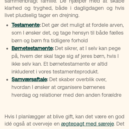
sammenbragt familie. De hjælper med at skabe
klarhed og tryghed, både i dagligdagen og hvis
livet pludselig tager en drejning.
Testamente
:
Det gør det muligt at fordele arven,
som I ønsker det, og tage hensyn til både fælles
børn og børn fra tidligere forhold
Børnetestamente
:
Det sikrer, at I selv kan pege
på, hvem der skal tage sig af jeres børn, hvis I
ikke selv kan. Et børnetestamente er altid
inkluderet i vores testamenteprodukt.
Samværsaftale
:
Det skaber overblik over,
hvordan I ønsker at organisere børnenes
hverdag og relationer med den anden forældre
Hvis I planlægger at blive gift, kan det være en god
idé også at overveje en
ægtepagt med særeje
. Det