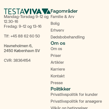
Fagområder
Mandag-Torsdag 9-12 og
Familie & Arv
12.30-16
Bolig
Fredag: 9-12 og 13-16
Erhverv
Tlf:
+45 88 62 60 50
Dødsbobehandling
Om os
Havneholmen 6,
Om os
2450 København SV
Priser
CVR: 38364154
Artikler
Karriere
Kontakt
Presse
Politikker
Privatlivspolitik for kunder
Privatlivspolitik for ansøgere
Vilkår og betingelser