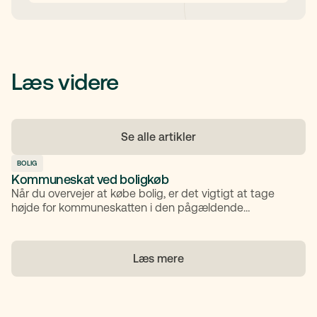
Læs videre
Se alle artikler
BOLIG
Kommuneskat ved boligkøb
Når du overvejer at købe bolig, er det vigtigt at tage
højde for kommuneskatten i den pågældende
kommune, fordi den påvirker dit rådighedsbeløb.
Kommuneskatten varierer mellem de enkelte
kommuner, og den kan have betydning for din
Læs mere
privatøkonomi.