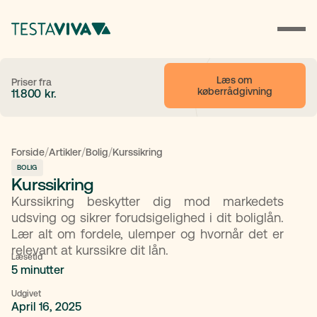
Læs om 
Priser fra
køberrådgivning
11.800
kr.
/
/
/
Forside
Artikler
Bolig
Kurssikring
BOLIG
Kurssikring
Kurssikring beskytter dig mod markedets
udsving og sikrer forudsigelighed i dit boliglån.
Lær alt om fordele, ulemper og hvornår det er
relevant at kurssikre dit lån.
Læsetid
5 minutter
Udgivet
April 16, 2025