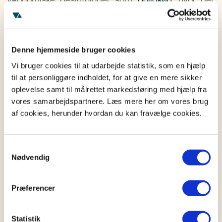
ofte går flere måneder fra du underskriver
låneaftalen, til lånet bliver udbetalt.
I denne periode kan markedets udsving i kursen
Denne hjemmeside bruger cookies
have stor påvirkning på både dit låneprovenu og
Vi bruger cookies til at udarbejde statistik, som en hjælp
dine fremtidige terminsbetalinger. Kurssikring er
til at personliggøre indholdet, for at give en mere sikker
også en god idé, hvis du skal købe en bolig i en
oplevelse samt til målrettet markedsføring med hjælp fra
periode med usikker økonomi, da den beskytter dig
vores samarbejdspartnere. Læs mere her om vores brug
mod pludselige ændringer, der kan påvirke din
af cookies, herunder hvordan du kan fravælge cookies.
økonomi negativt.
Samtykkevalg
Hvis du ønsker præcis budgettering, kan
Nødvendig
kurssikring være et nyttigt redskab, da du fastlåser
kursen og på den måde ved præcist, hvad du får
udbetalt, og hvad dine fremtidige betalinger bliver.
Præferencer
Statistik