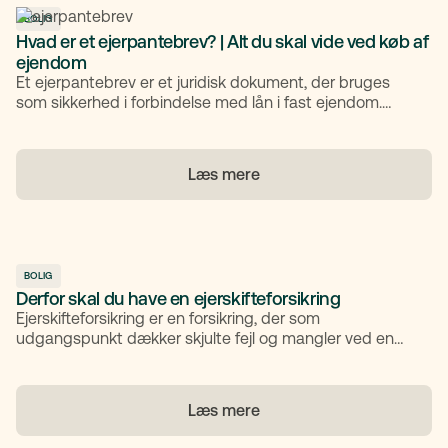
BOLIG
Hvad er et ejerpantebrev? | Alt du skal vide ved køb af
ejendom
Et ejerpantebrev er et juridisk dokument, der bruges
som sikkerhed i forbindelse med lån i fast ejendom.
Mange møder begrebet, når de køber bolig eller taler
med banken om finansiering, men det kan være svært
at forstå, hvad det egentlig betyder. Her får du en klar
Læs mere
forklaring på, hvordan et ejerpantebrev fungerer,
hvornår det bruges, og hvad du skal være opmærksom
på.
BOLIG
Derfor skal du have en ejerskifteforsikring
Ejerskifteforsikring er en forsikring, der som
udgangspunkt dækker skjulte fejl og mangler ved en
bolig, som ikke er nævnt i tilstandsrapporten eller
elinstallationsrapporten. Den fungerer som en
økonomisk sikkerhed for både køber og sælger ved
Læs mere
bolighandel ved at dække skader, der var til stede ved
overtagelsen, men først opdages senere.