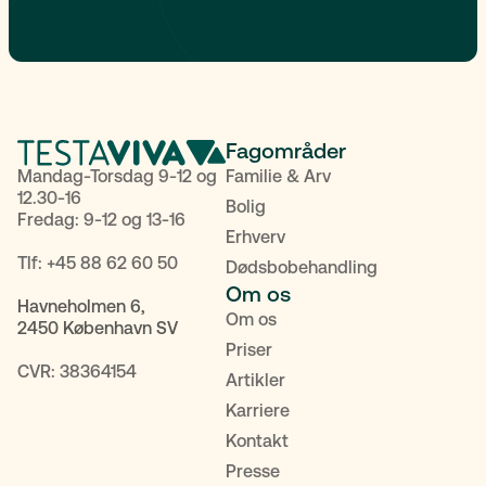
Fagområder
Mandag-Torsdag 9-12 og
Familie & Arv
12.30-16
Bolig
Fredag: 9-12 og 13-16
Erhverv
Tlf:
+45 88 62 60 50
Dødsbobehandling
Om os
Havneholmen 6,
Om os
2450 København SV
Priser
CVR: 38364154
Artikler
Karriere
Kontakt
Presse