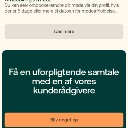
Du kan selv ombooke/ændre dit møde via din profil, hvis
der er 5 dage eller mere til datoen for mødeafholdelsen.
Hvis mødet skal ombookes og der er mindre en 5 dage
til mødeafholdelsen, så skal du kontakt vores support
team på +45 88626050 så hjælper de dig med at finde
Læs mere
en ny dato.
Få en uforpligtende samtale
med en af vores
kunderådgivere
Bliv ringet op