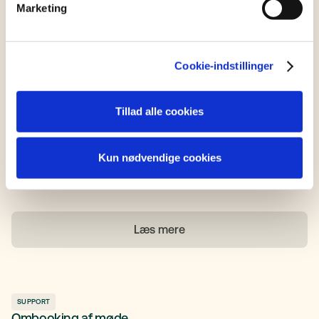
Marketing
Læs mere
Cookie-indstillinger
Tillad alle cookies
SUPPORT
Ret oplysninger i din fremtidsfuldmagt - Trin for trin-
guide
Kun nødvendige cookies
Har du brug for at opdatere oplysninger i din
fremtidsfuldmagt? Denne guide viser dig, hvordan du
hurtigt og nemt får det gjort. Følg trinene herunder.
Læs mere
SUPPORT
Ombooking af møde