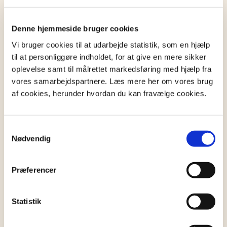
Læs videre
Denne hjemmeside bruger cookies
Vi bruger cookies til at udarbejde statistik, som en hjælp
Se alle artikler
til at personliggøre indholdet, for at give en mere sikker
oplevelse samt til målrettet markedsføring med hjælp fra
SUPPORT
vores samarbejdspartnere. Læs mere her om vores brug
Hvordan redigerer jeg mit dokument?
af cookies, herunder hvordan du kan fravælge cookies.
Læs hvordan du kan lave ændringer i dit dokument
Samtykkevalg
Læs mere
Nødvendig
Præferencer
SUPPORT
Hvad skal jeg forberede inden mit møde med
Statistik
TestaViva?
Læs om hvordan du bedst forbereder dig til et møde
med vores jurister