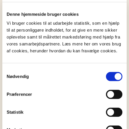
Udarbejd testamentet skriftligt
Underskriv med vidner eller foran notar
Denne hjemmeside bruger cookies
Opbevar det sikkert
Vi bruger cookies til at udarbejde statistik, som en hjælp
Overvej at opdatere det ved ændringer i din
til at personliggøre indholdet, for at give en mere sikker
livssituation
oplevelse samt til målrettet markedsføring med hjælp fra
vores samarbejdspartnere. Læs mere her om vores brug
af cookies, herunder hvordan du kan fravælge cookies.
Skal jeg fortælle nogen om, at jeg har
oprettet et testamente?
Det er
ikke et krav
, men det kan være en god idé at
Samtykkevalg
lade dine nærmeste vide, at du har lavet et
Nødvendig
testamente og hvor det opbevares. Særligt ved
vidnetestamenter er det vigtigt, da de ikke
Præferencer
automatisk bliver registreret nogen steder.
Statistik
Kan jeg ændre i mit testamente?
Ja. Du kan til enhver tid ændre i dit testamente,