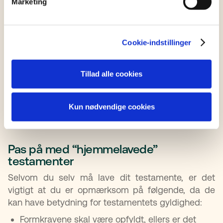
Marketing
medmindre det er oprettet som uigenkaldeligt. Et
nyt testamente erstatter det gamle, hvis
formkravene er opfyldt.
Cookie-indstillinger
Kan jeg trække testamentet tilbage?
Tillad alle cookies
Ja. Du kan tilbagetrække et testamente på samme
måde, som det blev oprettet. Ved notartestamente
kan du kontakte notaren, som vil registrere
Kun nødvendige cookies
tilbagekaldelsen.
Pas på med “hjemmelavede”
testamenter
Selvom du selv må lave dit testamente, er det
vigtigt at du er opmærksom på følgende, da de
kan have betydning for testamentets gyldighed:
Formkravene skal være opfyldt, ellers er det