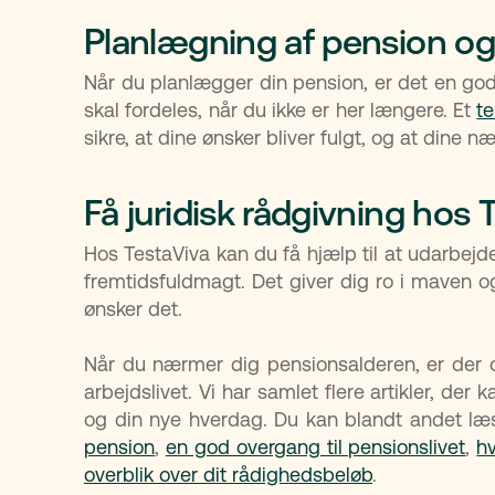
Planlægning af pension og
Når du planlægger din pension, er det en go
skal fordeles, når du ikke er her længere. Et
t
sikre, at dine ønsker bliver fulgt, og at dine 
Få juridisk rådgivning hos 
Hos TestaViva kan du få hjælp til at udarbej
fremtidsfuldmagt. Det giver dig ro i maven og
ønsker det.
Når du nærmer dig pensionsalderen, er der 
arbejdslivet. Vi har samlet flere artikler, de
og din nye hverdag. Du kan blandt andet l
pension
,
en god overgang til pensionslivet
,
hv
overblik over dit rådighedsbeløb
.