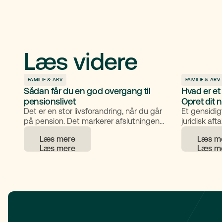
Læs videre
FAMILIE & ARV
FAMILIE & ARV
Sådan får du en god overgang til
Hvad er et
pensionslivet
Opret dit 
Det er en stor livsforandring, når du går
Et gensidig
på pension. Det markerer afslutningen
juridisk aft
på mange års arbejdsliv og begyndelsen
ønsker at s
Læs mere
Læs m
på en ny fase med mere frihed, men
den ene går
også nye valg og overvejelser. En god
ægtefæller,
overgang til pension handler om at
tidligere fo
skabe ro, overblik og tryghed – både
testamente
økonomisk, juridisk og personligt.
klarhed og t
ned i, hvad
hvem det er
opretter et.
til, hvord