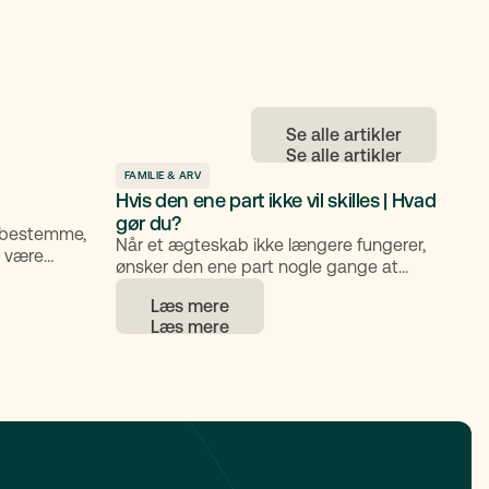
Se alle artikler
FAMILIE & ARV
Hvis den ene part ikke vil skilles | Hvad
gør du?
e bestemme,
Når et ægteskab ikke længere fungerer,
l være
ønsker den ene part nogle gange at
skilsmisse
blive skilt, mens den anden ikke vil. Det
 eller
Læs mere
kan skabe en svær og følelsesmæssigt
 arvingen
belastende situation, men der findes
 forvalte
klare regler for, hvordan du kan komme
vervejes
videre juridisk. Her får du et overblik over,
gens
hvad der sker, hvis den ene part ikke vil
de søges
skilles, og hvordan du kan håndtere
huset.
processen.