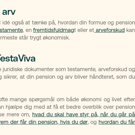
 arv
d idé også at tænke på, hvordan din formue og pension
estamente
, en
fremtidsfuldmag
t eller et
arveforskud
ka
nærmeste står trygt økonomisk.
TestaViva
de juridiske dokumenter som testamente, arveforskud og
 sikrer, at din pension og arv bliver håndteret, som du
ofte mange spørgsmål om både økonomi og livet efter
r kan hjælpe dig med at få et bedre overblik over pension
æse mere om,
hvad du skal have styr på, når du går p
em der får din pension, hvis du dør
, og
hvordan du få