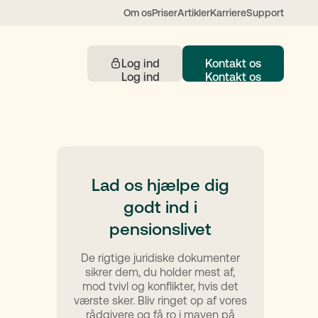
Om os
Priser
Artikler
Karriere
Support
Log ind
Kontakt os
Kontakt
Lad os hjælpe dig
godt ind i
 understøttet af AI
pensionslivet
De rigtige juridiske dokumenter
sikrer dem, du holder mest af,
mod tvivl og konflikter, hvis det
værste sker. Bliv ringet op af vores
rådgivere og få ro i maven på