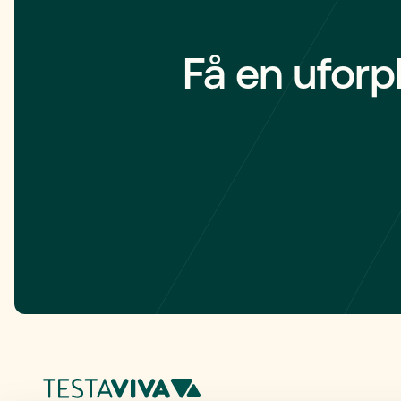
med at opre
Få en uforp