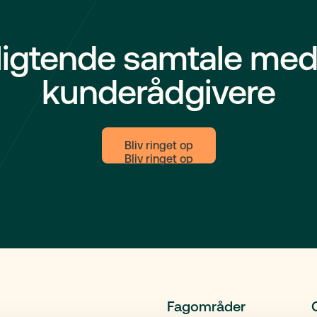
tte et testamente online.
ligtende samtale med
kunderådgivere
Bliv ringet op
Fagområder