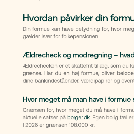
Hvordan påvirker din form
Din formue kan have betydning for, hvor mege
gælder især for folkepensionen.
Ældrecheck og modregning – hva
Ældrechecken er et skattefrit tillæg, som du 
grænse. Har du en høj formue, bliver beløbet
dine bankindeståender, værdipapirer og even
Hvor meget må man have i formue 
Grænsen for, hvor meget du må have i formue
aktuelle satser på
borger.dk
. Egen bolig tæll
I 2026 er grænsen 108.000 kr.