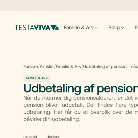
Familie & Arv
Bolig
E
Testame
/
/
/
Forside
Artikler
Familie & Arv
Udbetaling af pension – så
FAMILIE & ARV
Udbetaling af pensio
ESC
luk
↵
søg
Når du nærmer dig pensionsalderen, er det vi
pension bliver udbetalt. Der findes flere typ
udbetaling. Her får du et overblik over de 
påvirke din udbetaling.
Læsetid
Udgivet