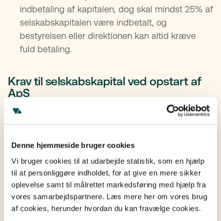
indbetaling af kapitalen, dog skal mindst 25% af
selskabskapitalen være indbetalt, og
bestyrelsen eller direktionen kan altid kræve
fuld betaling.
Krav til selskabskapital ved opstart af
ApS
Et
anpartsselskab
(ApS) kræver en
minimumsselskabskapital på 20.000 kr. Kapitalen
kan indbetales i kontanter eller aktiver. Ejerne
Denne hjemmeside bruger cookies
hæfter kun med den indskudte kapital, hvilket
betyder, at de ikke personligt hæfter for selskabets
Vi bruger cookies til at udarbejde statistik, som en hjælp
gæld.
til at personliggøre indholdet, for at give en mere sikker
oplevelse samt til målrettet markedsføring med hjælp fra
vores samarbejdspartnere. Læs mere her om vores brug
Krav til selskabskapital ved opstart af
af cookies, herunder hvordan du kan fravælge cookies.
A/S