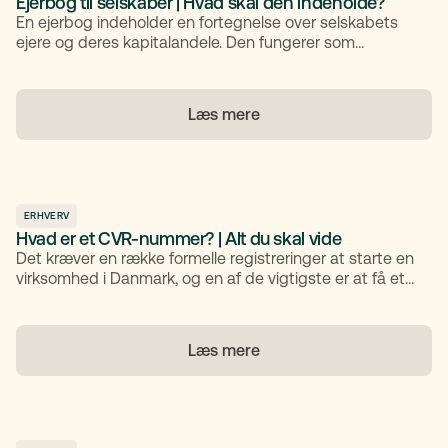
Ejerbog til selskaber | Hvad skal den indeholde?
En ejerbog indeholder en fortegnelse over selskabets
ejere og deres kapitalandele. Den fungerer som
virksomhedens officielle registrering af, hvem der ejer
anparter eller aktier, samt hvor stor en andel hver ejer
besidder.
Læs mere
ERHVERV
Hvad er et CVR-nummer? | Alt du skal vide
Det kræver en række formelle registreringer at starte en
virksomhed i Danmark, og en af de vigtigste er at få et
CVR-nummer. Men hvad er et CVR-nummer egentlig,
og hvorfor er det nødvendigt? Artiklen gennemgår,
hvad det er, hvordan du opretter det, hvornår du skal
Læs mere
have det, og hvilke oplysninger du kan finde i CVR-
registret.