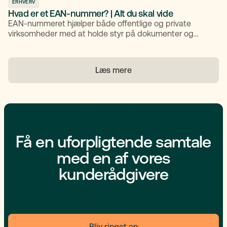
ERHVERV
Hvad er et EAN-nummer? | Alt du skal vide
EAN-nummeret hjælper både offentlige og private
virksomheder med at holde styr på dokumenter og
varer. Både offentlige institutioner og private
virksomheder benytter EAN-numre, særligt når der skal
sendes elektroniske fakturaer eller arbejdes med
Læs mere
automatiserede processer. I denne artikel får du en
komplet introduktion til, hvad et EAN-nummer er,
hvordan det bruges, og hvem der har brug for det.
Få en uforpligtende samtale
med en af vores
kunderådgivere
Bliv ringet op