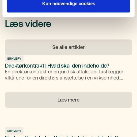
Kun nødvendige cookies
Læs videre
Se alle artikler
ERHVERV
Direktørkontrakt | Hvad skal den indeholde?
En direktørkontrakt er en juridisk aftale, der fastlægger
vilkårene for en direktørs ansættelse i en virksomhed.
Da en direktør ofte ikke er omfattet af de almindelige
ansættelseslove, er kontrakten afgørende for at sikre
klare rammer omkring ansvarsområder, løn,
Læs mere
personalegoder og eventuelle klausuler. I denne guide
gennemgår vi, hvad en direktørkontrakt er, hvorfor den
er vigtig, og hvad den bør indeholde for at beskytte
både din virksomhed og direktør.
ERHVERV