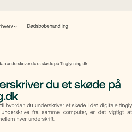
Dødsbobehandling
rhverv
POPULÆRE SØGNINGER
nte
Fremtidsfuldmagt
Bolighandel
Priser
MitID
an underskriver du et skøde på Tinglysning.dk
rskriver du et skøde på
Søgning
g.dk
til hvordan du underskriver et skøde i det digitale ting
l underskrive fra samme computer, er det vigtigt a
ellem hver underskrift.