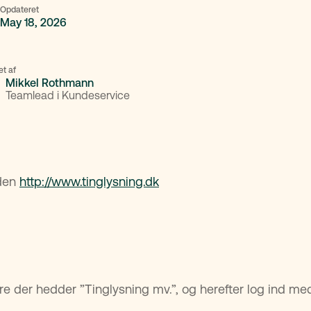
Opdateret
May 18, 2026
et af
Mikkel Rothmann
Teamlead i Kundeservice
iden
http://www.tinglysning.dk
øjre der hedder ”Tinglysning mv.”, og herefter log ind me