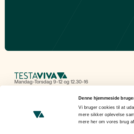
Mandag-Torsdag 9-12 og 12.30-16
Fredag: 9-12 og 13-16
Denne hjemmeside bruger
Tlf:
+45 88 62 60 50
Vi bruger cookies til at uda
Havneholmen 6,
mere sikker oplevelse sam
2450 København SV
mere her om vores brug af
CVR: 38364154