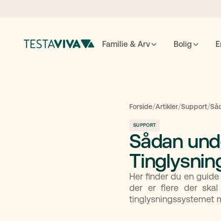
Familie & Arv
Bolig
E
Testame
/
/
/
Forside
Artikler
Support
Såd
SUPPORT
Sådan unde
ESC
luk
↵
søg
Tinglysnin
Her finder du en guide 
der er flere der ska
tinglysningssystemet m