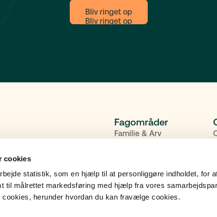
Bliv ringet op
Fagområder
Familie & Arv
Bolig
P
 cookies
Erhverv
A
Dødsbobehandling
K
rbejde statistik, som en hjælp til at personliggøre indholdet, for a
t til målrettet markedsføring med hjælp fra vores samarbejdspa
 cookies, herunder hvordan du kan fravælge cookies.