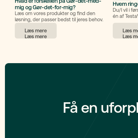
Hvad er forskellen på Gør-det-med-
Hvem ring
mig og Gør-det-for-mig?
Du/I vil i f
Læs om vores produkter og find den
én af Test
løsning, der passer bedst til jeres behov.
tager en i
dig/jer.
Læs mere
Læs m
Få en uforp