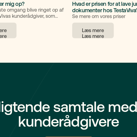
Hvad er prisen for at lave ju
er mig op?
dokumenter hos TestaViva
ørste omgang blive ringet op af
aVivas kunderådgiver, som
Se mere om vores priser
ndledende samtale med
ere
Læs mere
ligtende samtale med
kunderådgivere