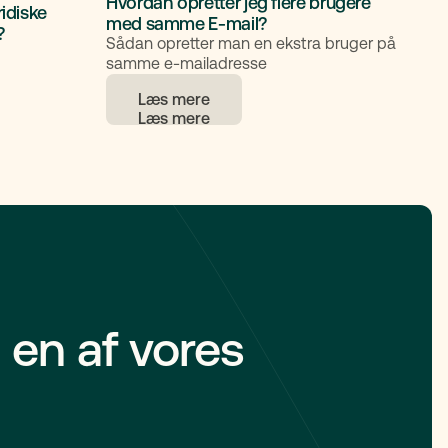
Hvordan opretter jeg flere brugere
ridiske
med samme E-mail?
?
Sådan opretter man en ekstra bruger på
samme e-mailadresse
Læs mere
 en af vores