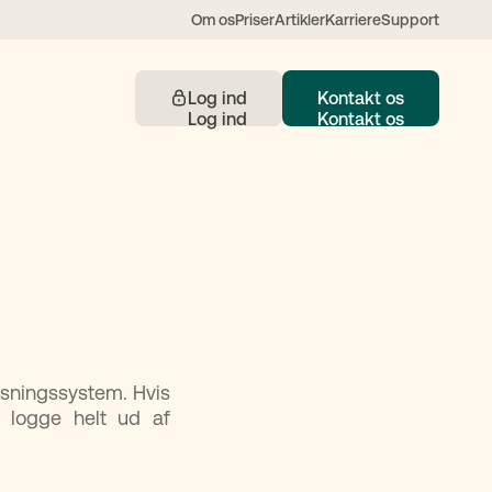
Om os
Priser
Artikler
Karriere
Support
Log ind
Kontakt os
Kontakt
 understøttet af AI
lysningssystem. Hvis
t logge helt ud af