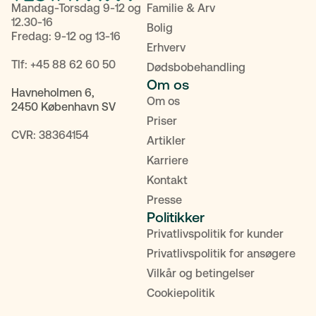
Mandag-Torsdag 9-12 og
Familie & Arv
12.30-16
Bolig
Fredag: 9-12 og 13-16
Erhverv
Tlf:
+45 88 62 60 50
Dødsbobehandling
Om os
Havneholmen 6,
Om os
2450 København SV
Priser
CVR: 38364154
Artikler
Karriere
Kontakt
Presse
Politikker
Privatlivspolitik for kunder
POPULÆRE SØGNINGER
Privatlivspolitik for ansøgere
Vilkår og betingelser
Testamente
Fremtidsfuldmagt
Bolighandel
Cookiepolitik
Priser
MitID
Kontakt