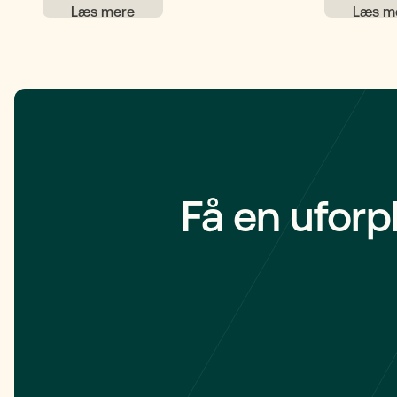
andre voksne, og der skal tages hensyn
sikret. I D
til både dem, der bor fast, og dem, der
baseret på 
skifter mellem to hjem.
partnerskab
nødvendigt 
at sikre hi
økonomisk 
Få en uforp