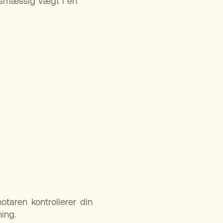
vismæssig vægt i en
taren kontrollerer din
ning.