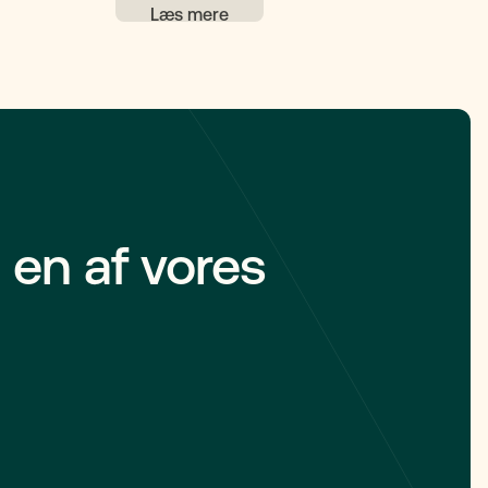
 – og ikke
fra særeje. I denne artikel får du et klart
7 og 1972
overblik over, hvad fælleseje betyder,
 kun hvis
hvordan det fungerer ved både
lingen.
skilsmisse og dødsfald, og hvilken rolle
en ægtepagt spiller, hvis man ønsker en
anden fordeling af formuen. Vi ser også
nærmere på, hvad der sker med
fælleseje af fx hus, og hvordan I med den
rette juridiske rådgivning kan træffe det
valg, der passer bedst til jeres situation.
 en af vores