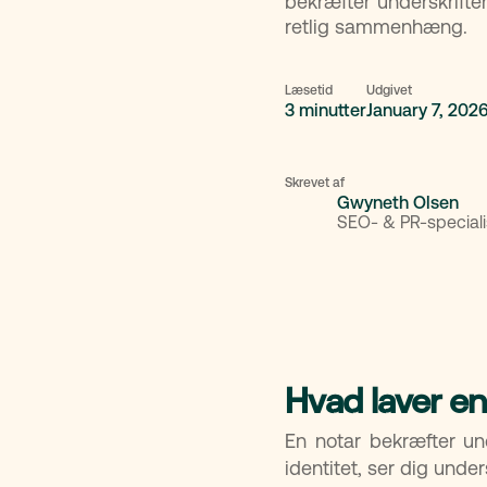
bekræfter underskrift
retlig sammenhæng.
Læsetid
Udgivet
3 minutter
January 7, 202
Skrevet af
Gwyneth Olsen
SEO- & PR-speciali
Hvad laver en
En notar bekræfter un
identitet, ser dig unde