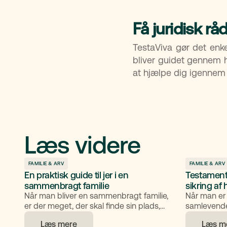
Få juridisk r
TestaViva gør det enke
bliver guidet gennem hel
at hjælpe dig igennem 
Læs videre
FAMILIE & ARV
FAMILIE & ARV
En praktisk guide til jer i en
Testament
sammenbragt familie
sikring af
Når man bliver en sammenbragt familie,
Når man er
er der meget, der skal finde sin plads,
samlevende,
mens hverdagen fortsætter. Nye rutiner
opmærksom 
Læs mere
Læs m
skal fungere, børn skal vænne sig til
ugifte saml