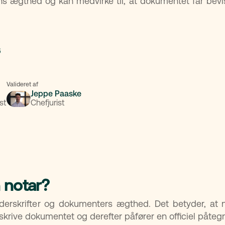
ens ægthed og kan medvirke til, at dokumentet får be
6
Valideret af
Jeppe Paaske
st
Chefjurist
 notar?
derskrifter og dokumenters ægthed. Det betyder, at no
rskrive dokumentet og derefter påfører en officiel påteg