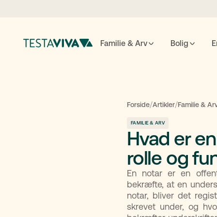
Familie & Arv
Bolig
E
Testame
/
/
Forside
Artikler
Familie & Ar
FAMILIE & ARV
Hvad er en
ESC
luk
↵
søg
rolle og fu
En notar er en offen
bekræfte, at en unders
notar, bliver det regi
skrevet under, og hvo