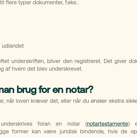
il flere typer dokumenter, f.eks.:
 i udlandet
tet underskriften, bliver den registreret. Det giver
 og af hvem det blev underskrevet.
man brug for en notar?
ar, når loven kræver det, eller når du ønsker ekstra sik
nderskrives foran en notar (
notartestamente
) e
egge former kan være juridisk bindende, hvis de opf