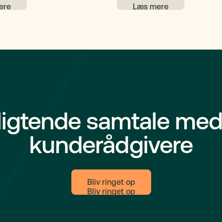
barnet kun adoptivforældrene
anmark er arveretten primært
dig. Ved adoption mellem 195
ægteskab eller registreret
kan retten være bevaret, men
. Derfor kan det være
det fremgår af adoptionsbevil
at oprette et testamente for
nandens arveret og give
tryghed.
ligtende samtale med
kunderådgivere
Bliv ringet op