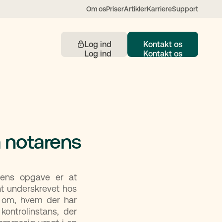
Om os
Priser
Artikler
Karriere
Support
Log ind
Kontakt os
Kontakt
m notarens
 understøttet af AI
rens opgave er at
nt underskrevet hos
ivl om, hvem der har
ontrolinstans, der