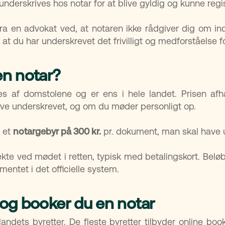
nderskrives hos notar for at blive gyldig og kunne regis
 fra en advokat ved, at notaren ikke rådgiver dig om i
at du har underskrevet det frivilligt og medforståelse f
en notar?
es af domstolene og er ens i hele landet. Prisen a
ve underskrevet, og om du møder personligt op.
e et
notargebyr på 300 kr.
pr. dokument, man skal have 
ekte ved mødet i retten, typisk med betalingskort. Belø
mentet i det officielle system.
 og booker du en notar
landets byretter. De fleste byretter tilbyder online b