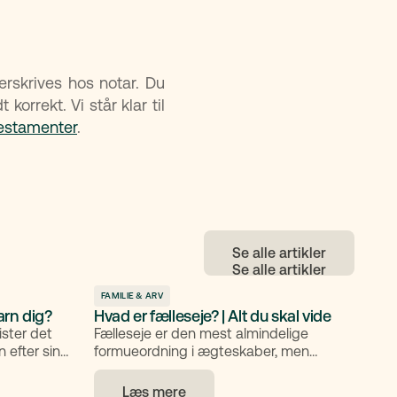
erskrives hos notar. Du
korrekt. Vi står klar til
estamenter
.
Se alle artikler
FAMILIE & ARV
arn dig?
Hvad er fælleseje? | Alt du skal vide
ister det
Fælleseje er den mest almindelige
 efter sine
formueordning i ægteskaber, men
ptionen
mange er usikre på, hvad det egentlig
2, arver
indebærer – og hvordan det adskiller sig
Læs mere