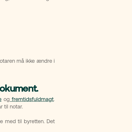
Notaren må ikke ændre i
 dokument.
e
og
fremtidsfuldmagt
.
 til notar.
 med til byretten. Det