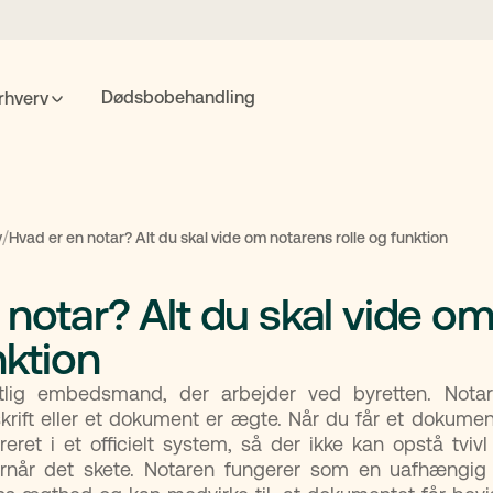
Dødsbobehandling
rhverv
POPULÆRE SØGNINGER
nte
Fremtidsfuldmagt
Bolighandel
Priser
MitID
/
v
Hvad er en notar? Alt du skal vide om notarens rolle og funktion
 notar? Alt du skal vide o
Søgning
nktion
tlig embedsmand, der arbejder ved byretten. Nota
krift eller et dokument er ægte. Når du får et dokume
streret i et officielt system, så der ikke kan opstå tv
rnår det skete. Notaren fungerer som en uafhængig k