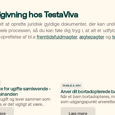
ådgivning hos TestaViva
lt at oprette juridisk gyldige dokumenter, der kan und
e processen, så du kan føle dig tryg i, at alt er udfyldt 
oprettelse af bl.a
fremtidsfuldmagter
,
ægtepagter
og
t
FAMILIE & ARV
e for ugifte samlevende -
Arver dit bortadopterede b
 hinanden
Når et barn bortadopteres, m
 ugift og lever sammen som
som udgangspunkt arveretten
 er det vigtigt at være
biologiske forældre. Hvis ado
på, at arveretten mellem
fandt sted efter 1. oktober 197
ere
Læs mere
evende ikke automatisk er