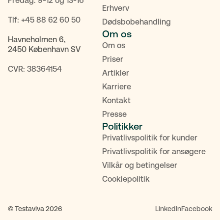
Fredag: 9-12 og 13-16
Erhverv
Tlf:
+45 88 62 60 50
Dødsbobehandling
Om os
Havneholmen 6,
Om os
2450 København SV
Priser
CVR: 38364154
Artikler
Karriere
Kontakt
Presse
Politikker
Privatlivspolitik for kunder
POPULÆRE SØGNINGER
Privatlivspolitik for ansøgere
Vilkår og betingelser
Testamente
Fremtidsfuldmagt
Bolighandel
Cookiepolitik
Priser
MitID
Kontakt
© Testaviva 2026
LinkedIn
Facebook