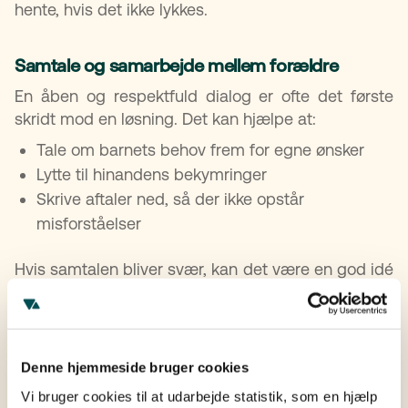
hente, hvis det ikke lykkes.
Samtale og samarbejde mellem forældre
En åben og respektfuld dialog er ofte det første
skridt mod en løsning. Det kan hjælpe at:
Tale om barnets behov frem for egne ønsker
Lytte til hinandens bekymringer
Skrive aftaler ned, så der ikke opstår
misforståelser
Hvis samtalen bliver svær, kan det være en god idé
at få hjælp fra en neutral tredjepart, f.eks. en
familierådgiver.
Hjælp fra Familieretshuset
Denne hjemmeside bruger cookies
Vi bruger cookies til at udarbejde statistik, som en hjælp
Familieretshuset hjælper forældre, der ikke kan