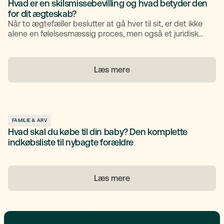
Hvad er en skilsmissebevilling og hvad betyder den
for dit ægteskab?​
Når to ægtefæller beslutter at gå hver til sit, er det ikke
alene en følelsesmæssig proces, men også et juridisk
skridt. En central del af den juridiske proces er at få
udstedt en skilsmissebevilling. Men hvad betyder det
egentlig? Hvornår skal man bruge det? Og hvordan
Læs mere
søger man det? I denne artikel får du overblikket og kan
gå videre med vished.
FAMILIE & ARV
Hvad skal du købe til din baby? Den komplette
indkøbsliste til nybagte forældre
Læs mere