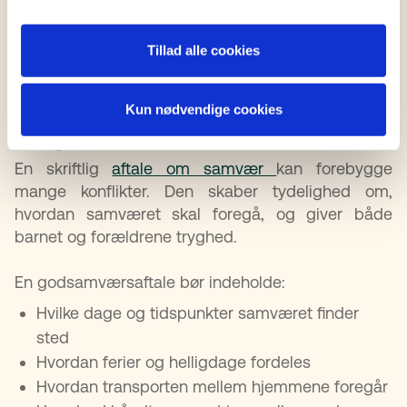
proces for både forældre og barn. Derfor anbefales
det at forsøge at finde en løsning tidligere i
Tillad alle cookies
forløbet.
Kun nødvendige cookies
Sådan kan en aftale om samvær skabe
ro og klarhed
En skriftlig
aftale om samvær
kan forebygge
mange konflikter. Den skaber tydelighed om,
hvordan samværet skal foregå, og giver både
barnet og forældrene tryghed.
En godsamværsaftale bør indeholde:
Hvilke dage og tidspunkter samværet finder
sted
Hvordan ferier og helligdage fordeles
Hvordan transporten mellem hjemmene foregår