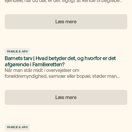
ejendele, når du dør, er det vigtigt at kende til begrebet
Arveloven og især hvordan arverækkefølgen i Danmark
fungerer. I dette indlæg gennemgår vi, hvem der arver
dig, herunder de tre arveklasser, hvordan du kan få
Læs mere
indflydelse via testamentet, og hvad der sker, hvis du
ikke er gift, samlevende eller har børn.
FAMILIE & ARV
Barnets tarv | Hvad betyder det, og hvorfor er det
afgørende i Familieretten?
Når man står midt i overvejelser om
forældremyndighed, samvær eller bopæl, støder man
ofte på begrebet “barnets tarv”. Men hvad betyder
barnets tarv egentlig, og hvorfor er det så centralt i
dansk familieret? I denne artikel får du en klar og tryg
Læs mere
gennemgang af begrebet, så du bedre kan forstå,
hvordan det påvirker dine beslutninger som forælder.
FAMILIE & ARV