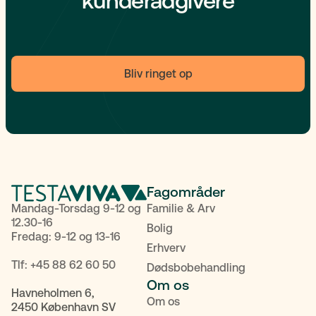
kunderådgivere
Bliv ringet op
Fagområder
Mandag-Torsdag 9-12 og
Familie & Arv
12.30-16
Bolig
Fredag: 9-12 og 13-16
Erhverv
Tlf:
+45 88 62 60 50
Dødsbobehandling
Om os
Havneholmen 6,
Om os
2450 København SV