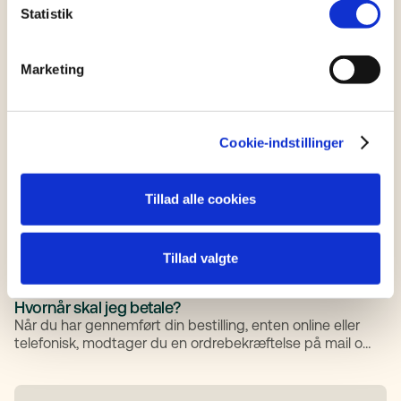
Læs mere
Statistik
Marketing
SUPPORT
Sådan finder du dit sagsnummer
Læs guiden om hvordan du finder dit sagsnummer
Cookie-indstillinger
Læs mere
Tillad alle cookies
Tillad valgte
SUPPORT
Hvornår skal jeg betale?
Når du har gennemført din bestilling, enten online eller
telefonisk, modtager du en ordrebekræftelse på mail og
kan herefter kun annullere aftalen i henhold til vores
vilkår og betingelser.