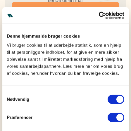
sende os en mail
Ring til os
Skriv til os
Denne hjemmeside bruger cookies
Vi bruger cookies til at udarbejde statistik, som en hjælp
til at personliggøre indholdet, for at give en mere sikker
oplevelse samt til målrettet markedsføring med hjælp fra
Læs videre
vores samarbejdspartnere. Læs mere her om vores brug
af cookies, herunder hvordan du kan fravælge cookies.
Se alle artikler
Samtykkevalg
SUPPORT
Nødvendig
Hvad sker der med testamentet hvis I går fra
hinanden?
Præferencer