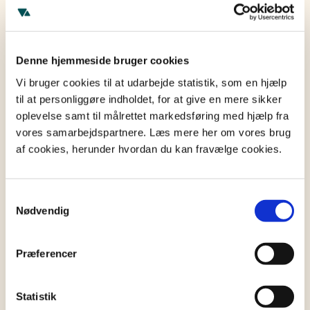
og påfører som regel ikke arvingerne økonomiske
forpligtelser. Der kan dog være undtagelser, hvor
arvingerne kan komme til at hæfte for gæld, især
hvis boet behandles som et privat skifte.
Denne hjemmeside bruger cookies
Vi bruger cookies til at udarbejde statistik, som en hjælp
Gæld under privat skifte
til at personliggøre indholdet, for at give en mere sikker
oplevelse samt til målrettet markedsføring med hjælp fra
Privat skifte
indebærer, at arvingerne selv
vores samarbejdspartnere. Læs mere her om vores brug
administrerer dødsboet. Dette kræver enighed
af cookies, herunder hvordan du kan fravælge cookies.
mellem arvingerne og forudsætter, at boet har en
positiv værdi. Hvis der undervejs dukker ukendt
gæld op, kan arvingerne dog risikere at hæfte
Samtykkevalg
personligt, hvis de allerede har taget ansvar for
Nødvendig
boets administration ved skifteretten.
Præferencer
For at undgå sådanne situationer er det afgørende
at lave en grundig gennemgang af boets økonomi,
inden man vælger privat skifte.
Statistik