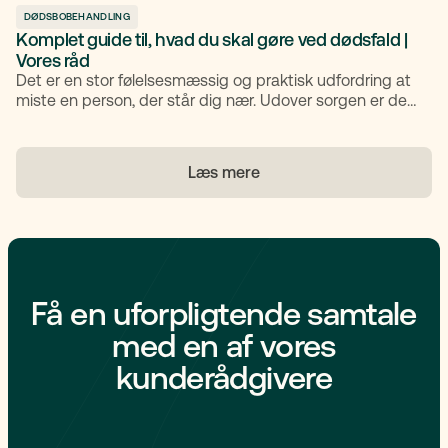
DØDSBOBEHANDLING
Komplet guide til, hvad du skal gøre ved dødsfald |
Vores råd
Det er en stor følelsesmæssig og praktisk udfordring at
miste en person, der står dig nær. Udover sorgen er der
også en række praktiske ting, som du skal håndtere.
Artiklen hjælper dig med at forstå, hvad du skal gøre i
tilfælde af et dødsfald, og hvilke ting du skal være
Læs mere
opmærksom på. Du kan få et overblik her:
Få en uforpligtende samtale
med en af vores
kunderådgivere