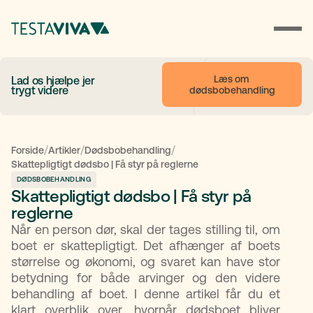
Læs om 
Lad os hjælpe jer
trygt videre
dødsbobehandling
/
/
/
Forside
Artikler
Dødsbobehandling
Skattepligtigt dødsbo | Få styr på reglerne
DØDSBOBEHANDLING
Skattepligtigt dødsbo | Få styr på
reglerne
Når en person dør, skal der tages stilling til, om
boet er skattepligtigt. Det afhænger af boets
størrelse og økonomi, og svaret kan have stor
betydning for både arvinger og den videre
behandling af boet. I denne artikel får du et
klart overblik over, hvornår dødsboet bliver