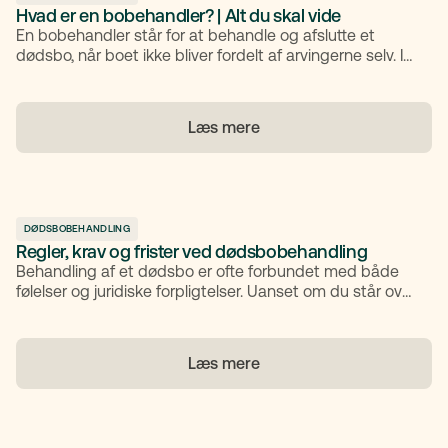
Hvad er en bobehandler? | Alt du skal vide
En bobehandler står for at behandle og afslutte et
dødsbo, når boet ikke bliver fordelt af arvingerne selv. I
denne artikel får du overblik over, hvad en bobehandler
gør, hvornår der bruges en bobehandler, og hvad du
som arving kan forvente i processen.
Læs mere
DØDSBOBEHANDLING
Regler, krav og frister ved dødsbobehandling
Behandling af et dødsbo er ofte forbundet med både
følelser og juridiske forpligtelser. Uanset om du står over
for et privat skifte eller bobestyrerbehandling, er det
vigtigt at kende til de gældende regler, krav og frister
for at sikre en korrekt og gnidningsfri proces. I denne
Læs mere
guide gennemgår vi, hvad et dødsbo er, hvordan det
behandles, hvilke dokumenter og deadlines du skal
være opmærksom på – samt hvordan du undgår de
typiske faldgruber.