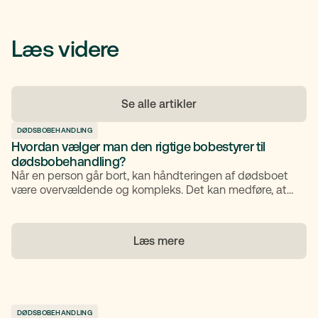
Læs videre
Se alle artikler
DØDSBOBEHANDLING
Hvordan vælger man den rigtige bobestyrer til
dødsbobehandling?
Når en person går bort, kan håndteringen af dødsboet
være overvældende og kompleks. Det kan medføre, at
mange søger hjælp fra en professionel bobestyrer til at
guide dem gennem processen. Men med så mange
muligheder, hvordan vælger man så den rigtige
Læs mere
bobestyrer? Hos TestaViva har vi nøglen til
spørgsmålet.
DØDSBOBEHANDLING