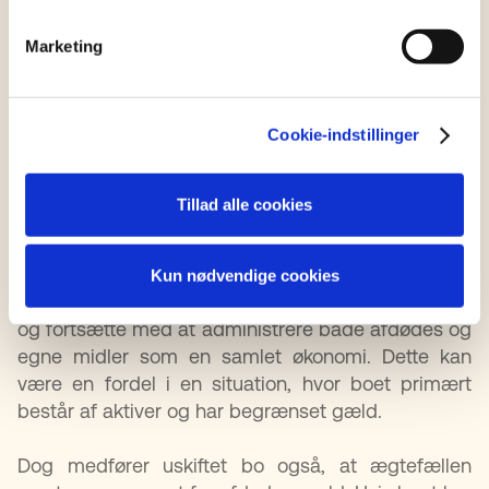
Gæld ved uskiftet dødsbo
Marketing
Ved
uskiftet bo
fortsætter den efterlevende
ægtefælle med at administrere både egen og
Cookie-indstillinger
afdødes formue. Det indebærer, at ægtefællen
også overtager ansvar for afdødes gæld og ny
gæld, som optages i boet. Det kan være risikabelt,
Tillad alle cookies
hvis der er betydelig gæld i boet.
Uskiftet bo giver en efterlevende ægtefælle
Kun nødvendige cookies
mulighed for at udskyde fordelingen af dødsboet
og fortsætte med at administrere både afdødes og
egne midler som en samlet økonomi. Dette kan
være en fordel i en situation, hvor boet primært
består af aktiver og har begrænset gæld.
Dog medfører uskiftet bo også, at ægtefællen