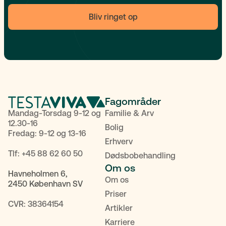
Bliv ringet op
Fagområder
Mandag-Torsdag 9-12 og
Familie & Arv
12.30-16
Bolig
Fredag: 9-12 og 13-16
Erhverv
Tlf:
+45 88 62 60 50
Dødsbobehandling
Om os
Havneholmen 6,
Om os
2450 København SV
Priser
CVR: 38364154
Artikler
Karriere