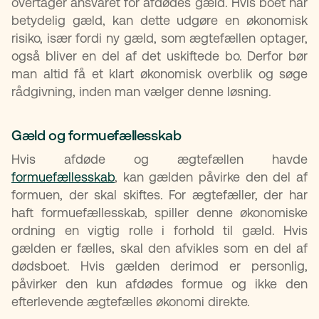
overtager ansvaret for afdødes gæld. Hvis boet har
betydelig gæld, kan dette udgøre en økonomisk
risiko, især fordi ny gæld, som ægtefællen optager,
også bliver en del af det uskiftede bo. Derfor bør
man altid få et klart økonomisk overblik og søge
rådgivning, inden man vælger denne løsning.
Gæld og formuefællesskab
Hvis afdøde og ægtefællen havde
formuefællesskab
, kan gælden påvirke den del af
formuen, der skal skiftes. For ægtefæller, der har
haft formuefællesskab, spiller denne økonomiske
ordning en vigtig rolle i forhold til gæld. Hvis
gælden er fælles, skal den afvikles som en del af
dødsboet. Hvis gælden derimod er personlig,
påvirker den kun afdødes formue og ikke den
efterlevende ægtefælles økonomi direkte.