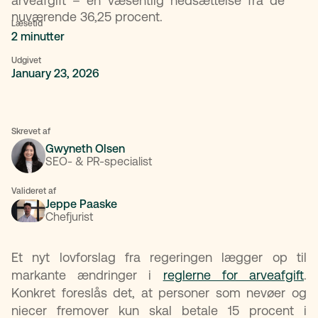
arveafgift – en væsentlig nedsættelse fra de
nuværende 36,25 procent.
Læsetid
2 minutter
Udgivet
January 23, 2026
Skrevet af
Gwyneth Olsen
SEO- & PR-specialist
Valideret af
Jeppe Paaske
Chefjurist
Et nyt lovforslag fra regeringen lægger op til
markante ændringer i
reglerne for arveafgift
.
Konkret foreslås det, at personer som nevøer og
niecer fremover kun skal betale 15 procent i