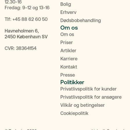
12.30-16
Bolig
Fredag: 9-12 og 13-16
Erhverv
Tlf:
+45 88 62 60 50
Dødsbobehandling
Om os
Havneholmen 6,
Om os
2450 København SV
Priser
CVR: 38364154
Artikler
Karriere
Kontakt
Presse
Politikker
Privatlivspolitik for kunder
POPULÆRE SØGNINGER
Privatlivspolitik for ansøgere
Vilkår og betingelser
Testamente
Fremtidsfuldmagt
Bolighandel
Cookiepolitik
Priser
MitID
Kontakt