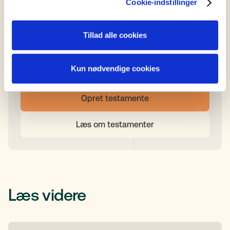
Cookie-indstillinger
kr.
900
fra
Tillad alle cookies
Opnå fordelsrabat
Er du allerede kunde hos én af vores
samarbejdspartnere, tilbyder vi
særlige
Kun nødvendige cookies
fordelsrabatter
på alle vores produkter.
Opret testamente
Læs om testamenter
Læs videre