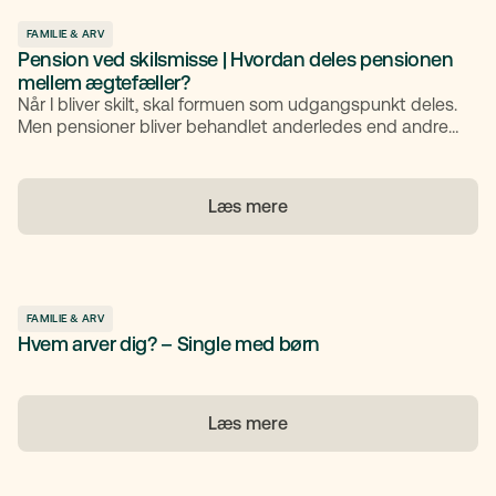
FAMILIE & ARV
Pension ved skilsmisse | Hvordan deles pensionen
mellem ægtefæller?
Når I bliver skilt, skal formuen som udgangspunkt deles.
Men pensioner bliver behandlet anderledes end andre
værdier. Reglerne kan virke komplicerede, og mange
bliver overraskede over, at pensionen ikke automatisk
indgår i bodelingen. Her får du et overblik over, hvordan
Læs mere
pension deles ved skilsmisse, og hvordan du kan sikre
dig gennem en pensionsægtepagt.
FAMILIE & ARV
Hvem arver dig? – Single med børn
Læs mere