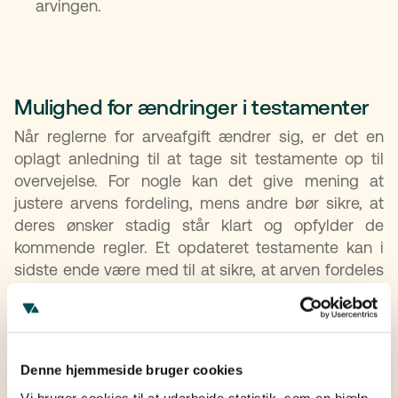
arvingen.
Mulighed for ændringer i testamenter
Når reglerne for arveafgift ændrer sig, er det en
oplagt anledning til at tage sit testamente op til
overvejelse. For nogle kan det give mening at
justere arvens fordeling, mens andre bør sikre, at
deres ønsker stadig står klart og opfylder de
kommende regler. Et opdateret testamente kan i
sidste ende være med til at sikre, at arven fordeles
både retfærdigt og skattemæssigt fordelagtigt.
Nem opdatering med digital løsning
Denne hjemmeside bruger cookies
Vi bruger cookies til at udarbejde statistik, som en hjælp