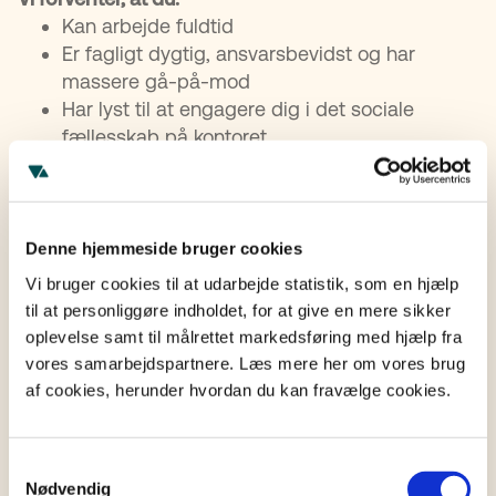
Kan arbejde fuldtid
Er fagligt dygtig, ansvarsbevidst og har
massere gå-på-mod
Har lyst til at engagere dig i det sociale
fællesskab på kontoret
Er arbejdsom, har lyst til at lære og er
omstillingsparat
Er behagelig at tale i telefon med og kan give
vores kunder en tryg vejledning
Denne hjemmeside bruger cookies
Det er en fordel, hvis du har erfaring med
Vi bruger cookies til at udarbejde statistik, som en hjælp
kundesupport, men ikke et krav.
til at personliggøre indholdet, for at give en mere sikker
oplevelse samt til målrettet markedsføring med hjælp fra
Vi tilbyder
vores samarbejdspartnere. Læs mere her om vores brug
af cookies, herunder hvordan du kan fravælge cookies.
TestaViva er en af Danmarks hurtigst voksende
Legal Tech-virksomhed, som hver dag arbejder for
at gøre det nemt og tilgængeligt for personer og
Samtykkevalg
familier at sikre sig juridisk og økonomisk. Dette gør
Nødvendig