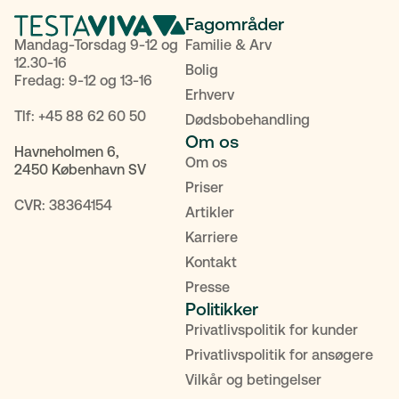
Fagområder
Mandag-Torsdag 9-12 og
Familie & Arv
12.30-16
Bolig
Fredag: 9-12 og 13-16
Erhverv
Tlf:
+45 88 62 60 50
Dødsbobehandling
Om os
Havneholmen 6,
Om os
2450 København SV
Priser
CVR: 38364154
Artikler
Karriere
Kontakt
Presse
Politikker
Privatlivspolitik for kunder
POPULÆRE SØGNINGER
Privatlivspolitik for ansøgere
Vilkår og betingelser
Testamente
Fremtidsfuldmagt
Bolighandel